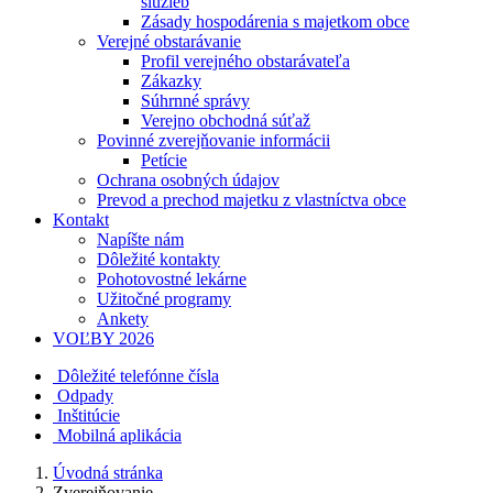
služieb
Zásady hospodárenia s majetkom obce
Verejné obstarávanie
Profil verejného obstarávateľa
Zákazky
Súhrnné správy
Verejno obchodná súťaž
Povinné zverejňovanie informácii
Petície
Ochrana osobných údajov
Prevod a prechod majetku z vlastníctva obce
Kontakt
Napíšte nám
Dôležité kontakty
Pohotovostné lekárne
Užitočné programy
Ankety
VOĽBY 2026
Dôležité telefónne čísla
Odpady
Inštitúcie
Mobilná aplikácia
Úvodná stránka
Zverejňovanie