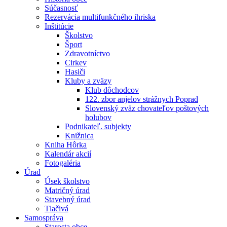
Súčasnosť
Rezervácia multifunkčného ihriska
Inštitúcie
Školstvo
Šport
Zdravotníctvo
Cirkev
Hasiči
Kluby a zväzy
Klub dôchodcov
122. zbor anjelov strážnych Poprad
Slovenský zväz chovateľov poštových
holubov
Podnikateľ. subjekty
Knižnica
Kniha Hôrka
Kalendár akcií
Fotogaléria
Úrad
Úsek školstvo
Matričný úrad
Stavebný úrad
Tlačivá
Samospráva
Starosta obce