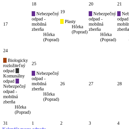
18
20
21
19
Nebezpečný
Nebezpečný
Neb
odpad -
odpad -
odpad
Plasty
17
mobilná
mobilná
mobil
Hôrka
zberňa
zberňa
zberň
(Poprad)
Hôrka
Hôrka
(Poprad)
(Poprad)
24
Biologicky
25
rozložiteľný
odpad
Nebezpečný
Komunálny
odpad -
odpad
mobilná
26
27
28
Nebezpečný
zberňa
odpad -
Hôrka
mobilná
(Poprad)
zberňa
Hôrka
(Poprad)
31
1
2
3
4