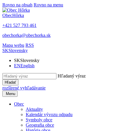
Rovno na obsah
Rovno na menu
Obec
Hôrka
+421 527 793 461
obechorka@obechorka.sk
Mapa webu
RSS
SK
Slovensky
SK
Slovensky
EN
English
Hľadaný výraz
Hľadať
rozšírené vyhľadávanie
Menu
Obec
Aktuality
Kalendár vývozu odpadu
Symboly obce
Geografia obce
História obce