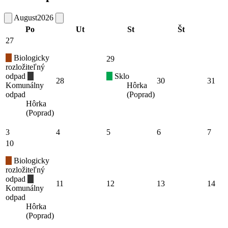
August
2026
Po
Ut
St
Št
27
Biologicky
29
rozložiteľný
odpad
Sklo
28
30
31
Komunálny
Hôrka
odpad
(Poprad)
Hôrka
(Poprad)
3
4
5
6
7
10
Biologicky
rozložiteľný
odpad
11
12
13
14
Komunálny
odpad
Hôrka
(Poprad)