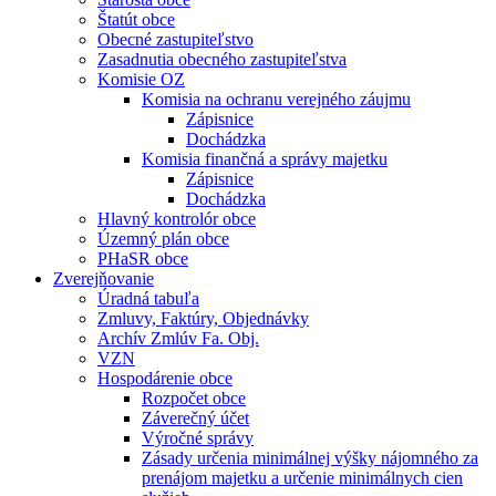
Štatút obce
Obecné zastupiteľstvo
Zasadnutia obecného zastupiteľstva
Komisie OZ
Komisia na ochranu verejného záujmu
Zápisnice
Dochádzka
Komisia finančná a správy majetku
Zápisnice
Dochádzka
Hlavný kontrolór obce
Územný plán obce
PHaSR obce
Zverejňovanie
Úradná tabuľa
Zmluvy, Faktúry, Objednávky
Archív Zmlúv Fa. Obj.
VZN
Hospodárenie obce
Rozpočet obce
Záverečný účet
Výročné správy
Zásady určenia minimálnej výšky nájomného za
prenájom majetku a určenie minimálnych cien