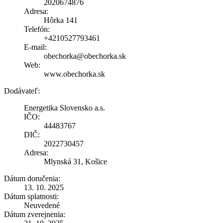
2020674876
Adresa:
Hôrka 141
Telefón:
+4210527793461
E-mail:
obechorka@obechorka.sk
Web:
www.obechorka.sk
Dodávateľ:
Energetika Slovensko a.s.
IČO:
44483767
DIČ:
2022730457
Adresa:
Mlynská 31, Košice
Dátum doručenia:
13. 10. 2025
Dátum splatnosti:
Neuvedené
Dátum zverejnenia: