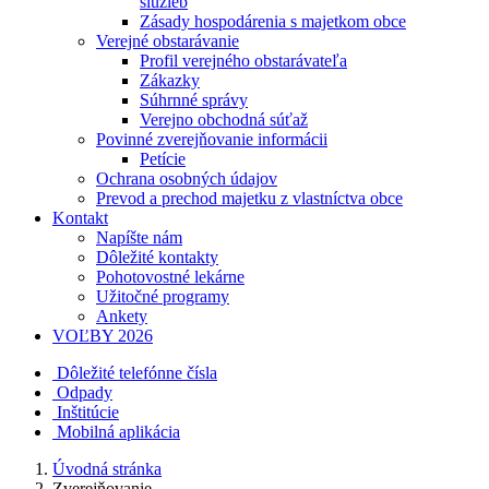
služieb
Zásady hospodárenia s majetkom obce
Verejné obstarávanie
Profil verejného obstarávateľa
Zákazky
Súhrnné správy
Verejno obchodná súťaž
Povinné zverejňovanie informácii
Petície
Ochrana osobných údajov
Prevod a prechod majetku z vlastníctva obce
Kontakt
Napíšte nám
Dôležité kontakty
Pohotovostné lekárne
Užitočné programy
Ankety
VOĽBY 2026
Dôležité telefónne čísla
Odpady
Inštitúcie
Mobilná aplikácia
Úvodná stránka
Zverejňovanie