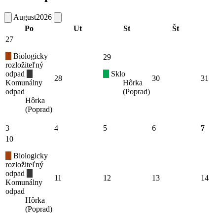
August
2026
Po
Ut
St
Št
27
Biologicky
29
rozložiteľný
odpad
Sklo
28
30
31
Komunálny
Hôrka
odpad
(Poprad)
Hôrka
(Poprad)
3
4
5
6
7
10
Biologicky
rozložiteľný
odpad
11
12
13
14
Komunálny
odpad
Hôrka
(Poprad)