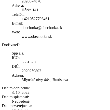
2020674876
Adresa:
Hôrka 141
Telefón:
+4210527793461
E-mail:
obechorka@obechorka.sk
Web:
www.obechorka.sk
Dodávateľ:
Spp a.s.
IČO:
35815256
DIČ:
2020259802
Adresa:
Mlynské nivy 44/a, Bratislava
Dátum doručenia:
3. 10. 2022
Dátum splatnosti:
Neuvedené
Dátum zverejnenia: