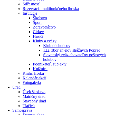
Súčasnosť
Rezervácia multifunkčného ihriska
Inštitúcie
Školstvo
Šport
Zdravotníctvo
Cirkev
Hasiči
Kluby a zväzy
Klub dôchodcov
122. zbor anjelov strážnych Poprad
Slovenský zväz chovateľov poštových
holubov
Podnikateľ. subjekty
Knižnica
Kniha Hôrka
Kalendár akcií
Fotogaléria
Úrad
Úsek školstvo
Matričný úrad
Stavebný úrad
Tlačivá
Samospráva
Starosta obce