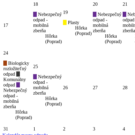
18
20
21
19
Nebezpečný
Nebezpečný
Neb
odpad -
odpad -
odpad
Plasty
17
mobilná
mobilná
mobil
Hôrka
zberňa
zberňa
zberň
(Poprad)
Hôrka
Hôrka
(Poprad)
(Poprad)
24
Biologicky
25
rozložiteľný
odpad
Nebezpečný
Komunálny
odpad -
odpad
mobilná
26
27
28
Nebezpečný
zberňa
odpad -
Hôrka
mobilná
(Poprad)
zberňa
Hôrka
(Poprad)
31
1
2
3
4