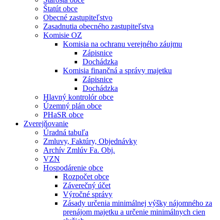
Štatút obce
Obecné zastupiteľstvo
Zasadnutia obecného zastupiteľstva
Komisie OZ
Komisia na ochranu verejného záujmu
Zápisnice
Dochádzka
Komisia finančná a správy majetku
Zápisnice
Dochádzka
Hlavný kontrolór obce
Územný plán obce
PHaSR obce
Zverejňovanie
Úradná tabuľa
Zmluvy, Faktúry, Objednávky
Archív Zmlúv Fa. Obj.
VZN
Hospodárenie obce
Rozpočet obce
Záverečný účet
Výročné správy
Zásady určenia minimálnej výšky nájomného za
prenájom majetku a určenie minimálnych cien