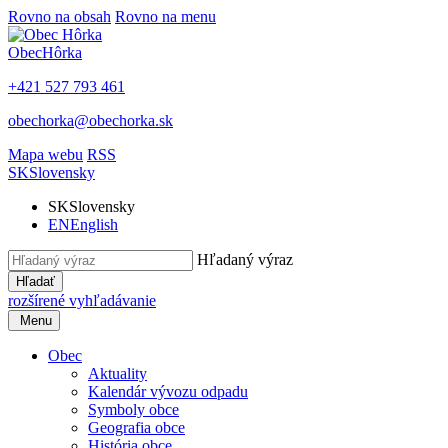
Rovno na obsah
Rovno na menu
Obec
Hôrka
+421 527 793 461
obechorka@obechorka.sk
Mapa webu
RSS
SK
Slovensky
SK
Slovensky
EN
English
Hľadaný výraz
Hľadať
rozšírené vyhľadávanie
Menu
Obec
Aktuality
Kalendár vývozu odpadu
Symboly obce
Geografia obce
História obce