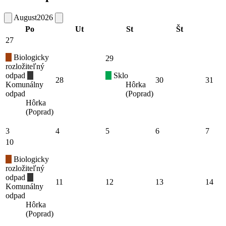
August
2026
Po
Ut
St
Št
27
Biologicky
29
rozložiteľný
odpad
Sklo
28
30
31
Komunálny
Hôrka
odpad
(Poprad)
Hôrka
(Poprad)
3
4
5
6
7
10
Biologicky
rozložiteľný
odpad
11
12
13
14
Komunálny
odpad
Hôrka
(Poprad)