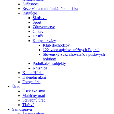
Súčasnosť
Rezervácia multifunkčného ihriska
Inštitúcie
Školstvo
Šport
Zdravotníctvo
Cirkev
Hasiči
Kluby a zväzy
Klub dôchodcov
122. zbor anjelov strážnych Poprad
Slovenský zväz chovateľov poštových
holubov
Podnikateľ. subjekty
Knižnica
Kniha Hôrka
Kalendár akcií
Fotogaléria
Úrad
Úsek školstvo
Matričný úrad
Stavebný úrad
Tlačivá
Samospráva
Starosta obce