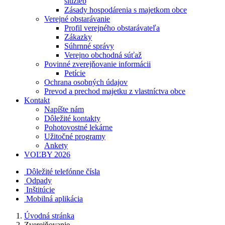
služieb
Zásady hospodárenia s majetkom obce
Verejné obstarávanie
Profil verejného obstarávateľa
Zákazky
Súhrnné správy
Verejno obchodná súťaž
Povinné zverejňovanie informácii
Petície
Ochrana osobných údajov
Prevod a prechod majetku z vlastníctva obce
Kontakt
Napíšte nám
Dôležité kontakty
Pohotovostné lekárne
Užitočné programy
Ankety
VOĽBY 2026
Dôležité telefónne čísla
Odpady
Inštitúcie
Mobilná aplikácia
Úvodná stránka
Zverejňovanie