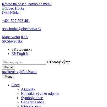
Rovno na obsah
Rovno na menu
Obec
Hôrka
+421 527 793 461
obechorka@obechorka.sk
Mapa webu
RSS
SK
Slovensky
SK
Slovensky
EN
English
Hľadaný výraz
Hľadať
rozšírené vyhľadávanie
Menu
Obec
Aktuality
Kalendár vývozu odpadu
Symboly obce
Geografia obce
História obce