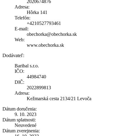
2020674876
Adresa:
Hôrka 141
Telefón:
+4210527793461
E-mail:
obechorka@obechorka.sk
Web:
www.obechorka.sk
Dodávateľ:
Baribal s.r.o.
IČO:
44984740
DIČ:
2022899813
Adresa:
Kežmarská cesta 2134/21 Levoča
Dátum doručenia:
9. 10. 2023
Dátum splatnosti:
Neuvedené
Dátum zverejnenia: