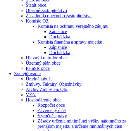
Štatút obce
Obecné zastupiteľstvo
Zasadnutia obecného zastupiteľstva
Komisie OZ
Komisia na ochranu verejného záujmu
Zápisnice
Dochádzka
Komisia finančná a správy majetku
Zápisnice
Dochádzka
Hlavný kontrolór obce
Územný plán obce
PHaSR obce
Zverejňovanie
Úradná tabuľa
Zmluvy, Faktúry, Objednávky
Archív Zmlúv Fa. Obj.
VZN
Hospodárenie obce
Rozpočet obce
Záverečný účet
Výročné správy
Zásady určenia minimálnej výšky nájomného za
prenájom majetku a určenie minimálnych cien