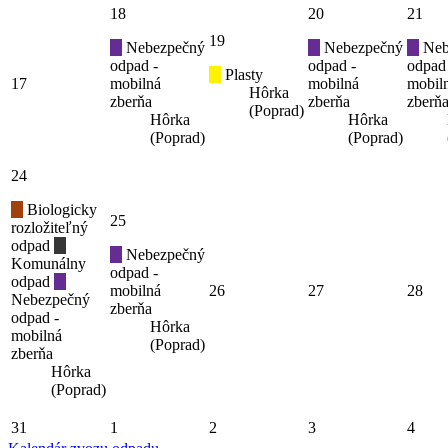
18
20
21
19
Nebezpečný
Nebezpečný
Neb
odpad -
odpad -
odpad
Plasty
17
mobilná
mobilná
mobil
Hôrka
zberňa
zberňa
zberň
(Poprad)
Hôrka
Hôrka
(Poprad)
(Poprad)
24
Biologicky
25
rozložiteľný
odpad
Nebezpečný
Komunálny
odpad -
odpad
mobilná
26
27
28
Nebezpečný
zberňa
odpad -
Hôrka
mobilná
(Poprad)
zberňa
Hôrka
(Poprad)
31
1
2
3
4