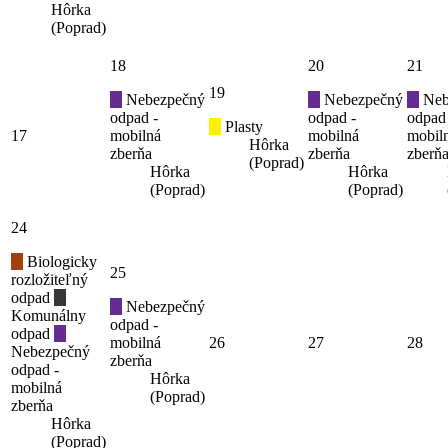
Hôrka
(Poprad)
18
20
21
19
Nebezpečný
Nebezpečný
Neb
odpad -
odpad -
odpad
Plasty
17
mobilná
mobilná
mobil
Hôrka
zberňa
zberňa
zberň
(Poprad)
Hôrka
Hôrka
(Poprad)
(Poprad)
24
Biologicky
25
rozložiteľný
odpad
Nebezpečný
Komunálny
odpad -
odpad
mobilná
26
27
28
Nebezpečný
zberňa
odpad -
Hôrka
mobilná
(Poprad)
zberňa
Hôrka
(Poprad)