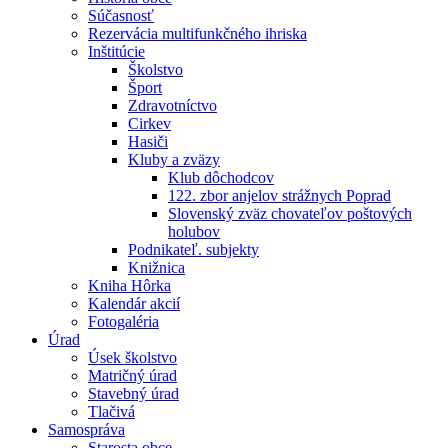
Súčasnosť
Rezervácia multifunkčného ihriska
Inštitúcie
Školstvo
Šport
Zdravotníctvo
Cirkev
Hasiči
Kluby a zväzy
Klub dôchodcov
122. zbor anjelov strážnych Poprad
Slovenský zväz chovateľov poštových
holubov
Podnikateľ. subjekty
Knižnica
Kniha Hôrka
Kalendár akcií
Fotogaléria
Úrad
Úsek školstvo
Matričný úrad
Stavebný úrad
Tlačivá
Samospráva
Starosta obce