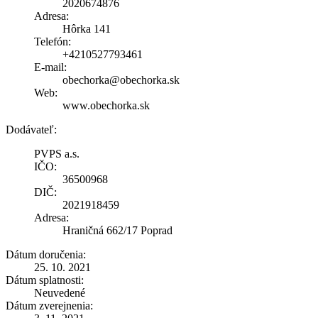
2020674876
Adresa:
Hôrka 141
Telefón:
+4210527793461
E-mail:
obechorka@obechorka.sk
Web:
www.obechorka.sk
Dodávateľ:
PVPS a.s.
IČO:
36500968
DIČ:
2021918459
Adresa:
Hraničná 662/17 Poprad
Dátum doručenia:
25. 10. 2021
Dátum splatnosti:
Neuvedené
Dátum zverejnenia: