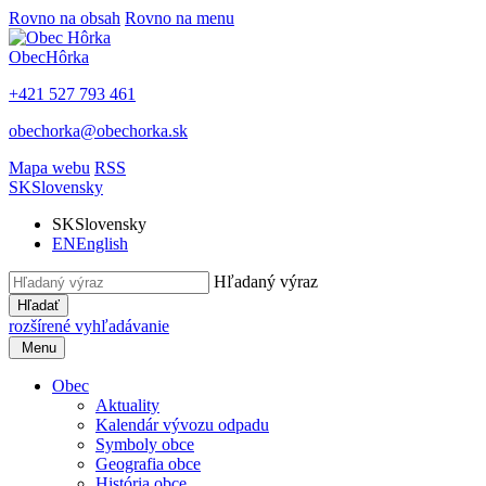
Rovno na obsah
Rovno na menu
Obec
Hôrka
+421 527 793 461
obechorka@obechorka.sk
Mapa webu
RSS
SK
Slovensky
SK
Slovensky
EN
English
Hľadaný výraz
Hľadať
rozšírené vyhľadávanie
Menu
Obec
Aktuality
Kalendár vývozu odpadu
Symboly obce
Geografia obce
História obce