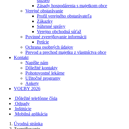
služieb
Zásady hospodárenia s majetkom obce
Verejné obstarávanie
Profil verejného obstarávateľa
Zákazky
Súhrnné správy
Verejno obchodná súťaž
Povinné zverejňovanie informácii
Petície
Ochrana osobných údajov
Prevod a prechod majetku z vlastníctva obce
Kontakt
Napíšte nám
Dôležité kontakty
Pohotovostné lekárne
Užitočné programy
Ankety
VOĽBY 2026
Dôležité telefónne čísla
Odpady
Inštitúcie
Mobilná aplikácia
Úvodná stránka
Zverejňovanie