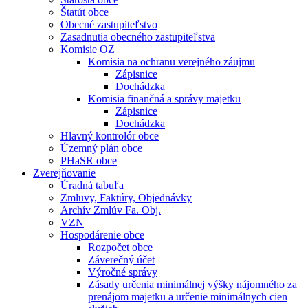
Štatút obce
Obecné zastupiteľstvo
Zasadnutia obecného zastupiteľstva
Komisie OZ
Komisia na ochranu verejného záujmu
Zápisnice
Dochádzka
Komisia finančná a správy majetku
Zápisnice
Dochádzka
Hlavný kontrolór obce
Územný plán obce
PHaSR obce
Zverejňovanie
Úradná tabuľa
Zmluvy, Faktúry, Objednávky
Archív Zmlúv Fa. Obj.
VZN
Hospodárenie obce
Rozpočet obce
Záverečný účet
Výročné správy
Zásady určenia minimálnej výšky nájomného za
prenájom majetku a určenie minimálnych cien