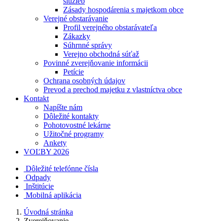
služieb
Zásady hospodárenia s majetkom obce
Verejné obstarávanie
Profil verejného obstarávateľa
Zákazky
Súhrnné správy
Verejno obchodná súťaž
Povinné zverejňovanie informácii
Petície
Ochrana osobných údajov
Prevod a prechod majetku z vlastníctva obce
Kontakt
Napíšte nám
Dôležité kontakty
Pohotovostné lekárne
Užitočné programy
Ankety
VOĽBY 2026
Dôležité telefónne čísla
Odpady
Inštitúcie
Mobilná aplikácia
Úvodná stránka
Zverejňovanie