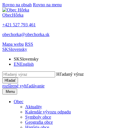
Rovno na obsah
Rovno na menu
Obec
Hôrka
+421 527 793 461
obechorka@obechorka.sk
Mapa webu
RSS
SK
Slovensky
SK
Slovensky
EN
English
Hľadaný výraz
Hľadať
rozšírené vyhľadávanie
Menu
Obec
Aktuality
Kalendár vývozu odpadu
Symboly obce
Geografia obce
História obce