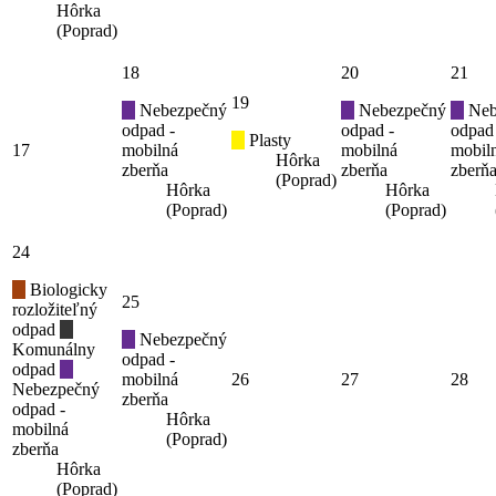
Hôrka
(Poprad)
18
20
21
19
Nebezpečný
Nebezpečný
Neb
odpad -
odpad -
odpad
Plasty
17
mobilná
mobilná
mobil
Hôrka
zberňa
zberňa
zberň
(Poprad)
Hôrka
Hôrka
(Poprad)
(Poprad)
24
Biologicky
25
rozložiteľný
odpad
Nebezpečný
Komunálny
odpad -
odpad
mobilná
26
27
28
Nebezpečný
zberňa
odpad -
Hôrka
mobilná
(Poprad)
zberňa
Hôrka
(Poprad)