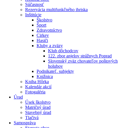
Súčasnosť
Rezervácia multifunkčného ihriska
Inštitúcie
Školstvo
Šport
Zdravotníctvo
Cirkev
Hasiči
Kluby a zväzy
Klub dôchodcov
122. zbor anjelov strážnych Poprad
Slovenský zväz chovateľov poštových
holubov
Podnikateľ. subjekty
Knižnica
Kniha Hôrka
Kalendár akcií
Fotogaléria
Úrad
Úsek školstvo
Matričný úrad
Stavebný úrad
Tlačivá
Samospráva
Starosta obce