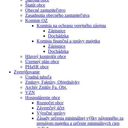
Štatút obce
Obecné zastupiteľstvo
Zasadnutia obecného zastupiteľstva
Komisie OZ
Komisia na ochranu verejného záujmu
Zápisnice
Dochádzka
Komisia finančná a správy majetku
Zápisnice
Dochádzka
Hlavný kontrolór obce
Územný plán obce
PHaSR obce
Zverejňovanie
Úradná tabuľa
Zmluvy, Faktúry, Objednávky
Archív Zmlúv Fa. Obj.
VZN
Hospodárenie obce
Rozpočet obce
Záverečný účet
Výročné správy
Zásady určenia minimálnej výšky nájomného za
prenájom majetku a určenie minimálnych cien