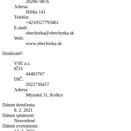
2020674876
Adresa:
Hôrka 141
Telefón:
+4210527793461
E-mail:
obechorka@obechorka.sk
Web:
www.obechorka.sk
Dodávateľ:
VSE a.s.
IČO:
44483767
DIČ:
2022730457
Adresa:
Mlynská 31, Košice
Dátum doručenia:
8. 2. 2021
Dátum splatnosti:
Neuvedené
Dátum zverejnenia: