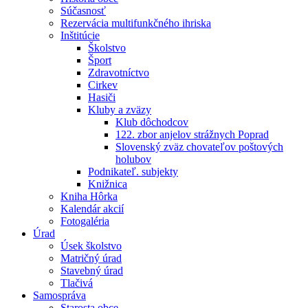
Súčasnosť
Rezervácia multifunkčného ihriska
Inštitúcie
Školstvo
Šport
Zdravotníctvo
Cirkev
Hasiči
Kluby a zväzy
Klub dôchodcov
122. zbor anjelov strážnych Poprad
Slovenský zväz chovateľov poštových
holubov
Podnikateľ. subjekty
Knižnica
Kniha Hôrka
Kalendár akcií
Fotogaléria
Úrad
Úsek školstvo
Matričný úrad
Stavebný úrad
Tlačivá
Samospráva
Starosta obce