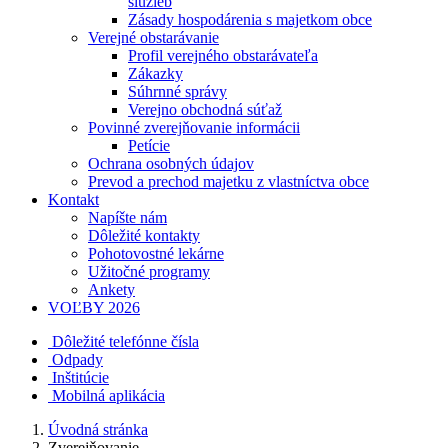
služieb
Zásady hospodárenia s majetkom obce
Verejné obstarávanie
Profil verejného obstarávateľa
Zákazky
Súhrnné správy
Verejno obchodná súťaž
Povinné zverejňovanie informácii
Petície
Ochrana osobných údajov
Prevod a prechod majetku z vlastníctva obce
Kontakt
Napíšte nám
Dôležité kontakty
Pohotovostné lekárne
Užitočné programy
Ankety
VOĽBY 2026
Dôležité telefónne čísla
Odpady
Inštitúcie
Mobilná aplikácia
Úvodná stránka
Zverejňovanie