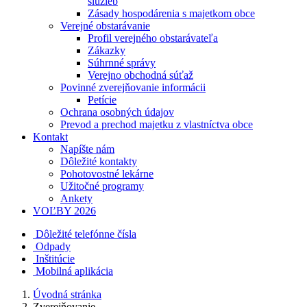
služieb
Zásady hospodárenia s majetkom obce
Verejné obstarávanie
Profil verejného obstarávateľa
Zákazky
Súhrnné správy
Verejno obchodná súťaž
Povinné zverejňovanie informácii
Petície
Ochrana osobných údajov
Prevod a prechod majetku z vlastníctva obce
Kontakt
Napíšte nám
Dôležité kontakty
Pohotovostné lekárne
Užitočné programy
Ankety
VOĽBY 2026
Dôležité telefónne čísla
Odpady
Inštitúcie
Mobilná aplikácia
Úvodná stránka
Zverejňovanie