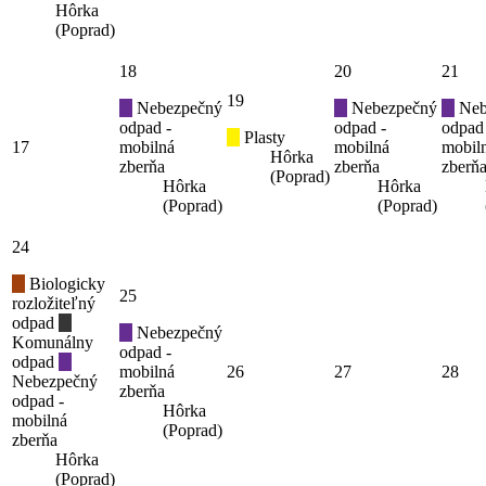
Hôrka
(Poprad)
18
20
21
19
Nebezpečný
Nebezpečný
Neb
odpad -
odpad -
odpad
Plasty
17
mobilná
mobilná
mobil
Hôrka
zberňa
zberňa
zberň
(Poprad)
Hôrka
Hôrka
(Poprad)
(Poprad)
24
Biologicky
25
rozložiteľný
odpad
Nebezpečný
Komunálny
odpad -
odpad
mobilná
26
27
28
Nebezpečný
zberňa
odpad -
Hôrka
mobilná
(Poprad)
zberňa
Hôrka
(Poprad)