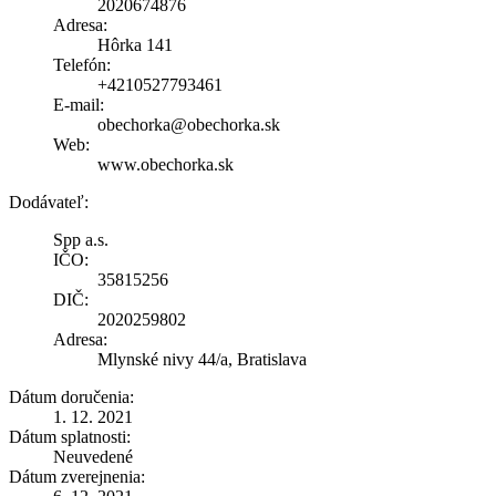
2020674876
Adresa:
Hôrka 141
Telefón:
+4210527793461
E-mail:
obechorka@obechorka.sk
Web:
www.obechorka.sk
Dodávateľ:
Spp a.s.
IČO:
35815256
DIČ:
2020259802
Adresa:
Mlynské nivy 44/a, Bratislava
Dátum doručenia:
1. 12. 2021
Dátum splatnosti:
Neuvedené
Dátum zverejnenia: