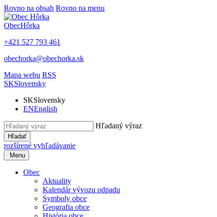
Rovno na obsah
Rovno na menu
Obec
Hôrka
+421 527 793 461
obechorka@obechorka.sk
Mapa webu
RSS
SK
Slovensky
SK
Slovensky
EN
English
Hľadaný výraz
Hľadať
rozšírené vyhľadávanie
Menu
Obec
Aktuality
Kalendár vývozu odpadu
Symboly obce
Geografia obce
História obce