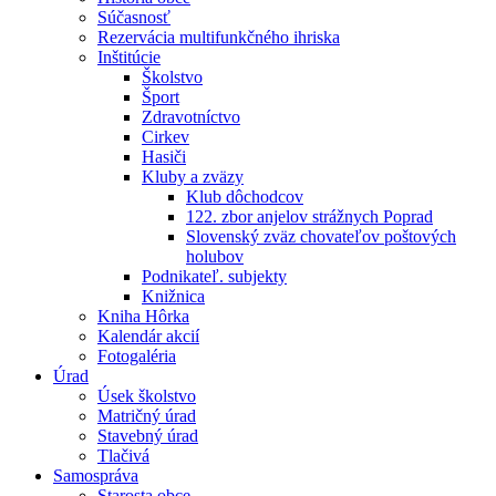
Súčasnosť
Rezervácia multifunkčného ihriska
Inštitúcie
Školstvo
Šport
Zdravotníctvo
Cirkev
Hasiči
Kluby a zväzy
Klub dôchodcov
122. zbor anjelov strážnych Poprad
Slovenský zväz chovateľov poštových
holubov
Podnikateľ. subjekty
Knižnica
Kniha Hôrka
Kalendár akcií
Fotogaléria
Úrad
Úsek školstvo
Matričný úrad
Stavebný úrad
Tlačivá
Samospráva
Starosta obce