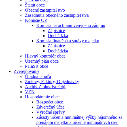
Štatút obce
Obecné zastupiteľstvo
Zasadnutia obecného zastupiteľstva
Komisie OZ
Komisia na ochranu verejného záujmu
Zápisnice
Dochádzka
Komisia finančná a správy majetku
Zápisnice
Dochádzka
Hlavný kontrolór obce
Územný plán obce
PHaSR obce
Zverejňovanie
Úradná tabuľa
Zmluvy, Faktúry, Objednávky
Archív Zmlúv Fa. Obj.
VZN
Hospodárenie obce
Rozpočet obce
Záverečný účet
Výročné správy
Zásady určenia minimálnej výšky nájomného za
prenájom majetku a určenie minimálnych cien