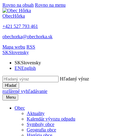
Rovno na obsah
Rovno na menu
Obec
Hôrka
+421 527 793 461
obechorka@obechorka.sk
Mapa webu
RSS
SK
Slovensky
SK
Slovensky
EN
English
Hľadaný výraz
Hľadať
rozšírené vyhľadávanie
Menu
Obec
Aktuality
Kalendár vývozu odpadu
Symboly obce
Geografia obce
História obce