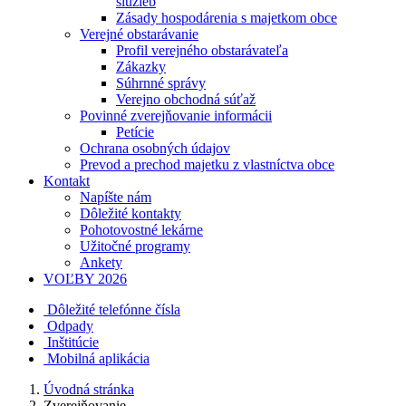
služieb
Zásady hospodárenia s majetkom obce
Verejné obstarávanie
Profil verejného obstarávateľa
Zákazky
Súhrnné správy
Verejno obchodná súťaž
Povinné zverejňovanie informácii
Petície
Ochrana osobných údajov
Prevod a prechod majetku z vlastníctva obce
Kontakt
Napíšte nám
Dôležité kontakty
Pohotovostné lekárne
Užitočné programy
Ankety
VOĽBY 2026
Dôležité telefónne čísla
Odpady
Inštitúcie
Mobilná aplikácia
Úvodná stránka
Zverejňovanie