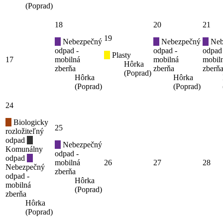
(Poprad)
18
20
21
19
Nebezpečný
Nebezpečný
Neb
odpad -
odpad -
odpad
Plasty
17
mobilná
mobilná
mobil
Hôrka
zberňa
zberňa
zberň
(Poprad)
Hôrka
Hôrka
(Poprad)
(Poprad)
24
Biologicky
25
rozložiteľný
odpad
Nebezpečný
Komunálny
odpad -
odpad
mobilná
26
27
28
Nebezpečný
zberňa
odpad -
Hôrka
mobilná
(Poprad)
zberňa
Hôrka
(Poprad)