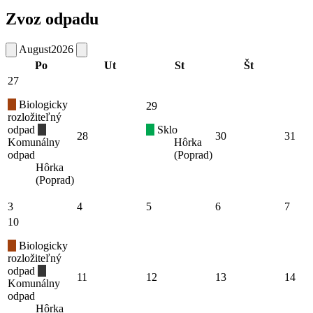
Zvoz odpadu
August
2026
Po
Ut
St
Št
27
Biologicky
29
rozložiteľný
odpad
Sklo
28
30
31
Komunálny
Hôrka
odpad
(Poprad)
Hôrka
(Poprad)
3
4
5
6
7
10
Biologicky
rozložiteľný
odpad
11
12
13
14
Komunálny
odpad
Hôrka