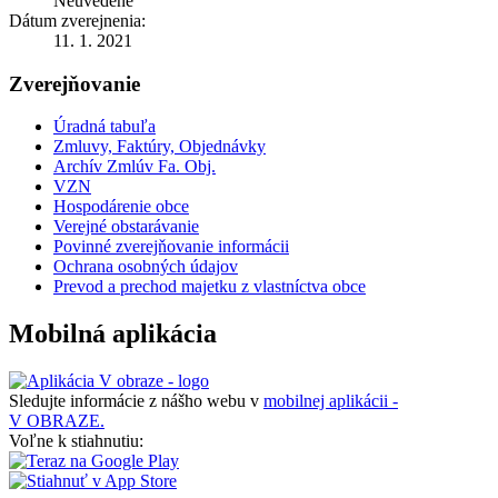
Neuvedené
Dátum zverejnenia:
11. 1. 2021
Zverejňovanie
Úradná tabuľa
Zmluvy, Faktúry, Objednávky
Archív Zmlúv Fa. Obj.
VZN
Hospodárenie obce
Verejné obstarávanie
Povinné zverejňovanie informácii
Ochrana osobných údajov
Prevod a prechod majetku z vlastníctva obce
Mobilná aplikácia
Sledujte informácie z nášho webu v
mobilnej aplikácii -
V OBRAZE.
Voľne k stiahnutiu: