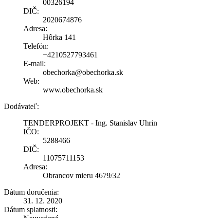
00326194
DIČ:
2020674876
Adresa:
Hôrka 141
Telefón:
+4210527793461
E-mail:
obechorka@obechorka.sk
Web:
www.obechorka.sk
Dodávateľ:
TENDERPROJEKT - Ing. Stanislav Uhrin
IČO:
5288466
DIČ:
11075711153
Adresa:
Obrancov mieru 4679/32
Dátum doručenia:
31. 12. 2020
Dátum splatnosti: