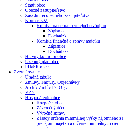
Štatút obce
Obecné zastupiteľstvo
Zasadnutia obecného zastupiteľstva
Komisie OZ
Komisia na ochranu verejného záujmu
Zápisnice
Dochádzka
Komisia finančná a správy majetku
Zápisnice
Dochádzka
Hlavný kontrolór obce
Územný plán obce
PHaSR obce
Zverejňovanie
Úradná tabuľa
Zmluvy, Faktúry, Objednávky
Archív Zmlúv Fa. Obj.
VZN
Hospodárenie obce
Rozpočet obce
Záverečný účet
Výročné správy
Zásady určenia minimálnej výšky nájomného za
prenájom majetku a určenie minimálnych cien