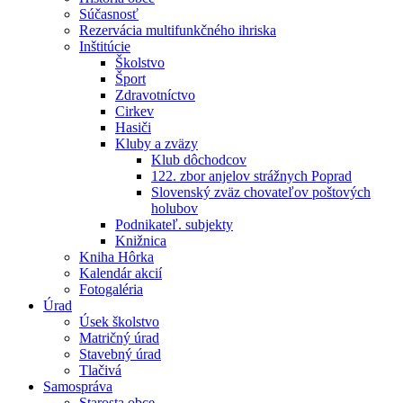
Súčasnosť
Rezervácia multifunkčného ihriska
Inštitúcie
Školstvo
Šport
Zdravotníctvo
Cirkev
Hasiči
Kluby a zväzy
Klub dôchodcov
122. zbor anjelov strážnych Poprad
Slovenský zväz chovateľov poštových
holubov
Podnikateľ. subjekty
Knižnica
Kniha Hôrka
Kalendár akcií
Fotogaléria
Úrad
Úsek školstvo
Matričný úrad
Stavebný úrad
Tlačivá
Samospráva
Starosta obce