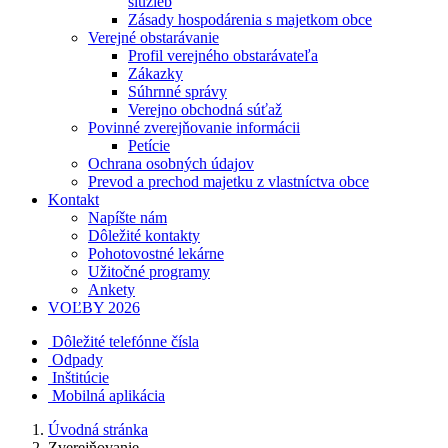
služieb
Zásady hospodárenia s majetkom obce
Verejné obstarávanie
Profil verejného obstarávateľa
Zákazky
Súhrnné správy
Verejno obchodná súťaž
Povinné zverejňovanie informácii
Petície
Ochrana osobných údajov
Prevod a prechod majetku z vlastníctva obce
Kontakt
Napíšte nám
Dôležité kontakty
Pohotovostné lekárne
Užitočné programy
Ankety
VOĽBY 2026
Dôležité telefónne čísla
Odpady
Inštitúcie
Mobilná aplikácia
Úvodná stránka
Zverejňovanie