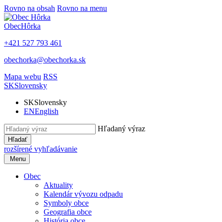
Rovno na obsah
Rovno na menu
Obec
Hôrka
+421 527 793 461
obechorka@obechorka.sk
Mapa webu
RSS
SK
Slovensky
SK
Slovensky
EN
English
Hľadaný výraz
Hľadať
rozšírené vyhľadávanie
Menu
Obec
Aktuality
Kalendár vývozu odpadu
Symboly obce
Geografia obce
História obce