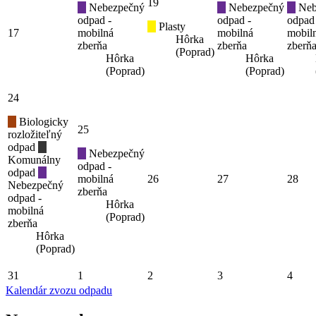
19
Nebezpečný
Nebezpečný
Neb
odpad -
odpad -
odpad
Plasty
17
mobilná
mobilná
mobil
Hôrka
zberňa
zberňa
zberň
(Poprad)
Hôrka
Hôrka
(Poprad)
(Poprad)
24
Biologicky
25
rozložiteľný
odpad
Nebezpečný
Komunálny
odpad -
odpad
mobilná
26
27
28
Nebezpečný
zberňa
odpad -
Hôrka
mobilná
(Poprad)
zberňa
Hôrka
(Poprad)
31
1
2
3
4
Kalendár zvozu odpadu