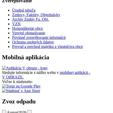
Zverejňovanie
Úradná tabuľa
Zmluvy, Faktúry, Objednávky
Archív Zmlúv Fa. Obj.
VZN
Hospodárenie obce
Verejné obstarávanie
Povinné zverejňovanie informácii
Ochrana osobných údajov
Prevod a prechod majetku z vlastníctva obce
Mobilná aplikácia
Sledujte informácie z nášho webu v
mobilnej aplikácii -
V OBRAZE.
Voľne k stiahnutiu:
Zvoz odpadu
August
2026