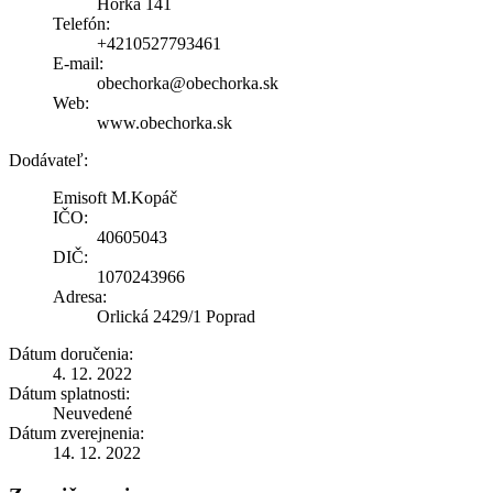
Hôrka 141
Telefón:
+4210527793461
E-mail:
obechorka@obechorka.sk
Web:
www.obechorka.sk
Dodávateľ:
Emisoft M.Kopáč
IČO:
40605043
DIČ:
1070243966
Adresa:
Orlická 2429/1 Poprad
Dátum doručenia:
4. 12. 2022
Dátum splatnosti:
Neuvedené
Dátum zverejnenia:
14. 12. 2022