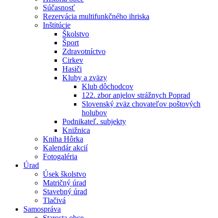
Súčasnosť
Rezervácia multifunkčného ihriska
Inštitúcie
Školstvo
Šport
Zdravotníctvo
Cirkev
Hasiči
Kluby a zväzy
Klub dôchodcov
122. zbor anjelov strážnych Poprad
Slovenský zväz chovateľov poštových
holubov
Podnikateľ. subjekty
Knižnica
Kniha Hôrka
Kalendár akcií
Fotogaléria
Úrad
Úsek školstvo
Matričný úrad
Stavebný úrad
Tlačivá
Samospráva
Starosta obce