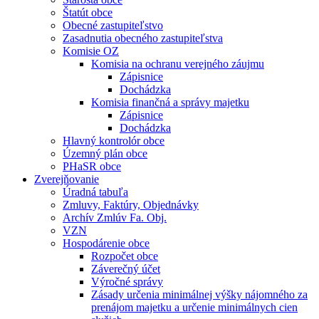
Štatút obce
Obecné zastupiteľstvo
Zasadnutia obecného zastupiteľstva
Komisie OZ
Komisia na ochranu verejného záujmu
Zápisnice
Dochádzka
Komisia finančná a správy majetku
Zápisnice
Dochádzka
Hlavný kontrolór obce
Územný plán obce
PHaSR obce
Zverejňovanie
Úradná tabuľa
Zmluvy, Faktúry, Objednávky
Archív Zmlúv Fa. Obj.
VZN
Hospodárenie obce
Rozpočet obce
Záverečný účet
Výročné správy
Zásady určenia minimálnej výšky nájomného za
prenájom majetku a určenie minimálnych cien