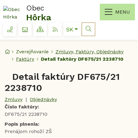
Rovno na obsah
Obec
MENU
Hôrka
+421 527 793 461
obechorka@obechorka.sk
Slovensky
SK
Mapa webu
RSS
Hľadať
Úvodná stránka
Zverejňovanie
Zmluvy, Faktúry, Objednávky
Faktúry
Detail faktúry DF675/21 2238710
Detail faktúry DF675/21
2238710
Zmluvy
|
Objednávky
Číslo faktúry:
DF675/21 2238710
Popis plnenia:
Prenájom rohoží ZŠ