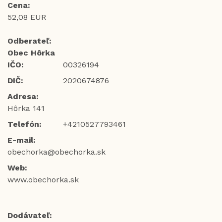
Cena:
52,08 EUR
Odberateľ:
Obec Hôrka
IČO:
00326194
DIČ:
2020674876
Adresa:
Hôrka 141
Telefón:
+4210527793461
E-mail:
obechorka@obechorka.sk
Web:
www.obechorka.sk
Dodávateľ: