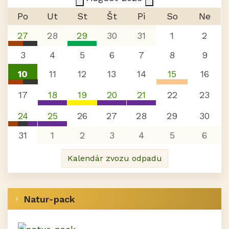
Po
Ut
St
Št
Pi
So
Ne
27
28
29
30
31
1
2
Biologicky rozložiteľný odpad
Sklo
Komunálny o
3
4
5
6
7
8
9
Hôrka (Poprad)
Hôrka (Poprad)
10
11
12
13
14
15
16
Biologicky rozložiteľný odpad
Elektroodpad
Komunálny o
17
18
19
20
21
22
23
Hôrka (Poprad)
Hôrka (Poprad)
Nebezpečný odpad - mobilná zberňa
Plasty
Nebezpečný odpad - mobil
Nebezpečný odpad -
24
25
26
27
28
29
30
Hôrka (Poprad)
Hôrka (Poprad)
Hôrka (Poprad)
Hôrka (Poprad)
Biologicky rozložiteľný odpad
Nebezpečný odpad - mobilná zberňa
Komunálny o
31
1
2
3
4
5
6
Hôrka (Poprad)
Hôrka (Poprad)
Kalendár zvozu odpadu
Natur-pack