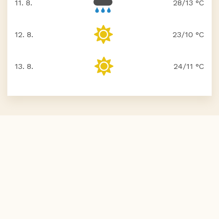
11. 8.
28/13 °C
utorok
12. 8.
23/10 °C
streda
13. 8.
24/11 °C
štvrtok