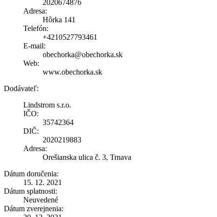
2020674876
Adresa:
Hôrka 141
Telefón:
+4210527793461
E-mail:
obechorka@obechorka.sk
Web:
www.obechorka.sk
Dodávateľ:
Lindstrom s.r.o.
IČO:
35742364
DIČ:
2020219883
Adresa:
Orešianska ulica č. 3, Trnava
Dátum doručenia:
15. 12. 2021
Dátum splatnosti:
Neuvedené
Dátum zverejnenia: