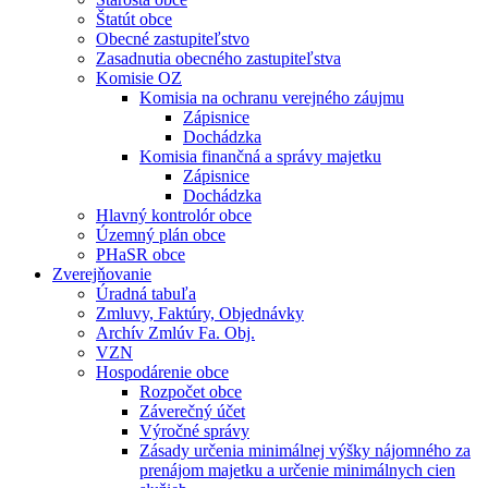
Štatút obce
Obecné zastupiteľstvo
Zasadnutia obecného zastupiteľstva
Komisie OZ
Komisia na ochranu verejného záujmu
Zápisnice
Dochádzka
Komisia finančná a správy majetku
Zápisnice
Dochádzka
Hlavný kontrolór obce
Územný plán obce
PHaSR obce
Zverejňovanie
Úradná tabuľa
Zmluvy, Faktúry, Objednávky
Archív Zmlúv Fa. Obj.
VZN
Hospodárenie obce
Rozpočet obce
Záverečný účet
Výročné správy
Zásady určenia minimálnej výšky nájomného za
prenájom majetku a určenie minimálnych cien