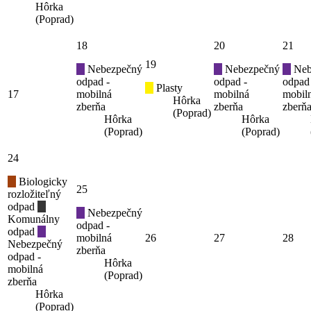
Hôrka
(Poprad)
18
20
21
19
Nebezpečný
Nebezpečný
Neb
odpad -
odpad -
odpad
Plasty
17
mobilná
mobilná
mobil
Hôrka
zberňa
zberňa
zberň
(Poprad)
Hôrka
Hôrka
(Poprad)
(Poprad)
24
Biologicky
25
rozložiteľný
odpad
Nebezpečný
Komunálny
odpad -
odpad
mobilná
26
27
28
Nebezpečný
zberňa
odpad -
Hôrka
mobilná
(Poprad)
zberňa
Hôrka
(Poprad)