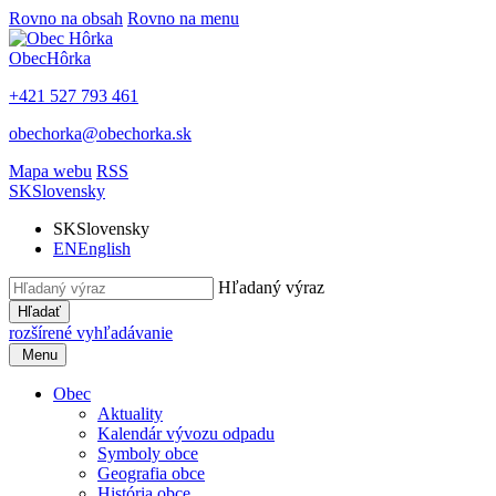
Rovno na obsah
Rovno na menu
Obec
Hôrka
+421 527 793 461
obechorka@obechorka.sk
Mapa webu
RSS
SK
Slovensky
SK
Slovensky
EN
English
Hľadaný výraz
Hľadať
rozšírené vyhľadávanie
Menu
Obec
Aktuality
Kalendár vývozu odpadu
Symboly obce
Geografia obce
História obce