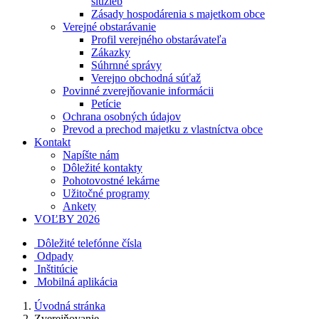
služieb
Zásady hospodárenia s majetkom obce
Verejné obstarávanie
Profil verejného obstarávateľa
Zákazky
Súhrnné správy
Verejno obchodná súťaž
Povinné zverejňovanie informácii
Petície
Ochrana osobných údajov
Prevod a prechod majetku z vlastníctva obce
Kontakt
Napíšte nám
Dôležité kontakty
Pohotovostné lekárne
Užitočné programy
Ankety
VOĽBY 2026
Dôležité telefónne čísla
Odpady
Inštitúcie
Mobilná aplikácia
Úvodná stránka
Zverejňovanie