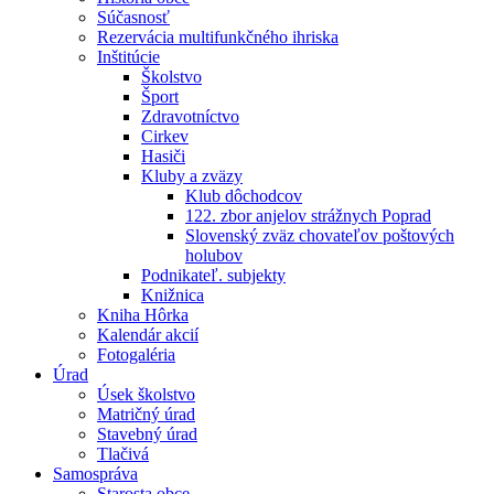
Súčasnosť
Rezervácia multifunkčného ihriska
Inštitúcie
Školstvo
Šport
Zdravotníctvo
Cirkev
Hasiči
Kluby a zväzy
Klub dôchodcov
122. zbor anjelov strážnych Poprad
Slovenský zväz chovateľov poštových
holubov
Podnikateľ. subjekty
Knižnica
Kniha Hôrka
Kalendár akcií
Fotogaléria
Úrad
Úsek školstvo
Matričný úrad
Stavebný úrad
Tlačivá
Samospráva
Starosta obce