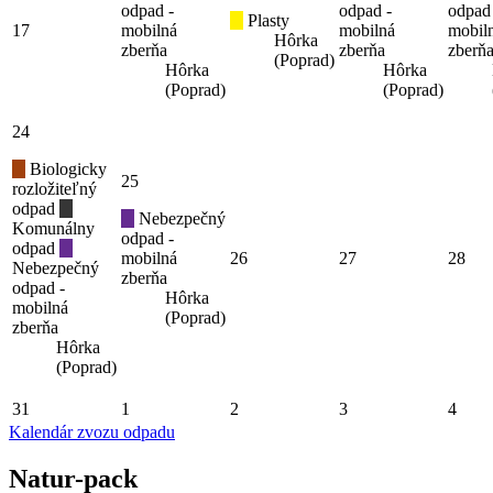
odpad -
odpad -
odpad
Plasty
17
mobilná
mobilná
mobil
Hôrka
zberňa
zberňa
zberň
(Poprad)
Hôrka
Hôrka
(Poprad)
(Poprad)
24
Biologicky
25
rozložiteľný
odpad
Nebezpečný
Komunálny
odpad -
odpad
mobilná
26
27
28
Nebezpečný
zberňa
odpad -
Hôrka
mobilná
(Poprad)
zberňa
Hôrka
(Poprad)
31
1
2
3
4
Kalendár zvozu odpadu
Natur-pack