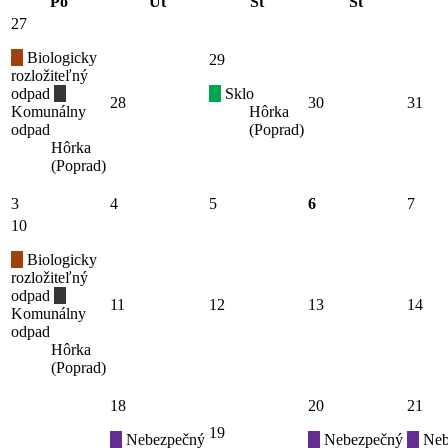
Po
Ut
St
Št
27
Biologicky
29
rozložiteľný
odpad
Sklo
28
30
31
Komunálny
Hôrka
odpad
(Poprad)
Hôrka
(Poprad)
3
4
5
6
7
10
Biologicky
rozložiteľný
odpad
11
12
13
14
Komunálny
odpad
Hôrka
(Poprad)
18
20
21
19
Nebezpečný
Nebezpečný
Neb