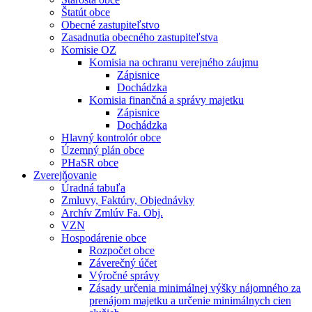
Štatút obce
Obecné zastupiteľstvo
Zasadnutia obecného zastupiteľstva
Komisie OZ
Komisia na ochranu verejného záujmu
Zápisnice
Dochádzka
Komisia finančná a správy majetku
Zápisnice
Dochádzka
Hlavný kontrolór obce
Územný plán obce
PHaSR obce
Zverejňovanie
Úradná tabuľa
Zmluvy, Faktúry, Objednávky
Archív Zmlúv Fa. Obj.
VZN
Hospodárenie obce
Rozpočet obce
Záverečný účet
Výročné správy
Zásady určenia minimálnej výšky nájomného za
prenájom majetku a určenie minimálnych cien