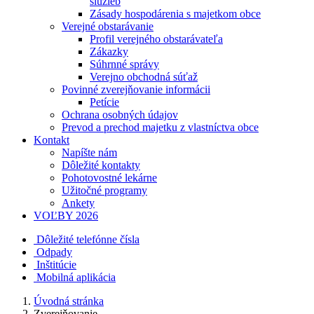
služieb
Zásady hospodárenia s majetkom obce
Verejné obstarávanie
Profil verejného obstarávateľa
Zákazky
Súhrnné správy
Verejno obchodná súťaž
Povinné zverejňovanie informácii
Petície
Ochrana osobných údajov
Prevod a prechod majetku z vlastníctva obce
Kontakt
Napíšte nám
Dôležité kontakty
Pohotovostné lekárne
Užitočné programy
Ankety
VOĽBY 2026
Dôležité telefónne čísla
Odpady
Inštitúcie
Mobilná aplikácia
Úvodná stránka
Zverejňovanie