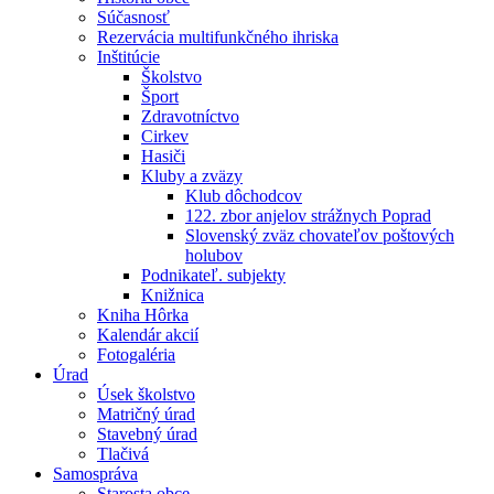
Súčasnosť
Rezervácia multifunkčného ihriska
Inštitúcie
Školstvo
Šport
Zdravotníctvo
Cirkev
Hasiči
Kluby a zväzy
Klub dôchodcov
122. zbor anjelov strážnych Poprad
Slovenský zväz chovateľov poštových
holubov
Podnikateľ. subjekty
Knižnica
Kniha Hôrka
Kalendár akcií
Fotogaléria
Úrad
Úsek školstvo
Matričný úrad
Stavebný úrad
Tlačivá
Samospráva
Starosta obce