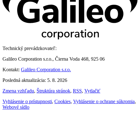
Technický prevádzkovateľ:
Galileo Corporation s.r.o., Čierna Voda 468, 925 06
Kontakt:
Galileo Corporation s.r.o.
Posledná aktualizácia: 5. 8. 2026
Zmena vzhľadu
,
Štruktúra stránok
,
RSS
,
Vytlačiť
Vyhlásenie o prístupnosti
,
Cookies
,
Vyhlásenie o ochrane súkromia
,
Webové sídlo