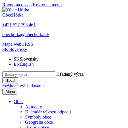
Rovno na obsah
Rovno na menu
Obec
Hôrka
+421 527 793 461
obechorka@obechorka.sk
Mapa webu
RSS
SK
Slovensky
SK
Slovensky
EN
English
Hľadaný výraz
Hľadať
rozšírené vyhľadávanie
Menu
Obec
Aktuality
Kalendár vývozu odpadu
Symboly obce
Geografia obce
História obce