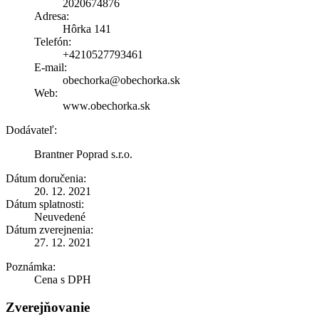
2020674876
Adresa:
Hôrka 141
Telefón:
+4210527793461
E-mail:
obechorka@obechorka.sk
Web:
www.obechorka.sk
Dodávateľ:
Brantner Poprad s.r.o.
Dátum doručenia:
20. 12. 2021
Dátum splatnosti:
Neuvedené
Dátum zverejnenia:
27. 12. 2021
Poznámka:
Cena s DPH
Zverejňovanie