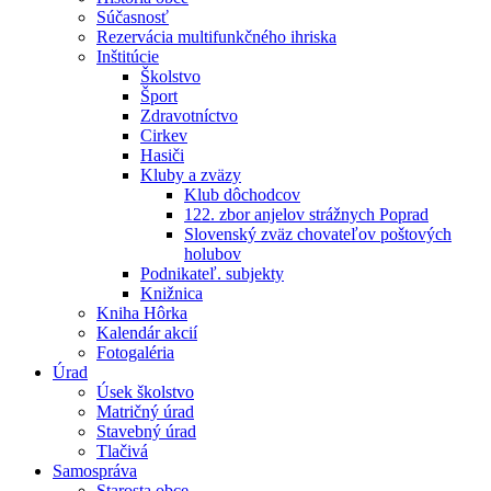
Súčasnosť
Rezervácia multifunkčného ihriska
Inštitúcie
Školstvo
Šport
Zdravotníctvo
Cirkev
Hasiči
Kluby a zväzy
Klub dôchodcov
122. zbor anjelov strážnych Poprad
Slovenský zväz chovateľov poštových
holubov
Podnikateľ. subjekty
Knižnica
Kniha Hôrka
Kalendár akcií
Fotogaléria
Úrad
Úsek školstvo
Matričný úrad
Stavebný úrad
Tlačivá
Samospráva
Starosta obce