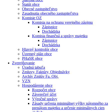
Štatút obce
Obecné zastupiteľstvo
Zasadnutia obecného zastupiteľstva
Komisie OZ
Komisia na ochranu verejného záujmu
Zápisnice
Dochádzka
Komisia finančná a správy majetku
Zápisnice
Dochádzka
Hlavný kontrolór obce
Územný plán obce
PHaSR obce
Zverejňovanie
Úradná tabuľa
Zmluvy, Faktúry, Objednávky
Archív Zmlúv Fa. Obj.
VZN
Hospodárenie obce
Rozpočet obce
Záverečný účet
Výročné správy
Zásady určenia minimálnej výšky nájomného za
prenájom majetku a určenie minimálnych cien