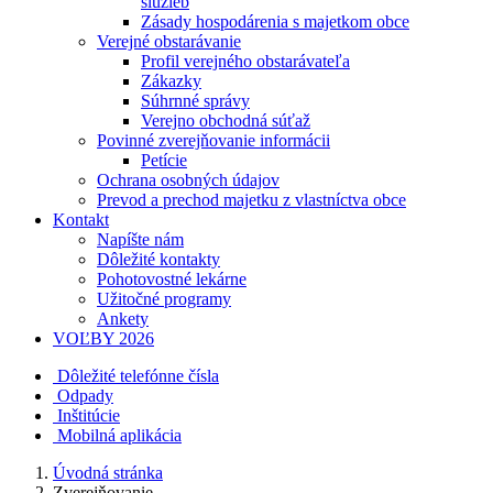
služieb
Zásady hospodárenia s majetkom obce
Verejné obstarávanie
Profil verejného obstarávateľa
Zákazky
Súhrnné správy
Verejno obchodná súťaž
Povinné zverejňovanie informácii
Petície
Ochrana osobných údajov
Prevod a prechod majetku z vlastníctva obce
Kontakt
Napíšte nám
Dôležité kontakty
Pohotovostné lekárne
Užitočné programy
Ankety
VOĽBY 2026
Dôležité telefónne čísla
Odpady
Inštitúcie
Mobilná aplikácia
Úvodná stránka
Zverejňovanie