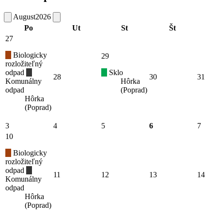
August
2026
Po
Ut
St
Št
27
Biologicky
29
rozložiteľný
odpad
Sklo
28
30
31
Komunálny
Hôrka
odpad
(Poprad)
Hôrka
(Poprad)
3
4
5
6
7
10
Biologicky
rozložiteľný
odpad
11
12
13
14
Komunálny
odpad
Hôrka
(Poprad)