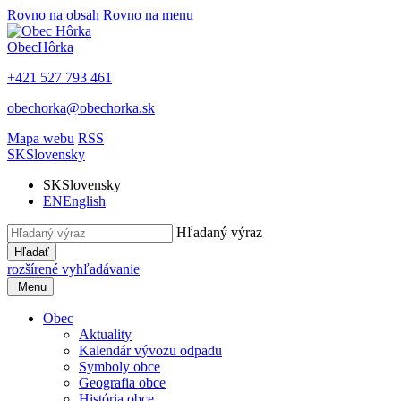
Rovno na obsah
Rovno na menu
Obec
Hôrka
+421 527 793 461
obechorka@obechorka.sk
Mapa webu
RSS
SK
Slovensky
SK
Slovensky
EN
English
Hľadaný výraz
Hľadať
rozšírené vyhľadávanie
Menu
Obec
Aktuality
Kalendár vývozu odpadu
Symboly obce
Geografia obce
História obce