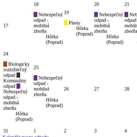
18
20
21
19
Nebezpečný
Nebezpečný
Neb
odpad -
odpad -
odpad
Plasty
17
mobilná
mobilná
mobil
Hôrka
zberňa
zberňa
zberň
(Poprad)
Hôrka
Hôrka
(Poprad)
(Poprad)
24
Biologicky
25
rozložiteľný
odpad
Nebezpečný
Komunálny
odpad -
odpad
mobilná
26
27
28
Nebezpečný
zberňa
odpad -
Hôrka
mobilná
(Poprad)
zberňa
Hôrka
(Poprad)
31
1
2
3
4