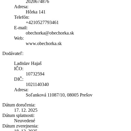
2020674876
Adresa:
Hôrka 141
Telefón:
+4210527793461
E-mail:
obechorka@obechorka.sk
Web:
www.obechorka.sk
Dodávateľ:
Ladislav Hajaš
IČO:
10732594
DIČ:
1021140340
Adresa:
Soľanková 11087/10, 08005 Prešov
Dátum doručenia:
17. 12. 2025
Dátum splatnosti:
Neuvedené
Dátum zverejnenia: