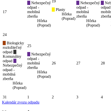
19
Nebezpečný
Nebezpečný
Neb
odpad -
odpad -
odpad
Plasty
17
mobilná
mobilná
mobil
Hôrka
zberňa
zberňa
zberň
(Poprad)
Hôrka
Hôrka
(Poprad)
(Poprad)
24
Biologicky
25
rozložiteľný
odpad
Nebezpečný
Komunálny
odpad -
odpad
mobilná
26
27
28
Nebezpečný
zberňa
odpad -
Hôrka
mobilná
(Poprad)
zberňa
Hôrka
(Poprad)
31
1
2
3
4
Kalendár zvozu odpadu