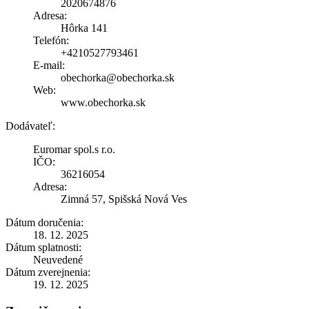
2020674876
Adresa:
Hôrka 141
Telefón:
+4210527793461
E-mail:
obechorka@obechorka.sk
Web:
www.obechorka.sk
Dodávateľ:
Euromar spol.s r.o.
IČO:
36216054
Adresa:
Zimná 57, Spišská Nová Ves
Dátum doručenia:
18. 12. 2025
Dátum splatnosti:
Neuvedené
Dátum zverejnenia:
19. 12. 2025