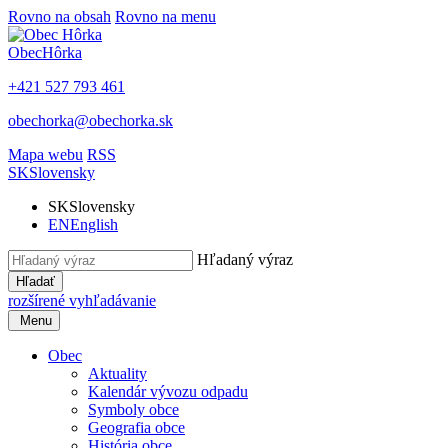
Rovno na obsah
Rovno na menu
Obec
Hôrka
+421 527 793 461
obechorka@obechorka.sk
Mapa webu
RSS
SK
Slovensky
SK
Slovensky
EN
English
Hľadaný výraz
Hľadať
rozšírené vyhľadávanie
Menu
Obec
Aktuality
Kalendár vývozu odpadu
Symboly obce
Geografia obce
História obce