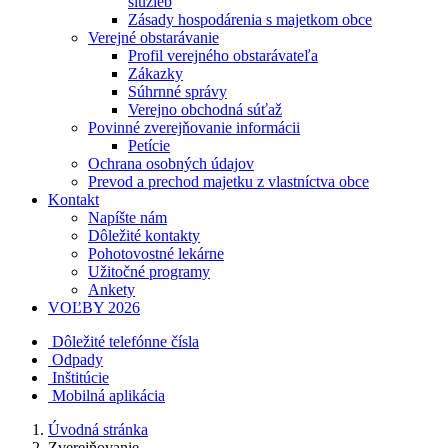
služieb
Zásady hospodárenia s majetkom obce
Verejné obstarávanie
Profil verejného obstarávateľa
Zákazky
Súhrnné správy
Verejno obchodná súťaž
Povinné zverejňovanie informácii
Petície
Ochrana osobných údajov
Prevod a prechod majetku z vlastníctva obce
Kontakt
Napíšte nám
Dôležité kontakty
Pohotovostné lekárne
Užitočné programy
Ankety
VOĽBY 2026
Dôležité telefónne čísla
Odpady
Inštitúcie
Mobilná aplikácia
Úvodná stránka
Zverejňovanie