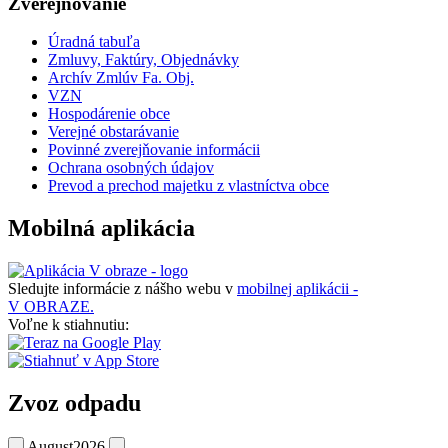
Zverejňovanie
Úradná tabuľa
Zmluvy, Faktúry, Objednávky
Archív Zmlúv Fa. Obj.
VZN
Hospodárenie obce
Verejné obstarávanie
Povinné zverejňovanie informácii
Ochrana osobných údajov
Prevod a prechod majetku z vlastníctva obce
Mobilná aplikácia
Sledujte informácie z nášho webu v
mobilnej aplikácii -
V OBRAZE.
Voľne k stiahnutiu:
Zvoz odpadu
August
2026