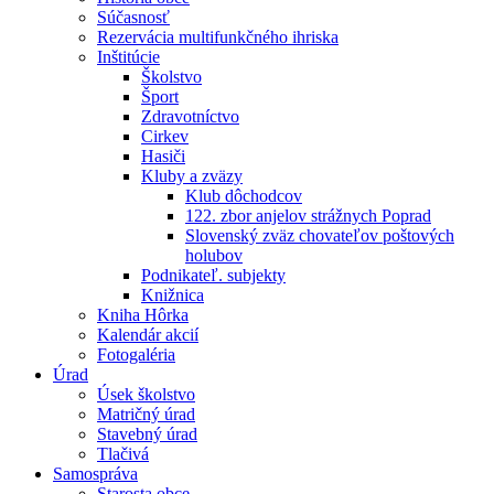
Súčasnosť
Rezervácia multifunkčného ihriska
Inštitúcie
Školstvo
Šport
Zdravotníctvo
Cirkev
Hasiči
Kluby a zväzy
Klub dôchodcov
122. zbor anjelov strážnych Poprad
Slovenský zväz chovateľov poštových
holubov
Podnikateľ. subjekty
Knižnica
Kniha Hôrka
Kalendár akcií
Fotogaléria
Úrad
Úsek školstvo
Matričný úrad
Stavebný úrad
Tlačivá
Samospráva
Starosta obce