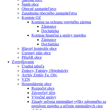
Štatút obce
Obecné zastupiteľstvo
Zasadnutia obecného zastupiteľstva
Komisie OZ
Komisia na ochranu verejného záujmu
Zápisnice
Dochádzka
Komisia finančná a správy majetku
Zápisnice
Dochádzka
Hlavný kontrolór obce
Územný plán obce
PHaSR obce
Zverejňovanie
Úradná tabuľa
Zmluvy, Faktúry, Objednávky
Archív Zmlúv Fa. Obj.
VZN
Hospodárenie obce
Rozpočet obce
Záverečný účet
Výročné správy
Zásady určenia minimálnej výšky nájomného za
prenájom majetku a určenie minimálnych cien