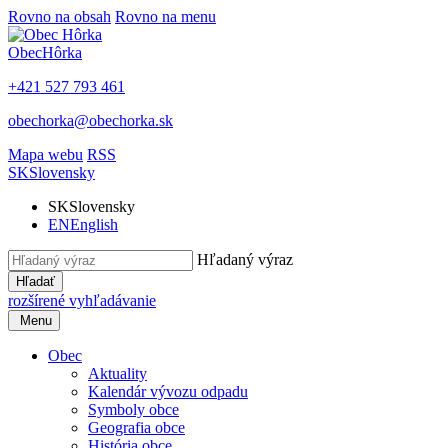
Rovno na obsah
Rovno na menu
Obec
Hôrka
+421 527 793 461
obechorka@obechorka.sk
Mapa webu
RSS
SK
Slovensky
SK
Slovensky
EN
English
Hľadaný výraz
Hľadať
rozšírené vyhľadávanie
Menu
Obec
Aktuality
Kalendár vývozu odpadu
Symboly obce
Geografia obce
História obce