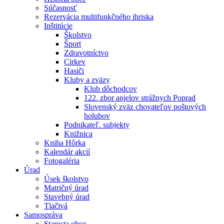
Súčasnosť
Rezervácia multifunkčného ihriska
Inštitúcie
Školstvo
Šport
Zdravotníctvo
Cirkev
Hasiči
Kluby a zväzy
Klub dôchodcov
122. zbor anjelov strážnych Poprad
Slovenský zväz chovateľov poštových
holubov
Podnikateľ. subjekty
Knižnica
Kniha Hôrka
Kalendár akcií
Fotogaléria
Úrad
Úsek školstvo
Matričný úrad
Stavebný úrad
Tlačivá
Samospráva
Starosta obce