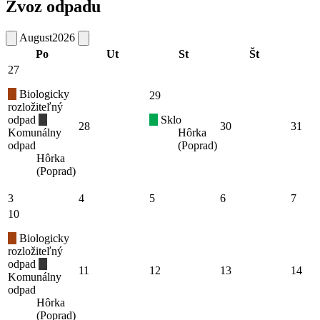
Zvoz odpadu
August
2026
Po
Ut
St
Št
27
Biologicky
29
rozložiteľný
odpad
Sklo
28
30
31
Komunálny
Hôrka
odpad
(Poprad)
Hôrka
(Poprad)
3
4
5
6
7
10
Biologicky
rozložiteľný
odpad
11
12
13
14
Komunálny
odpad
Hôrka
(Poprad)