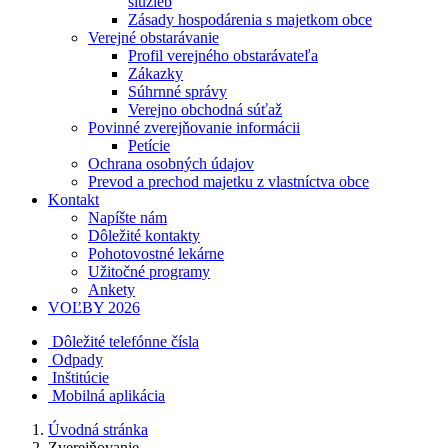
služieb
Zásady hospodárenia s majetkom obce
Verejné obstarávanie
Profil verejného obstarávateľa
Zákazky
Súhrnné správy
Verejno obchodná súťaž
Povinné zverejňovanie informácii
Petície
Ochrana osobných údajov
Prevod a prechod majetku z vlastníctva obce
Kontakt
Napíšte nám
Dôležité kontakty
Pohotovostné lekárne
Užitočné programy
Ankety
VOĽBY 2026
Dôležité telefónne čísla
Odpady
Inštitúcie
Mobilná aplikácia
Úvodná stránka
Zverejňovanie