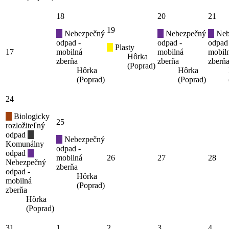
18
20
21
19
Nebezpečný
Nebezpečný
Neb
odpad -
odpad -
odpad
Plasty
17
mobilná
mobilná
mobil
Hôrka
zberňa
zberňa
zberň
(Poprad)
Hôrka
Hôrka
(Poprad)
(Poprad)
24
Biologicky
25
rozložiteľný
odpad
Nebezpečný
Komunálny
odpad -
odpad
mobilná
26
27
28
Nebezpečný
zberňa
odpad -
Hôrka
mobilná
(Poprad)
zberňa
Hôrka
(Poprad)
31
1
2
3
4