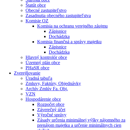
Štatút obce
Obecné zastupiteľstvo
Zasadnutia obecného zastupiteľstva
Komisie OZ
Komisia na ochranu verejného záujmu
Zápisnice
Dochádzka
Komisia finančná a správy majetku
Zápisnice
Dochádzka
Hlavný kontrolór obce
Územný plán obce
PHaSR obce
Zverejňovanie
Úradná tabuľa
Zmluvy, Faktúry, Objednávky
Archív Zmlúv Fa. Obj.
VZN
Hospodárenie obce
Rozpočet obce
Záverečný účet
Výročné správy
Zásady určenia minimálnej výšky nájomného za
prenájom majetku a určenie minimálnych cien