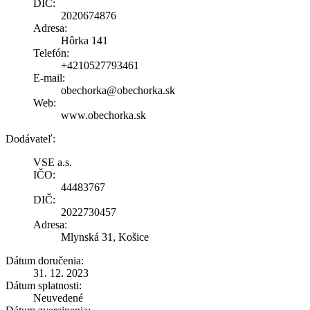
DIČ:
2020674876
Adresa:
Hôrka 141
Telefón:
+4210527793461
E-mail:
obechorka@obechorka.sk
Web:
www.obechorka.sk
Dodávateľ:
VSE a.s.
IČO:
44483767
DIČ:
2022730457
Adresa:
Mlynská 31, Košice
Dátum doručenia:
31. 12. 2023
Dátum splatnosti:
Neuvedené