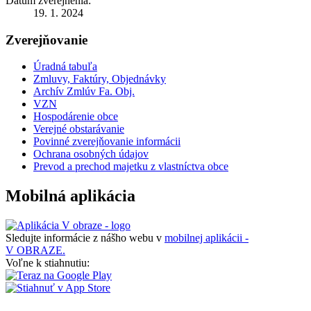
Dátum zverejnenia:
19. 1. 2024
Zverejňovanie
Úradná tabuľa
Zmluvy, Faktúry, Objednávky
Archív Zmlúv Fa. Obj.
VZN
Hospodárenie obce
Verejné obstarávanie
Povinné zverejňovanie informácii
Ochrana osobných údajov
Prevod a prechod majetku z vlastníctva obce
Mobilná aplikácia
Sledujte informácie z nášho webu v
mobilnej aplikácii -
V OBRAZE.
Voľne k stiahnutiu: