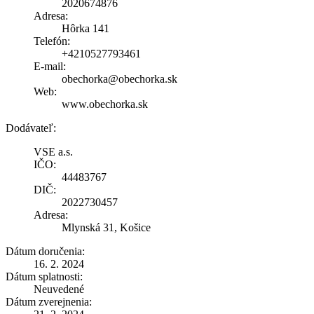
2020674876
Adresa:
Hôrka 141
Telefón:
+4210527793461
E-mail:
obechorka@obechorka.sk
Web:
www.obechorka.sk
Dodávateľ:
VSE a.s.
IČO:
44483767
DIČ:
2022730457
Adresa:
Mlynská 31, Košice
Dátum doručenia:
16. 2. 2024
Dátum splatnosti:
Neuvedené
Dátum zverejnenia: