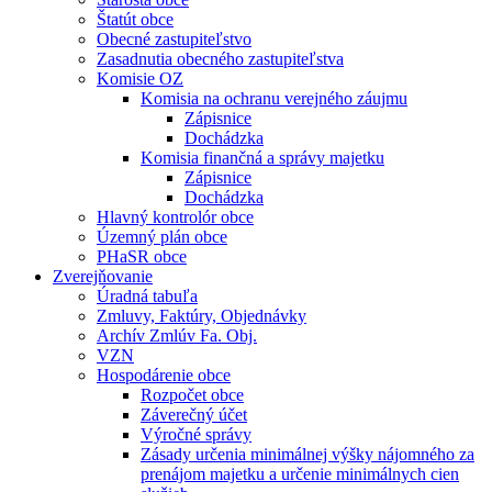
Štatút obce
Obecné zastupiteľstvo
Zasadnutia obecného zastupiteľstva
Komisie OZ
Komisia na ochranu verejného záujmu
Zápisnice
Dochádzka
Komisia finančná a správy majetku
Zápisnice
Dochádzka
Hlavný kontrolór obce
Územný plán obce
PHaSR obce
Zverejňovanie
Úradná tabuľa
Zmluvy, Faktúry, Objednávky
Archív Zmlúv Fa. Obj.
VZN
Hospodárenie obce
Rozpočet obce
Záverečný účet
Výročné správy
Zásady určenia minimálnej výšky nájomného za
prenájom majetku a určenie minimálnych cien