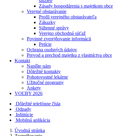
služieb
Zásady hospodárenia s majetkom obce
Verejné obstarávanie
Profil verejného obstarávateľa
Zákazky
Súhrnné správy
Verejno obchodná súťaž
Povinné zverejňovanie informácii
Petície
Ochrana osobných údajov
Prevod a prechod majetku z vlastníctva obce
Kontakt
Napíšte nám
Dôležité kontakty
Pohotovostné lekárne
Užitočné programy
Ankety
VOĽBY 2026
Dôležité telefónne čísla
Odpady
Inštitúcie
Mobilná aplikácia
Úvodná stránka
Zverejňovanie