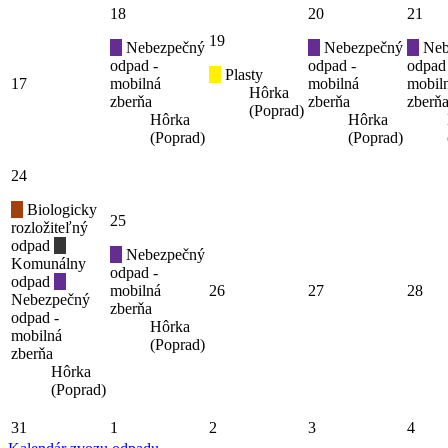
18
20
21
19
Nebezpečný
Nebezpečný
Neb
odpad -
odpad -
odpad
Plasty
17
mobilná
mobilná
mobil
Hôrka
zberňa
zberňa
zberň
(Poprad)
Hôrka
Hôrka
(Poprad)
(Poprad)
24
Biologicky
25
rozložiteľný
odpad
Nebezpečný
Komunálny
odpad -
odpad
mobilná
26
27
28
Nebezpečný
zberňa
odpad -
Hôrka
mobilná
(Poprad)
zberňa
Hôrka
(Poprad)
31
1
2
3
4