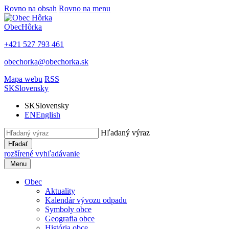
Rovno na obsah
Rovno na menu
Obec
Hôrka
+421 527 793 461
obechorka@obechorka.sk
Mapa webu
RSS
SK
Slovensky
SK
Slovensky
EN
English
Hľadaný výraz
Hľadať
rozšírené vyhľadávanie
Menu
Obec
Aktuality
Kalendár vývozu odpadu
Symboly obce
Geografia obce
História obce