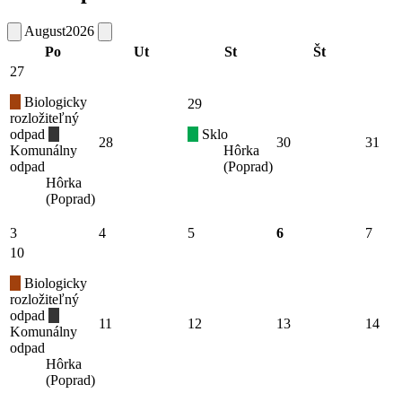
August
2026
Po
Ut
St
Št
27
Biologicky
29
rozložiteľný
odpad
Sklo
28
30
31
Komunálny
Hôrka
odpad
(Poprad)
Hôrka
(Poprad)
3
4
5
6
7
10
Biologicky
rozložiteľný
odpad
11
12
13
14
Komunálny
odpad
Hôrka
(Poprad)