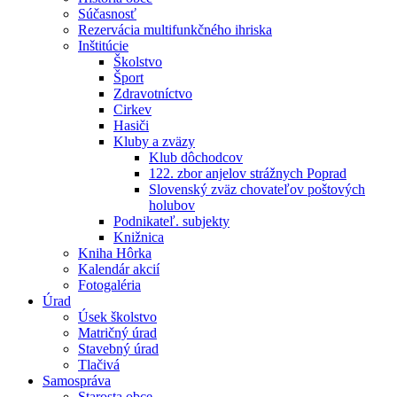
Súčasnosť
Rezervácia multifunkčného ihriska
Inštitúcie
Školstvo
Šport
Zdravotníctvo
Cirkev
Hasiči
Kluby a zväzy
Klub dôchodcov
122. zbor anjelov strážnych Poprad
Slovenský zväz chovateľov poštových
holubov
Podnikateľ. subjekty
Knižnica
Kniha Hôrka
Kalendár akcií
Fotogaléria
Úrad
Úsek školstvo
Matričný úrad
Stavebný úrad
Tlačivá
Samospráva
Starosta obce