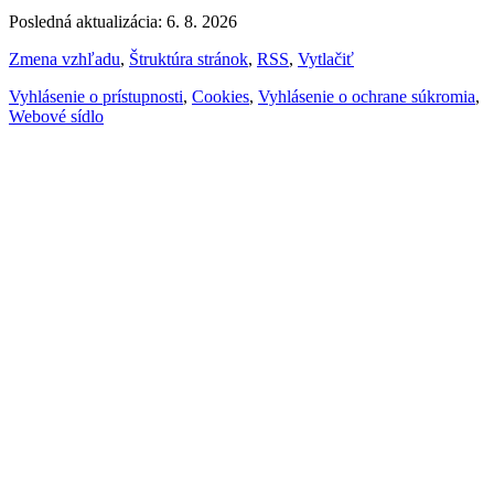
Posledná aktualizácia: 6. 8. 2026
Zmena vzhľadu
,
Štruktúra stránok
,
RSS
,
Vytlačiť
Vyhlásenie o prístupnosti
,
Cookies
,
Vyhlásenie o ochrane súkromia
,
Webové sídlo