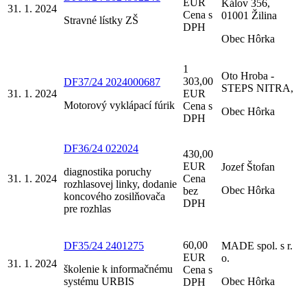
EUR
Kálov 356,
31. 1. 2024
Cena s
01001 Žilina
Stravné lístky ZŠ
DPH
Obec Hôrka
1
Oto Hroba -
303,00
DF37/24 2024000687
STEPS NITRA,
31. 1. 2024
EUR
Motorový vyklápací fúrik
Cena s
Obec Hôrka
DPH
DF36/24 022024
430,00
EUR
Jozef Štofan
diagnostika poruchy
31. 1. 2024
Cena
rozhlasovej linky, dodanie
Obec Hôrka
bez
koncového zosilňovača
DPH
pre rozhlas
60,00
DF35/24 2401275
MADE spol. s r.
EUR
o.
31. 1. 2024
školenie k informačnému
Cena s
systému URBIS
Obec Hôrka
DPH