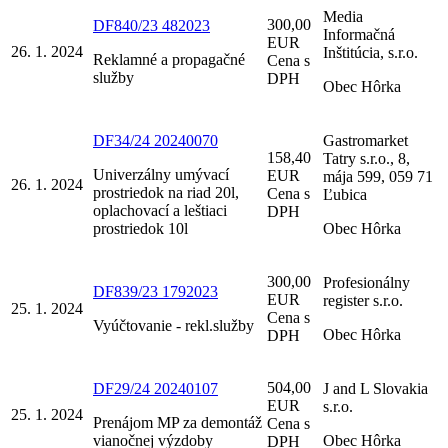
Media
300,00
DF840/23 482023
Informačná
EUR
26. 1. 2024
Inštitúcia, s.r.o.
Reklamné a propagačné
Cena s
služby
DPH
Obec Hôrka
DF34/24 20240070
Gastromarket
158,40
Tatry s.r.o., 8,
Univerzálny umývací
EUR
mája 599, 059 71
26. 1. 2024
prostriedok na riad 20l,
Cena s
Ľubica
oplachovací a leštiaci
DPH
prostriedok 10l
Obec Hôrka
300,00
Profesionálny
DF839/23 1792023
EUR
register s.r.o.
25. 1. 2024
Cena s
Vyúčtovanie - rekl.služby
Obec Hôrka
DPH
504,00
DF29/24 20240107
J and L Slovakia
EUR
s.r.o.
25. 1. 2024
Prenájom MP za demontáž
Cena s
vianočnej výzdoby
Obec Hôrka
DPH