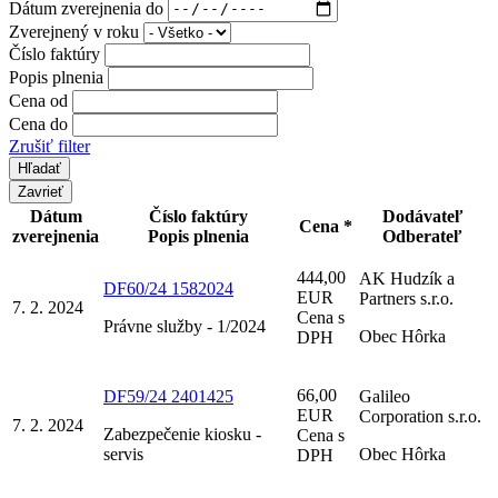
Dátum zverejnenia do
Zverejnený v roku
Číslo faktúry
Popis plnenia
Cena od
Cena do
Zrušiť filter
Zavrieť
Dátum
Číslo faktúry
Dodávateľ
Cena *
zverejnenia
Popis plnenia
Odberateľ
444,00
AK Hudzík a
DF60/24 1582024
EUR
Partners s.r.o.
7. 2. 2024
Cena s
Právne služby - 1/2024
Obec Hôrka
DPH
66,00
DF59/24 2401425
Galileo
EUR
Corporation s.r.o.
7. 2. 2024
Zabezpečenie kiosku -
Cena s
servis
Obec Hôrka
DPH