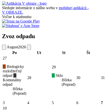
Sledujte informácie z nášho webu v
mobilnej aplikácii -
V OBRAZE.
Voľne k stiahnutiu:
Zvoz odpadu
August
2026
Po
Ut
St
Št
27
Biologicky
29
rozložiteľný
odpad
Sklo
28
30
31
Komunálny
Hôrka
odpad
(Poprad)
Hôrka
(Poprad)
3
4
5
6
7
10