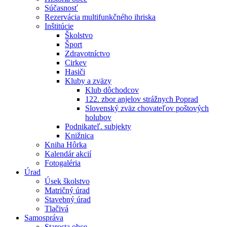
Súčasnosť
Rezervácia multifunkčného ihriska
Inštitúcie
Školstvo
Šport
Zdravotníctvo
Cirkev
Hasiči
Kluby a zväzy
Klub dôchodcov
122. zbor anjelov strážnych Poprad
Slovenský zväz chovateľov poštových
holubov
Podnikateľ. subjekty
Knižnica
Kniha Hôrka
Kalendár akcií
Fotogaléria
Úrad
Úsek školstvo
Matričný úrad
Stavebný úrad
Tlačivá
Samospráva
Starosta obce