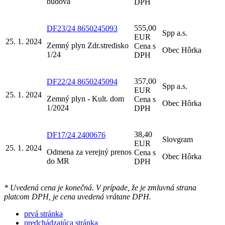
budova
DPH
555,00
DF23/24 8650245093
Spp a.s.
EUR
25. 1. 2024
Zemný plyn Zdr.stredisko
Cena s
Obec Hôrka
1/24
DPH
357,00
DF22/24 8650245094
Spp a.s.
EUR
25. 1. 2024
Zemný plyn - Kult. dom
Cena s
Obec Hôrka
1/2024
DPH
38,40
DF17/24 2400676
Slovgram
EUR
25. 1. 2024
Odmena za verejný prenos
Cena s
Obec Hôrka
do MR
DPH
* Uvedená cena je konečná. V prípade, že je zmluvná strana
platcom DPH, je cena uvedená vrátane DPH.
prvá stránka
predchádzajúca stránka