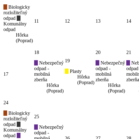
Biologicky
rozložiteľný
odpad
11
12
13
14
Komunálny
odpad
Hôrka
(Poprad)
18
20
21
19
Nebezpečný
Nebezpečný
Neb
odpad -
odpad -
odpad
Plasty
17
mobilná
mobilná
mobil
Hôrka
zberňa
zberňa
zberň
(Poprad)
Hôrka
Hôrka
(Poprad)
(Poprad)
24
Biologicky
25
rozložiteľný
odpad
Nebezpečný
Komunálny
odpad -
odpad
mobilná
26
27
28