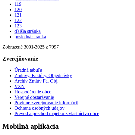
119
120
121
122
123
ďalšia stránka
posledná stránka
Zobrazené
3001
-
3025
z 7997
Zverejňovanie
Úradná tabuľa
Zmluvy, Faktúry, Objednávky
Archív Zmlúv Fa. Obj.
VZN
Hospodárenie obce
Verejné obstarávanie
Povinné zverejňovanie informácii
Ochrana osobných údajov
Prevod a prechod majetku z vlastníctva obce
Mobilná aplikácia