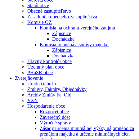
Štatút obce
Obecné zastupiteľstvo
Zasadnutia obecného zastupiteľstva
Komisie OZ
Komisia na ochranu verejného záujmu
Zápisnice
Dochádzka
Komisia finančná a správy majetku
Zápisnice
Dochádzka
Hlavný kontrolór obce
Územný plán obce
PHaSR obce
Zverejňovanie
Úradná tabuľa
Zmluvy, Faktúry, Objednávky
Archív Zmlúv Fa. Obj.
VZN
Hospodárenie obce
Rozpočet obce
Záverečný účet
Výročné správy
Zásady určenia minimálnej výšky nájomného za
prenájom majetku a určenie minimálnych cien