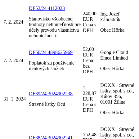
DF52/24 4112023
240,00
Ing. Jozef
Stanovisko všeobecnej
EUR
Záhradník
7. 2. 2024
hodnoty nehnuteľnosti pre
Cena s
účely prevodu vlastníctva
Obec Hôrka
DPH
nehnuteľnosti.
52,00
DF56/24 4898625969
Google Cloud
EUR
Emea Limited
7. 2. 2024
Cena
Poplatok za používanie
bez
mailových služieb
Obec Hôrka
DPH
DOXX - Stravné
1
lístky, spol. s r.o.,
228,87
DF39/24 3024902238
Kálov 356,
31. 1. 2024
EUR
01001 Žilina
Stravné lístky Ocú
Cena s
DPH
Obec Hôrka
DOXX - Stravné
552,48
lístky, spol. s r.o.,
DF38/24 3024902241