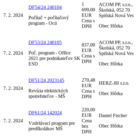
1
ACOM PP, s.r.o.,
DF54/24 240104
699,00
Školská, 052 70
7. 2. 2024
EUR
Spišská Nová Ves
Počítač + počítačový
Cena s
program - Ocú
Obec Hôrka
DPH
DF53/24 240105
ACOM PP, s.r.o.,
837,00
Školská, 052 70
EUR
Poč. program - Office
7. 2. 2024
Spišská Nová Ves
Cena s
2021 pre podnikateľov SK
DPH
ESD
Obec Hôrka
270,48
DF51/24 2023145
HERZ-JH s.r.o.
EUR
7. 2. 2024
Revízia elektrických
Cena s
Obec Hôrka
spotrebiteľov - MŠ
DPH
220,00
DF61/24 142024
EUR
Daniel Fischer
7. 2. 2024
Cena
Vzdelávací program pre
Obec Hôrka
bez
predškolákov MŠ
DPH