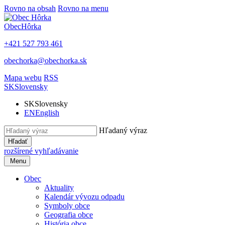
Rovno na obsah
Rovno na menu
Obec
Hôrka
+421 527 793 461
obechorka@obechorka.sk
Mapa webu
RSS
SK
Slovensky
SK
Slovensky
EN
English
Hľadaný výraz
Hľadať
rozšírené vyhľadávanie
Menu
Obec
Aktuality
Kalendár vývozu odpadu
Symboly obce
Geografia obce
História obce