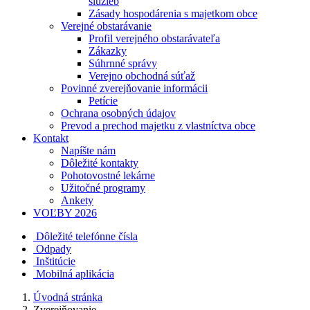
služieb
Zásady hospodárenia s majetkom obce
Verejné obstarávanie
Profil verejného obstarávateľa
Zákazky
Súhrnné správy
Verejno obchodná súťaž
Povinné zverejňovanie informácii
Petície
Ochrana osobných údajov
Prevod a prechod majetku z vlastníctva obce
Kontakt
Napíšte nám
Dôležité kontakty
Pohotovostné lekárne
Užitočné programy
Ankety
VOĽBY 2026
Dôležité telefónne čísla
Odpady
Inštitúcie
Mobilná aplikácia
Úvodná stránka
Zverejňovanie