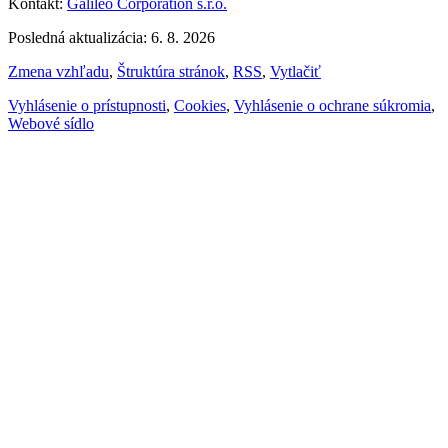
Kontakt:
Galileo Corporation s.r.o.
Posledná aktualizácia: 6. 8. 2026
Zmena vzhľadu
,
Štruktúra stránok
,
RSS
,
Vytlačiť
Vyhlásenie o prístupnosti
,
Cookies
,
Vyhlásenie o ochrane súkromia
,
Webové sídlo