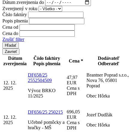
Dátum zverejnenia do
Zverejnený v roku
Číslo faktúry
Popis plnenia
Cena od
Cena do
Zrušiť filter
Zavrieť
Dátum
Číslo faktúry
Dodávateľ
Cena *
zverejnenia
Popis plnenia
Odberateľ
DF658/25
Brantner Poprad s.r.o.,
47,97
2552504509
Nova 76, 05801
12. 12.
EUR
Poprad
2025
Cena s
Vývoz BRKO
DPH
11/2025
Obec Hôrka
696,05
DF656/25 250215
Jozef Dudžák
12. 12.
EUR
Učebné pomôcky a
2025
Cena s
Obec Hôrka
hračky - MŠ
DPH