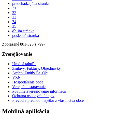
predchádzajúca stránka
31
32
33
34
35
ďalšia stránka
posledná stránka
Zobrazené
801
-
825
z 7997
Zverejňovanie
Úradná tabuľa
Zmluvy, Faktúry, Objednávky
Archív Zmlúv Fa. Obj.
VZN
Hospodárenie obce
Verejné obstarávanie
Povinné zverejňovanie informácii
Ochrana osobných údajov
Prevod a prechod majetku z vlastníctva obce
Mobilná aplikácia