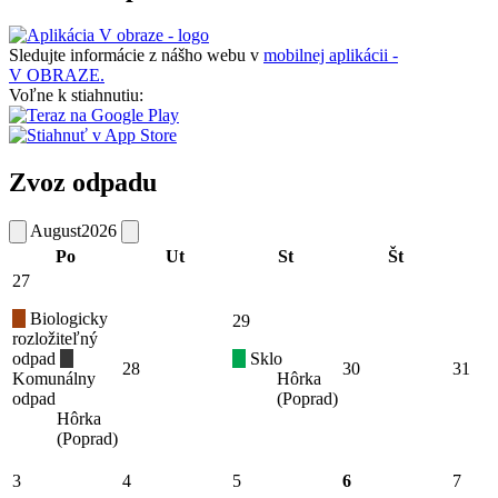
Sledujte informácie z nášho webu v
mobilnej aplikácii -
V OBRAZE.
Voľne k stiahnutiu:
Zvoz odpadu
August
2026
Po
Ut
St
Št
27
Biologicky
29
rozložiteľný
odpad
Sklo
28
30
31
Komunálny
Hôrka
odpad
(Poprad)
Hôrka
(Poprad)
3
4
5
6
7