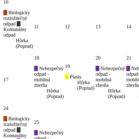
10
Biologicky
rozložiteľný
odpad
11
12
13
14
Komunálny
odpad
Hôrka
(Poprad)
18
20
21
19
Nebezpečný
Nebezpečný
Neb
odpad -
odpad -
odpad
Plasty
17
mobilná
mobilná
mobil
Hôrka
zberňa
zberňa
zberň
(Poprad)
Hôrka
Hôrka
(Poprad)
(Poprad)
24
Biologicky
25
rozložiteľný
odpad
Nebezpečný
Komunálny
odpad -