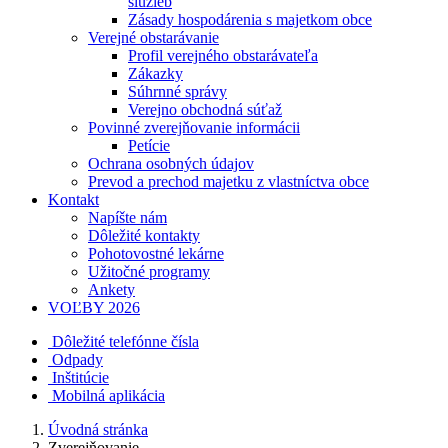
služieb
Zásady hospodárenia s majetkom obce
Verejné obstarávanie
Profil verejného obstarávateľa
Zákazky
Súhrnné správy
Verejno obchodná súťaž
Povinné zverejňovanie informácii
Petície
Ochrana osobných údajov
Prevod a prechod majetku z vlastníctva obce
Kontakt
Napíšte nám
Dôležité kontakty
Pohotovostné lekárne
Užitočné programy
Ankety
VOĽBY 2026
Dôležité telefónne čísla
Odpady
Inštitúcie
Mobilná aplikácia
Úvodná stránka
Zverejňovanie