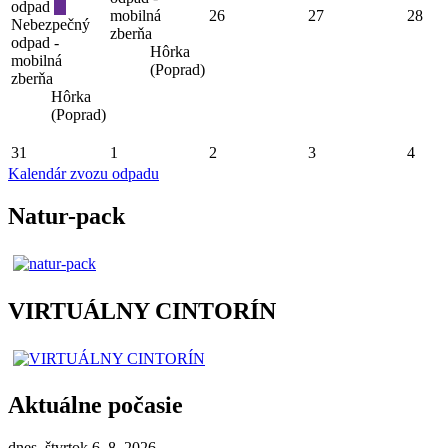
odpad
mobilná
26
27
28
Nebezpečný
zberňa
odpad -
Hôrka
mobilná
(Poprad)
zberňa
Hôrka
(Poprad)
31
1
2
3
4
Kalendár zvozu odpadu
Natur-pack
VIRTUÁLNY CINTORÍN
Aktuálne počasie
dnes, štvrtok 6. 8. 2026