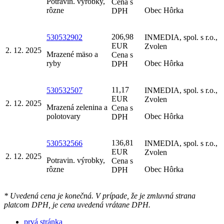
Potravin. výrobky,
Cena s
rôzne
Obec Hôrka
DPH
206,98
530532902
INMEDIA, spol. s r.o.,
EUR
Zvolen
2. 12. 2025
Mrazené mäso a
Cena s
ryby
Obec Hôrka
DPH
11,17
530532507
INMEDIA, spol. s r.o.,
EUR
Zvolen
2. 12. 2025
Mrazená zelenina a
Cena s
polotovary
Obec Hôrka
DPH
136,81
530532566
INMEDIA, spol. s r.o.,
EUR
Zvolen
2. 12. 2025
Potravin. výrobky,
Cena s
rôzne
Obec Hôrka
DPH
* Uvedená cena je konečná. V prípade, že je zmluvná strana
platcom DPH, je cena uvedená vrátane DPH.
prvá stránka