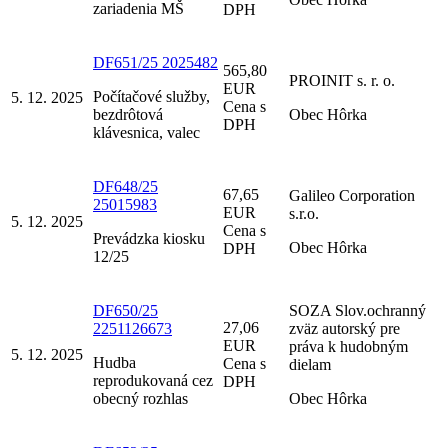
zariadenia MŠ
DPH
DF651/25 2025482
565,80
PROINIT s. r. o.
EUR
Počítačové služby,
5. 12. 2025
Cena s
bezdrôtová
Obec Hôrka
DPH
klávesnica, valec
DF648/25
67,65
Galileo Corporation
25015983
EUR
s.r.o.
5. 12. 2025
Cena s
Prevádzka kiosku
Obec Hôrka
DPH
12/25
DF650/25
SOZA Slov.ochranný
27,06
2251126673
zväz autorský pre
EUR
práva k hudobným
5. 12. 2025
Hudba
Cena s
dielam
reprodukovaná cez
DPH
obecný rozhlas
Obec Hôrka