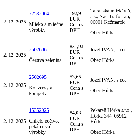
Tatranská mliekáreň,
192,91
72532064
a.s., Nad Traťou 26,
EUR
2. 12. 2025
06001 Kežmarok
Mlieko a mliečne
Cena s
výrobky
DPH
Obec Hôrka
831,93
2502696
Jozef IVAN, s.r.o.
EUR
2. 12. 2025
Cena s
Čerstvá zelenina
Obec Hôrka
DPH
53,65
2502695
Jozef IVAN, s.r.o.
EUR
2. 12. 2025
Konzervy a
Cena s
Obec Hôrka
kompóty
DPH
15352025
Pekáreň Hôrka s.r.o.,
84,03
Hôrka 344, 05912
EUR
Chlieb, pečivo,
2. 12. 2025
Hôrka
Cena s
pekárenské
DPH
výrobky
Obec Hôrka