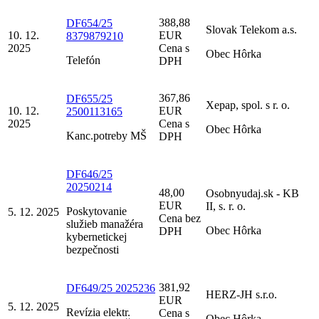
388,88
DF654/25
Slovak Telekom a.s.
10. 12.
EUR
8379879210
2025
Cena s
Obec Hôrka
Telefón
DPH
367,86
DF655/25
Xepap, spol. s r. o.
10. 12.
EUR
2500113165
2025
Cena s
Obec Hôrka
Kanc.potreby MŠ
DPH
DF646/25
20250214
48,00
Osobnyudaj.sk - KB
EUR
II, s. r. o.
Poskytovanie
5. 12. 2025
Cena bez
služieb manažéra
Obec Hôrka
DPH
kybernetickej
bezpečnosti
381,92
DF649/25 2025236
HERZ-JH s.r.o.
EUR
5. 12. 2025
Revízia elektr.
Cena s
Obec Hôrka