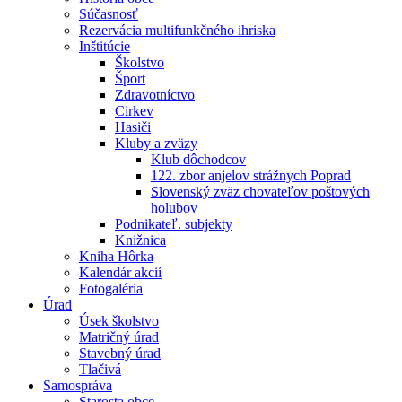
Súčasnosť
Rezervácia multifunkčného ihriska
Inštitúcie
Školstvo
Šport
Zdravotníctvo
Cirkev
Hasiči
Kluby a zväzy
Klub dôchodcov
122. zbor anjelov strážnych Poprad
Slovenský zväz chovateľov poštových
holubov
Podnikateľ. subjekty
Knižnica
Kniha Hôrka
Kalendár akcií
Fotogaléria
Úrad
Úsek školstvo
Matričný úrad
Stavebný úrad
Tlačivá
Samospráva
Starosta obce