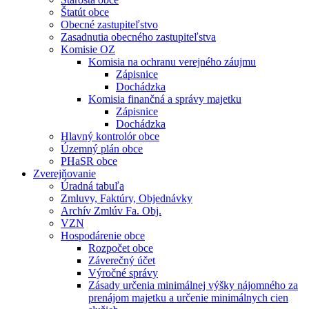
Štatút obce
Obecné zastupiteľstvo
Zasadnutia obecného zastupiteľstva
Komisie OZ
Komisia na ochranu verejného záujmu
Zápisnice
Dochádzka
Komisia finančná a správy majetku
Zápisnice
Dochádzka
Hlavný kontrolór obce
Územný plán obce
PHaSR obce
Zverejňovanie
Úradná tabuľa
Zmluvy, Faktúry, Objednávky
Archív Zmlúv Fa. Obj.
VZN
Hospodárenie obce
Rozpočet obce
Záverečný účet
Výročné správy
Zásady určenia minimálnej výšky nájomného za
prenájom majetku a určenie minimálnych cien