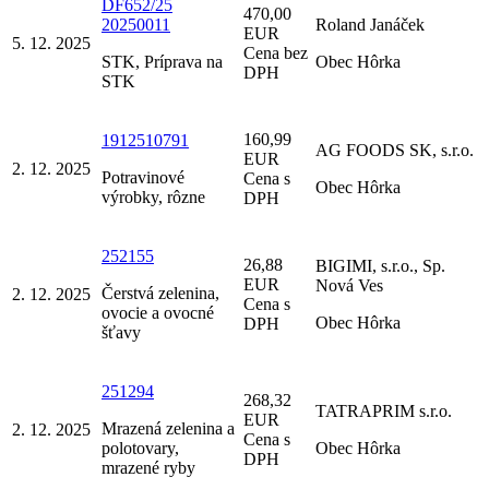
DF652/25
470,00
20250011
Roland Janáček
EUR
5. 12. 2025
Cena bez
STK, Príprava na
Obec Hôrka
DPH
STK
160,99
1912510791
AG FOODS SK, s.r.o.
EUR
2. 12. 2025
Potravinové
Cena s
Obec Hôrka
výrobky, rôzne
DPH
252155
26,88
BIGIMI, s.r.o., Sp.
EUR
Nová Ves
Čerstvá zelenina,
2. 12. 2025
Cena s
ovocie a ovocné
Obec Hôrka
DPH
šťavy
251294
268,32
TATRAPRIM s.r.o.
EUR
Mrazená zelenina a
2. 12. 2025
Cena s
polotovary,
Obec Hôrka
DPH
mrazené ryby