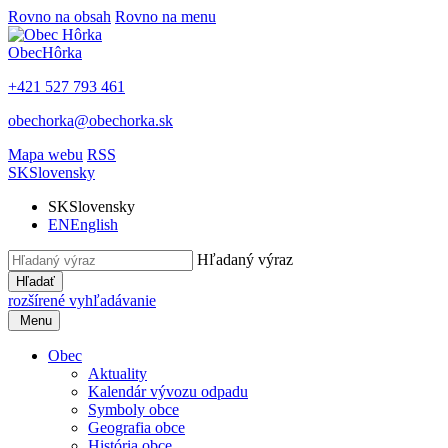
Rovno na obsah
Rovno na menu
Obec
Hôrka
+421 527 793 461
obechorka@obechorka.sk
Mapa webu
RSS
SK
Slovensky
SK
Slovensky
EN
English
Hľadaný výraz
Hľadať
rozšírené vyhľadávanie
Menu
Obec
Aktuality
Kalendár vývozu odpadu
Symboly obce
Geografia obce
História obce