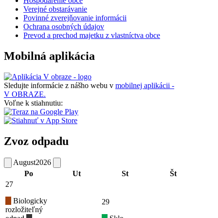
Hospodárenie obce
Verejné obstarávanie
Povinné zverejňovanie informácii
Ochrana osobných údajov
Prevod a prechod majetku z vlastníctva obce
Mobilná aplikácia
Sledujte informácie z nášho webu v
mobilnej aplikácii -
V OBRAZE.
Voľne k stiahnutiu:
Zvoz odpadu
August
2026
Po
Ut
St
Št
27
Biologicky
29
rozložiteľný