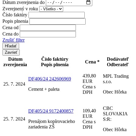
Dátum zverejnenia do
Zverejnený v roku
Číslo faktúry
Popis plnenia
Cena od
Cena do
Zrušiť filter
Zavrieť
Dátum
Číslo faktúry
Dodávateľ
Cena *
zverejnenia
Popis plnenia
Odberateľ
439,80
MPL Trading
DF406/24 242606969
EUR
s.r.o.
25. 7. 2024
Cena s
Cement + paleta
Obec Hôrka
DPH
CBC
109,40
DF405/24 9172400857
SLOVAKIA
EUR
25. 7. 2024
S:R:
Prenájom kopírovacieho
Cena s
zariadenia ZŠ
DPH
Obec Hôrka