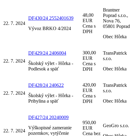
Brantner
48,00
Poprad s.r.o.,
DF430/24 2552401639
EUR
Nova 76,
22. 7. 2024
Cena s
05801 Poprad
Vývoz BRKO 4/2024
DPH
Obec Hôrka
300,00
DF429/24 2406004
TransPatrick
EUR
s.r.o.
22. 7. 2024
Školský výlet - Hôrka -
Cena s
Podlesok a späť
Obec Hôrka
DPH
420,00
DF428/24 240622
TransPatrick
EUR
s.r.o.
22. 7. 2024
Školský výlet - Hôrka -
Cena s
Pribylina a späť
Obec Hôrka
DPH
DF427/24 20240009
950,00
GeoGro s.r.o.
Výškopisné zameranie
EUR
22. 7. 2024
pozemkov, vytýčenie
Cena bez
Obec Hôrka