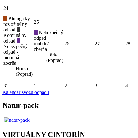
24
Biologicky
25
rozložiteľný
odpad
Nebezpečný
Komunálny
odpad -
odpad
mobilná
26
27
28
Nebezpečný
zberňa
odpad -
Hôrka
mobilná
(Poprad)
zberňa
Hôrka
(Poprad)
31
1
2
3
4
Kalendár zvozu odpadu
Natur-pack
VIRTUÁLNY CINTORÍN