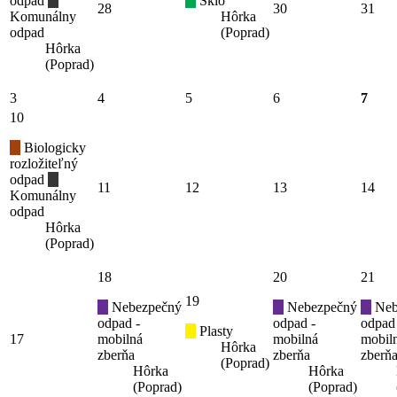
odpad
Sklo
28
30
31
Komunálny
Hôrka
odpad
(Poprad)
Hôrka
(Poprad)
3
4
5
6
7
10
Biologicky
rozložiteľný
odpad
11
12
13
14
Komunálny
odpad
Hôrka
(Poprad)
18
20
21
19
Nebezpečný
Nebezpečný
Neb
odpad -
odpad -
odpad
Plasty
17
mobilná
mobilná
mobil
Hôrka
zberňa
zberňa
zberň
(Poprad)
Hôrka
Hôrka
(Poprad)
(Poprad)