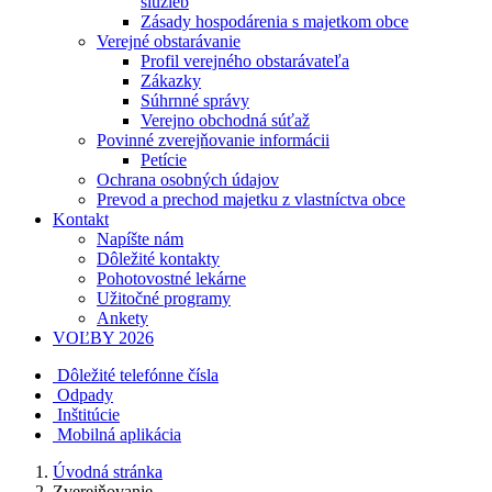
služieb
Zásady hospodárenia s majetkom obce
Verejné obstarávanie
Profil verejného obstarávateľa
Zákazky
Súhrnné správy
Verejno obchodná súťaž
Povinné zverejňovanie informácii
Petície
Ochrana osobných údajov
Prevod a prechod majetku z vlastníctva obce
Kontakt
Napíšte nám
Dôležité kontakty
Pohotovostné lekárne
Užitočné programy
Ankety
VOĽBY 2026
Dôležité telefónne čísla
Odpady
Inštitúcie
Mobilná aplikácia
Úvodná stránka
Zverejňovanie