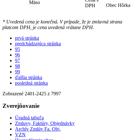
Mäso
Obec Hôrka
DPH
* Uvedená cena je konečná. V prípade, že je zmluvná strana
platcom DPH, je cena uvedená vrátane DPH.
prvá stránka
predchádzajúca stránka
95
96
97
98
99
ďalšia stránka
posledná stránka
Zobrazené
2401
-
2425
z 7997
Zverejňovanie
Úradná tabuľa
Zmluvy, Faktúry, Objednávky
Archív Zmlúv Fa. Obj.
VZN