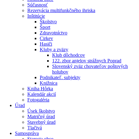
Súčasnosť
Rezervácia multifunkčného ihriska
Inštitúcie
Školstvo
Šport
Zdravotníctvo
Cirkev
Hasiči
Kluby a zväzy
Klub dôchodcov
122. zbor anjelov strážnych Poprad
Slovenský zväz chovateľov poštových
holubov
Podnikateľ. subjekty
Knižnica
Kniha Hôrka
Kalendár akcií
Fotogaléria
Úrad
Úsek školstvo
Matričný úrad
Stavebný úrad
Tlačivá
Samospráva
Starosta obce