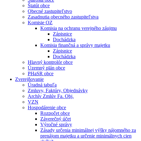
Štatút obce
Obecné zastupiteľstvo
Zasadnutia obecného zastupiteľstva
Komisie OZ
Komisia na ochranu verejného záujmu
Zápisnice
Dochádzka
Komisia finančná a správy majetku
Zápisnice
Dochádzka
Hlavný kontrolór obce
Územný plán obce
PHaSR obce
Zverejňovanie
Úradná tabuľa
Zmluvy, Faktúry, Objednávky
Archív Zmlúv Fa. Obj.
VZN
Hospodárenie obce
Rozpočet obce
Záverečný účet
Výročné správy
Zásady určenia minimálnej výšky nájomného za
prenájom majetku a určenie minimálnych cien