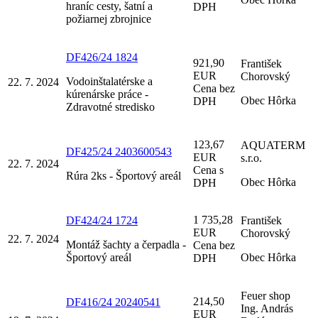
hraníc cesty, šatní a
DPH
požiarnej zbrojnice
DF426/24 1824
921,90
František
EUR
Chorovský
Vodoinštalatérske a
22. 7. 2024
Cena bez
kúrenárske práce -
Obec Hôrka
DPH
Zdravotné stredisko
123,67
AQUATERM
DF425/24 2403600543
EUR
s.r.o.
22. 7. 2024
Cena s
Rúra 2ks - Športový areál
Obec Hôrka
DPH
1 735,28
DF424/24 1724
František
EUR
Chorovský
22. 7. 2024
Montáž šachty a čerpadla -
Cena bez
Športový areál
Obec Hôrka
DPH
Feuer shop
214,50
DF416/24 20240541
Ing. András
EUR