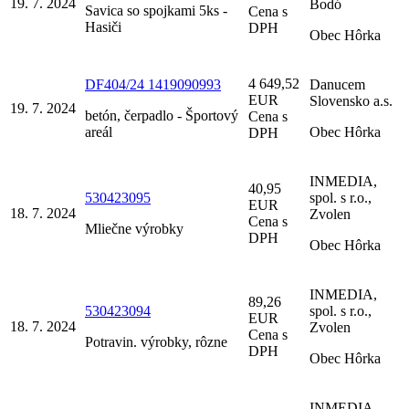
19. 7. 2024
Bodó
Savica so spojkami 5ks -
Cena s
Hasiči
DPH
Obec Hôrka
4 649,52
DF404/24 1419090993
Danucem
EUR
Slovensko a.s.
19. 7. 2024
betón, čerpadlo - Športový
Cena s
areál
Obec Hôrka
DPH
INMEDIA,
40,95
530423095
spol. s r.o.,
EUR
18. 7. 2024
Zvolen
Cena s
Mliečne výrobky
DPH
Obec Hôrka
INMEDIA,
89,26
530423094
spol. s r.o.,
EUR
18. 7. 2024
Zvolen
Cena s
Potravin. výrobky, rôzne
DPH
Obec Hôrka
INMEDIA,