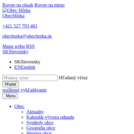
Rovno na obsah
Rovno na menu
Obec
Hôrka
+421 527 793 461
obechorka@obechorka.sk
Mapa webu
RSS
SK
Slovensky
SK
Slovensky
EN
English
Hľadaný výraz
Hľadať
rozšírené vyhľadávanie
Menu
Obec
Aktuality
Kalendár vývozu odpadu
Symboly obce
Geografia obce
História obce