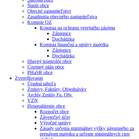
Štatút obce
Obecné zastupiteľstvo
Zasadnutia obecného zastupiteľstva
Komisie OZ
Komisia na ochranu verejného záujmu
Zápisnice
Dochádzka
Komisia finančná a správy majetku
Zápisnice
Dochádzka
Hlavný kontrolór obce
Územný plán obce
PHaSR obce
Zverejňovanie
Úradná tabuľa
Zmluvy, Faktúry, Objednávky
Archív Zmlúv Fa. Obj.
VZN
Hospodárenie obce
Rozpočet obce
Záverečný účet
Výročné správy
Zásady určenia minimálnej výšky nájomného za
prenájom majetku a určenie minimálnych cien