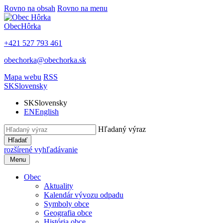
Rovno na obsah
Rovno na menu
Obec
Hôrka
+421 527 793 461
obechorka@obechorka.sk
Mapa webu
RSS
SK
Slovensky
SK
Slovensky
EN
English
Hľadaný výraz
Hľadať
rozšírené vyhľadávanie
Menu
Obec
Aktuality
Kalendár vývozu odpadu
Symboly obce
Geografia obce
História obce