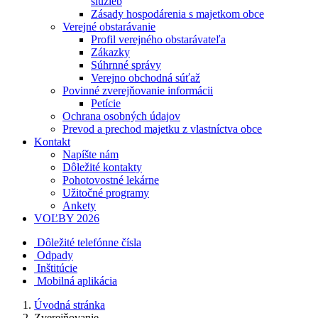
služieb
Zásady hospodárenia s majetkom obce
Verejné obstarávanie
Profil verejného obstarávateľa
Zákazky
Súhrnné správy
Verejno obchodná súťaž
Povinné zverejňovanie informácii
Petície
Ochrana osobných údajov
Prevod a prechod majetku z vlastníctva obce
Kontakt
Napíšte nám
Dôležité kontakty
Pohotovostné lekárne
Užitočné programy
Ankety
VOĽBY 2026
Dôležité telefónne čísla
Odpady
Inštitúcie
Mobilná aplikácia
Úvodná stránka
Zverejňovanie