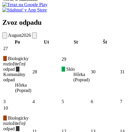
Zvoz odpadu
August
2026
Po
Ut
St
Št
27
Biologicky
29
rozložiteľný
odpad
Sklo
28
30
31
Komunálny
Hôrka
odpad
(Poprad)
Hôrka
(Poprad)
3
4
5
6
7
10
Biologicky
rozložiteľný
odpad
11
12
13
14