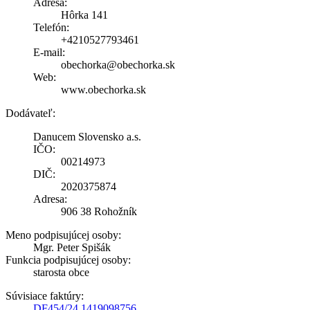
Adresa:
Hôrka 141
Telefón:
+4210527793461
E-mail:
obechorka@obechorka.sk
Web:
www.obechorka.sk
Dodávateľ:
Danucem Slovensko a.s.
IČO:
00214973
DIČ:
2020375874
Adresa:
906 38 Rohožník
Meno podpisujúcej osoby:
Mgr. Peter Spišák
Funkcia podpisujúcej osoby:
starosta obce
Súvisiace faktúry:
DF454/24 1419098756