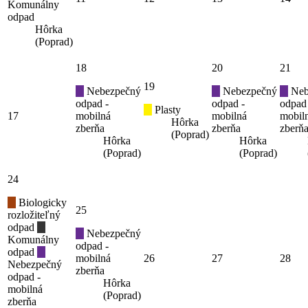
Komunálny
odpad
Hôrka
(Poprad)
18
20
21
19
Nebezpečný
Nebezpečný
Neb
odpad -
odpad -
odpad
Plasty
17
mobilná
mobilná
mobil
Hôrka
zberňa
zberňa
zberň
(Poprad)
Hôrka
Hôrka
(Poprad)
(Poprad)
24
Biologicky
25
rozložiteľný
odpad
Nebezpečný
Komunálny
odpad -
odpad
mobilná
26
27
28
Nebezpečný
zberňa
odpad -
Hôrka
mobilná
(Poprad)
zberňa