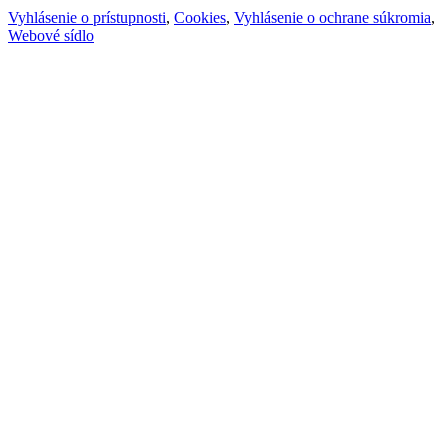
Vyhlásenie o prístupnosti
,
Cookies
,
Vyhlásenie o ochrane súkromia
,
Webové sídlo