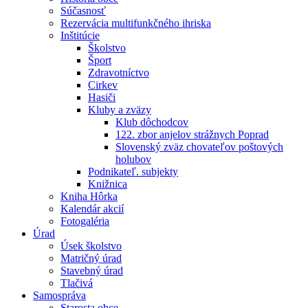
Súčasnosť
Rezervácia multifunkčného ihriska
Inštitúcie
Školstvo
Šport
Zdravotníctvo
Cirkev
Hasiči
Kluby a zväzy
Klub dôchodcov
122. zbor anjelov strážnych Poprad
Slovenský zväz chovateľov poštových
holubov
Podnikateľ. subjekty
Knižnica
Kniha Hôrka
Kalendár akcií
Fotogaléria
Úrad
Úsek školstvo
Matričný úrad
Stavebný úrad
Tlačivá
Samospráva
Starosta obce