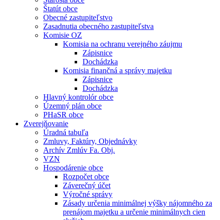
Štatút obce
Obecné zastupiteľstvo
Zasadnutia obecného zastupiteľstva
Komisie OZ
Komisia na ochranu verejného záujmu
Zápisnice
Dochádzka
Komisia finančná a správy majetku
Zápisnice
Dochádzka
Hlavný kontrolór obce
Územný plán obce
PHaSR obce
Zverejňovanie
Úradná tabuľa
Zmluvy, Faktúry, Objednávky
Archív Zmlúv Fa. Obj.
VZN
Hospodárenie obce
Rozpočet obce
Záverečný účet
Výročné správy
Zásady určenia minimálnej výšky nájomného za
prenájom majetku a určenie minimálnych cien