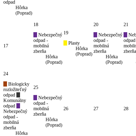
odpad
Hôrka
(Poprad)
18
20
21
19
Nebezpečný
Nebezpečný
Neb
odpad -
odpad -
odpad
Plasty
17
mobilná
mobilná
mobil
Hôrka
zberňa
zberňa
zberň
(Poprad)
Hôrka
Hôrka
(Poprad)
(Poprad)
24
Biologicky
25
rozložiteľný
odpad
Nebezpečný
Komunálny
odpad -
odpad
mobilná
26
27
28
Nebezpečný
zberňa
odpad -
Hôrka
mobilná
(Poprad)
zberňa
Hôrka