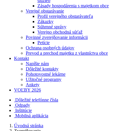
služieb
Zásady hospodárenia s majetkom obce
Verejné obstarávanie
Profil verejného obstarávateľa
Zákazky
Súhrnné správy
Verejno obchodná súťaž
Povinné zverejňovanie informácii
Petície
Ochrana osobných údajov
Prevod a prechod majetku z vlastníctva obce
Kontakt
Napíšte nám
Dôležité kontakty
Pohotovostné lekárne
Užitočné programy
Ankety
VOĽBY 2026
Dôležité telefónne čísla
Odpady
Inštitúcie
Mobilná aplikácia
Úvodná stránka
Zverejňovanie