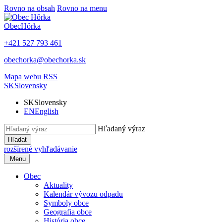
Rovno na obsah
Rovno na menu
Obec
Hôrka
+421 527 793 461
obechorka@obechorka.sk
Mapa webu
RSS
SK
Slovensky
SK
Slovensky
EN
English
Hľadaný výraz
Hľadať
rozšírené vyhľadávanie
Menu
Obec
Aktuality
Kalendár vývozu odpadu
Symboly obce
Geografia obce
História obce