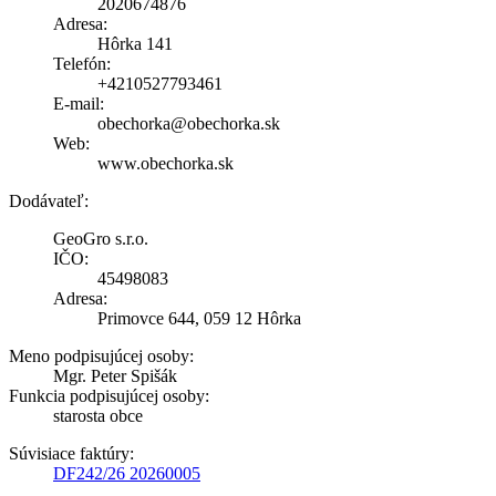
2020674876
Adresa:
Hôrka 141
Telefón:
+4210527793461
E-mail:
obechorka@obechorka.sk
Web:
www.obechorka.sk
Dodávateľ:
GeoGro s.r.o.
IČO:
45498083
Adresa:
Primovce 644, 059 12 Hôrka
Meno podpisujúcej osoby:
Mgr. Peter Spišák
Funkcia podpisujúcej osoby:
starosta obce
Súvisiace faktúry:
DF242/26 20260005