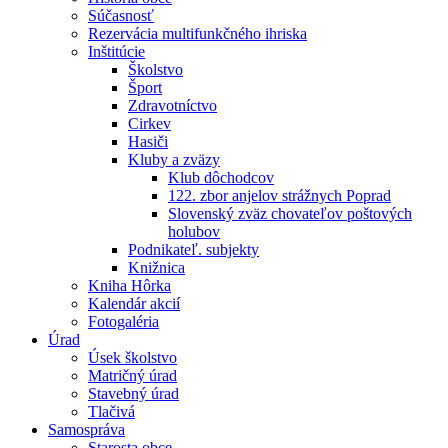
Súčasnosť
Rezervácia multifunkčného ihriska
Inštitúcie
Školstvo
Šport
Zdravotníctvo
Cirkev
Hasiči
Kluby a zväzy
Klub dôchodcov
122. zbor anjelov strážnych Poprad
Slovenský zväz chovateľov poštových
holubov
Podnikateľ. subjekty
Knižnica
Kniha Hôrka
Kalendár akcií
Fotogaléria
Úrad
Úsek školstvo
Matričný úrad
Stavebný úrad
Tlačivá
Samospráva
Starosta obce