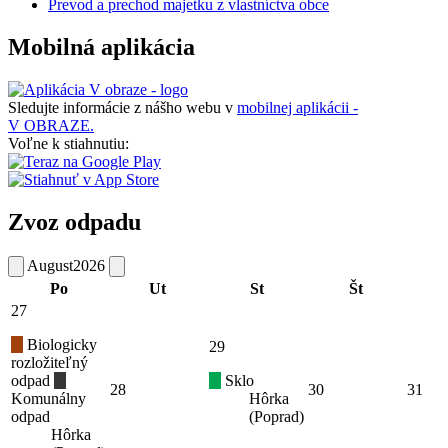
Prevod a prechod majetku z vlastníctva obce
Mobilná aplikácia
Sledujte informácie z nášho webu v
mobilnej aplikácii -
V OBRAZE.
Voľne k stiahnutiu:
Zvoz odpadu
August
2026
Po
Ut
St
Št
27
Biologicky
29
rozložiteľný
odpad
Sklo
28
30
31
Komunálny
Hôrka
odpad
(Poprad)
Hôrka