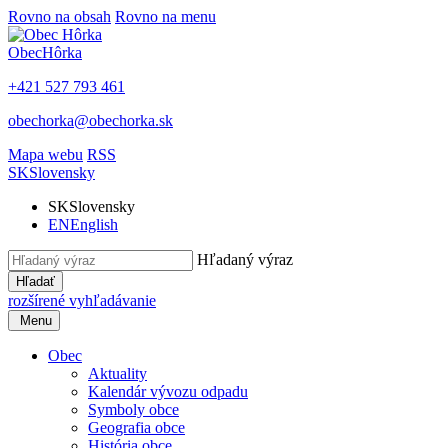
Rovno na obsah
Rovno na menu
Obec
Hôrka
+421 527 793 461
obechorka@obechorka.sk
Mapa webu
RSS
SK
Slovensky
SK
Slovensky
EN
English
Hľadaný výraz
Hľadať
rozšírené vyhľadávanie
Menu
Obec
Aktuality
Kalendár vývozu odpadu
Symboly obce
Geografia obce
História obce