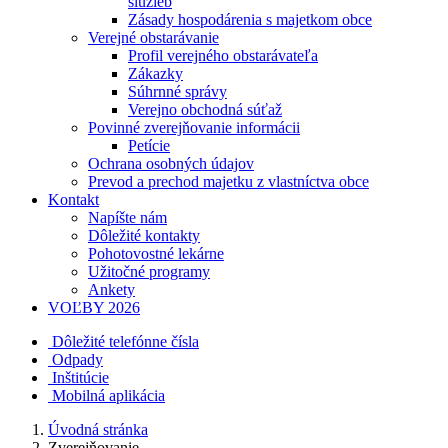
služieb
Zásady hospodárenia s majetkom obce
Verejné obstarávanie
Profil verejného obstarávateľa
Zákazky
Súhrnné správy
Verejno obchodná súťaž
Povinné zverejňovanie informácii
Petície
Ochrana osobných údajov
Prevod a prechod majetku z vlastníctva obce
Kontakt
Napíšte nám
Dôležité kontakty
Pohotovostné lekárne
Užitočné programy
Ankety
VOĽBY 2026
Dôležité telefónne čísla
Odpady
Inštitúcie
Mobilná aplikácia
Úvodná stránka
Zverejňovanie