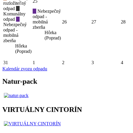
25
rozložiteľný
odpad
Nebezpečný
Komunálny
odpad -
odpad
mobilná
26
27
28
Nebezpečný
zberňa
odpad -
Hôrka
mobilná
(Poprad)
zberňa
Hôrka
(Poprad)
31
1
2
3
4
Kalendár zvozu odpadu
Natur-pack
VIRTUÁLNY CINTORÍN