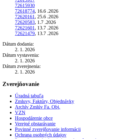
72615930
72618774
, 16.6 .2026
72620161
, 25.6 .2026
72620583
, 1.7 .2026
72621601
, 13.7 .2026
72621479
, 13.7 .2026
Dátum dodania:
2. 1. 2026
Dátum vystavenia:
2. 1. 2026
Dátum zverejnenia:
2. 1. 2026
Zverejňovanie
Úradná tabuľa
Zmluvy, Faktúry, Objednávky
Archív Zmlúv Fa. Obj.
VZN
Hospodárenie obce
Verejné obstarávanie
Povinné zverejňovanie informácii
Ochrana osobných údajov