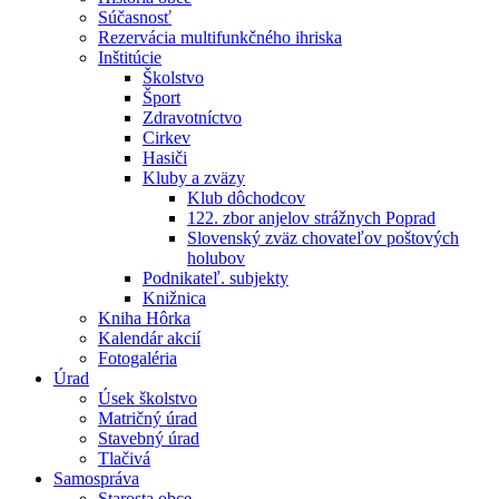
Súčasnosť
Rezervácia multifunkčného ihriska
Inštitúcie
Školstvo
Šport
Zdravotníctvo
Cirkev
Hasiči
Kluby a zväzy
Klub dôchodcov
122. zbor anjelov strážnych Poprad
Slovenský zväz chovateľov poštových
holubov
Podnikateľ. subjekty
Knižnica
Kniha Hôrka
Kalendár akcií
Fotogaléria
Úrad
Úsek školstvo
Matričný úrad
Stavebný úrad
Tlačivá
Samospráva
Starosta obce