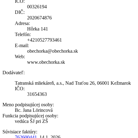
IČO:
00326194
DIČ:
2020674876
Adresa:
Hôrka 141
Telefón:
+4210527793461
E-mail:
obechorka@obechorka.sk
Web:
www.obechorka.sk
Dodávateľ:
Tatranská mliekáreň, a.s., Nad Traťou 26, 06001 Kežmarok
IČO:
31654363
Meno podpisujúcej osoby:
Bc. Jana Lörincová
Funkcia podpisujúcej osoby:
vedúca ŠJ pri ZŠ
Súvisiace faktúry:
762600441
, 14.1 .2026