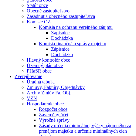
Štatút obce
Obecné zastupiteľstvo
Zasadnutia obecného zastupiteľstva
Komisie OZ
Komisia na ochranu verejného záujmu
Zápisnice
Dochádzka
Komisia finančná a správy majetku
Zápisnice
Dochádzka
Hlavný kontrolór obce
Územný plán obce
PHaSR obce
Zverejňovanie
Úradná tabuľa
Zmluvy, Faktúry, Objednávky
Archív Zmlúv Fa. Obj.
VZN
Hospodárenie obce
Rozpočet obce
Záverečný účet
Výročné správy
Zásady určenia minimálnej výšky nájomného za
prenájom majetku a určenie minimálnych cien