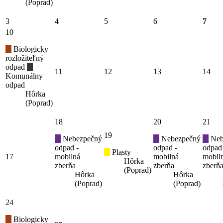
(Poprad)
3
4
5
6
7
10
Biologicky
rozložiteľný
odpad
11
12
13
14
Komunálny
odpad
Hôrka
(Poprad)
18
20
21
19
Nebezpečný
Nebezpečný
Neb
odpad -
odpad -
odpad
Plasty
17
mobilná
mobilná
mobil
Hôrka
zberňa
zberňa
zberň
(Poprad)
Hôrka
Hôrka
(Poprad)
(Poprad)
24
Biologicky