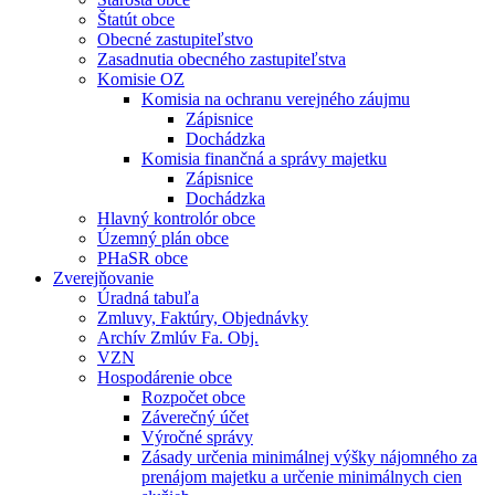
Štatút obce
Obecné zastupiteľstvo
Zasadnutia obecného zastupiteľstva
Komisie OZ
Komisia na ochranu verejného záujmu
Zápisnice
Dochádzka
Komisia finančná a správy majetku
Zápisnice
Dochádzka
Hlavný kontrolór obce
Územný plán obce
PHaSR obce
Zverejňovanie
Úradná tabuľa
Zmluvy, Faktúry, Objednávky
Archív Zmlúv Fa. Obj.
VZN
Hospodárenie obce
Rozpočet obce
Záverečný účet
Výročné správy
Zásady určenia minimálnej výšky nájomného za
prenájom majetku a určenie minimálnych cien