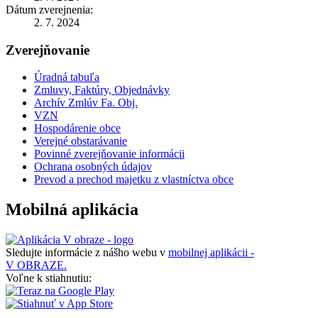
Dátum zverejnenia:
2. 7. 2024
Zverejňovanie
Úradná tabuľa
Zmluvy, Faktúry, Objednávky
Archív Zmlúv Fa. Obj.
VZN
Hospodárenie obce
Verejné obstarávanie
Povinné zverejňovanie informácii
Ochrana osobných údajov
Prevod a prechod majetku z vlastníctva obce
Mobilná aplikácia
Sledujte informácie z nášho webu v
mobilnej aplikácii -
V OBRAZE.
Voľne k stiahnutiu: