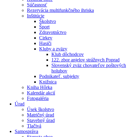
Súčasnosť
Rezervácia multifunkčného ihriska
Inštitúcie
Školstvo
Šport
Zdravotníctvo
Cirkev
Hasiči
Kluby a zväzy
Klub dôchodcov
122. zbor anjelov strážnych Poprad
Slovenský zväz chovateľov poštových
holubov
Podnikateľ. subjekty
Knižnica
Kniha Hôrka
Kalendár akcií
Fotogaléria
Úrad
Úsek školstvo
Matričný úrad
Stavebný úrad
Tlačivá
Samospráva
Starosta obce