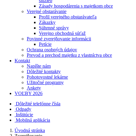
služieb
Zásady hospodárenia s majetkom obce
Verejné obstarávanie
Profil verejného obstarávateľa
Zákazky
Súhrnné správy
Verejno obchodná súťaž
Povinné zverejňovanie informácii
Petície
Ochrana osobných údajov
Prevod a prechod majetku z vlastníctva obce
Kontakt
Napíšte nám
Dôležité kontakty
Pohotovostné lekárne
Užitočné programy
Ankety
VOĽBY 2026
Dôležité telefónne čísla
Odpady
Inštitúcie
Mobilná aplikácia
Úvodná stránka
Zverejňovanie