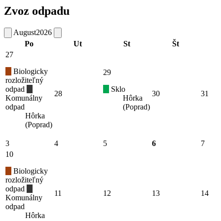
Zvoz odpadu
August
2026
Po
Ut
St
Št
27
Biologicky
29
rozložiteľný
odpad
Sklo
28
30
31
Komunálny
Hôrka
odpad
(Poprad)
Hôrka
(Poprad)
3
4
5
6
7
10
Biologicky
rozložiteľný
odpad
11
12
13
14
Komunálny
odpad
Hôrka