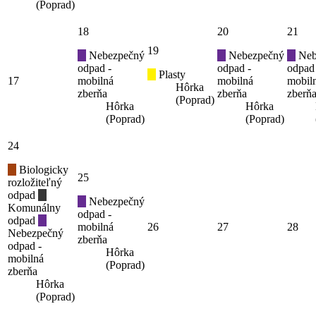
(Poprad)
18
20
21
19
Nebezpečný
Nebezpečný
Neb
odpad -
odpad -
odpad
Plasty
17
mobilná
mobilná
mobil
Hôrka
zberňa
zberňa
zberň
(Poprad)
Hôrka
Hôrka
(Poprad)
(Poprad)
24
Biologicky
25
rozložiteľný
odpad
Nebezpečný
Komunálny
odpad -
odpad
mobilná
26
27
28
Nebezpečný
zberňa
odpad -
Hôrka
mobilná
(Poprad)
zberňa
Hôrka
(Poprad)