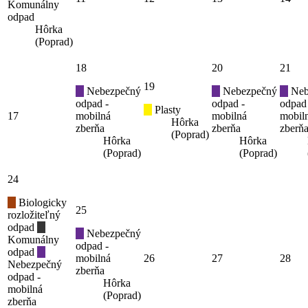
Komunálny
odpad
Hôrka
(Poprad)
18
20
21
19
Nebezpečný
Nebezpečný
Neb
odpad -
odpad -
odpad
Plasty
17
mobilná
mobilná
mobil
Hôrka
zberňa
zberňa
zberň
(Poprad)
Hôrka
Hôrka
(Poprad)
(Poprad)
24
Biologicky
25
rozložiteľný
odpad
Nebezpečný
Komunálny
odpad -
odpad
mobilná
26
27
28
Nebezpečný
zberňa
odpad -
Hôrka
mobilná
(Poprad)
zberňa