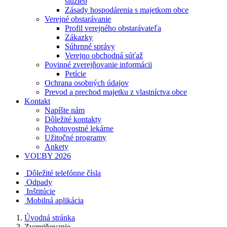
služieb
Zásady hospodárenia s majetkom obce
Verejné obstarávanie
Profil verejného obstarávateľa
Zákazky
Súhrnné správy
Verejno obchodná súťaž
Povinné zverejňovanie informácii
Petície
Ochrana osobných údajov
Prevod a prechod majetku z vlastníctva obce
Kontakt
Napíšte nám
Dôležité kontakty
Pohotovostné lekárne
Užitočné programy
Ankety
VOĽBY 2026
Dôležité telefónne čísla
Odpady
Inštitúcie
Mobilná aplikácia
Úvodná stránka
Zverejňovanie