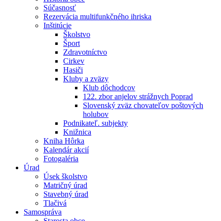
Súčasnosť
Rezervácia multifunkčného ihriska
Inštitúcie
Školstvo
Šport
Zdravotníctvo
Cirkev
Hasiči
Kluby a zväzy
Klub dôchodcov
122. zbor anjelov strážnych Poprad
Slovenský zväz chovateľov poštových
holubov
Podnikateľ. subjekty
Knižnica
Kniha Hôrka
Kalendár akcií
Fotogaléria
Úrad
Úsek školstvo
Matričný úrad
Stavebný úrad
Tlačivá
Samospráva
Starosta obce