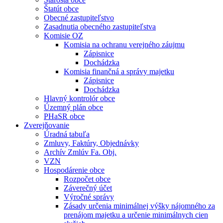
Štatút obce
Obecné zastupiteľstvo
Zasadnutia obecného zastupiteľstva
Komisie OZ
Komisia na ochranu verejného záujmu
Zápisnice
Dochádzka
Komisia finančná a správy majetku
Zápisnice
Dochádzka
Hlavný kontrolór obce
Územný plán obce
PHaSR obce
Zverejňovanie
Úradná tabuľa
Zmluvy, Faktúry, Objednávky
Archív Zmlúv Fa. Obj.
VZN
Hospodárenie obce
Rozpočet obce
Záverečný účet
Výročné správy
Zásady určenia minimálnej výšky nájomného za
prenájom majetku a určenie minimálnych cien