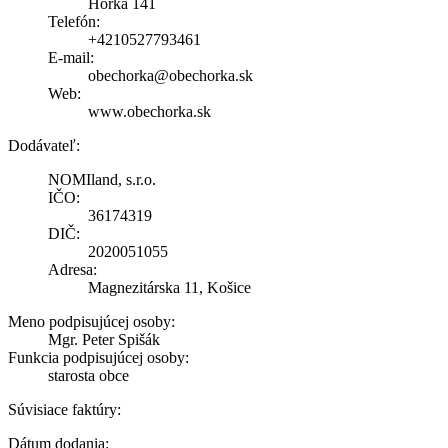
Hôrka 141
Telefón:
+4210527793461
E-mail:
obechorka@obechorka.sk
Web:
www.obechorka.sk
Dodávateľ:
NOMIland, s.r.o.
IČO:
36174319
DIČ:
2020051055
Adresa:
Magnezitárska 11, Košice
Meno podpisujúcej osoby:
Mgr. Peter Spišák
Funkcia podpisujúcej osoby:
starosta obce
Súvisiace faktúry:
Dátum dodania: