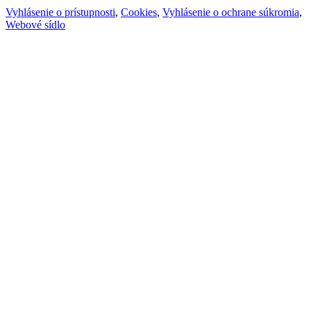
Vyhlásenie o prístupnosti
,
Cookies
,
Vyhlásenie o ochrane súkromia
,
Webové sídlo