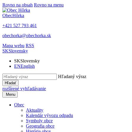
Rovno na obsah
Rovno na menu
Obec
Hôrka
+421 527 793 461
obechorka@obechorka.sk
Mapa webu
RSS
SK
Slovensky
SK
Slovensky
EN
English
Hľadaný výraz
Hľadať
rozšírené vyhľadávanie
Menu
Obec
Aktuality
Kalendár vývozu odpadu
Symboly obce
Geografia obce
História obce