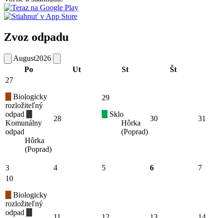
Zvoz odpadu
August
2026
Po
Ut
St
Št
27
Biologicky
29
rozložiteľný
odpad
Sklo
28
30
31
Komunálny
Hôrka
odpad
(Poprad)
Hôrka
(Poprad)
3
4
5
6
7
10
Biologicky
rozložiteľný
odpad
11
12
13
14