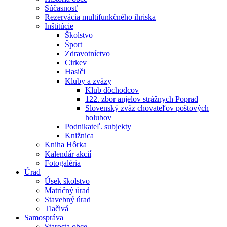
Súčasnosť
Rezervácia multifunkčného ihriska
Inštitúcie
Školstvo
Šport
Zdravotníctvo
Cirkev
Hasiči
Kluby a zväzy
Klub dôchodcov
122. zbor anjelov strážnych Poprad
Slovenský zväz chovateľov poštových
holubov
Podnikateľ. subjekty
Knižnica
Kniha Hôrka
Kalendár akcií
Fotogaléria
Úrad
Úsek školstvo
Matričný úrad
Stavebný úrad
Tlačivá
Samospráva
Starosta obce