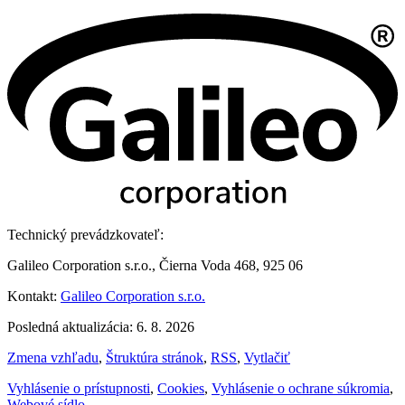
Technický prevádzkovateľ:
Galileo Corporation s.r.o., Čierna Voda 468, 925 06
Kontakt:
Galileo Corporation s.r.o.
Posledná aktualizácia: 6. 8. 2026
Zmena vzhľadu
,
Štruktúra stránok
,
RSS
,
Vytlačiť
Vyhlásenie o prístupnosti
,
Cookies
,
Vyhlásenie o ochrane súkromia
,
Webové sídlo