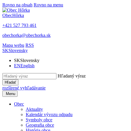
Rovno na obsah
Rovno na menu
Obec
Hôrka
+421 527 793 461
obechorka@obechorka.sk
Mapa webu
RSS
SK
Slovensky
SK
Slovensky
EN
English
Hľadaný výraz
Hľadať
rozšírené vyhľadávanie
Menu
Obec
Aktuality
Kalendár vývozu odpadu
Symboly obce
Geografia obce
História obce