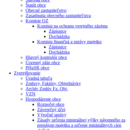
Štatút obce
Obecné zastupiteľstvo
Zasadnutia obecného zastupiteľstva
Komisie OZ
Komisia na ochranu verejného záujmu
Zápisnice
Dochádzka
Komisia finančná a správy majetku
Zápisnice
Dochádzka
Hlavný kontrolór obce
Územný plán obce
PHaSR obce
Zverejňovanie
Úradná tabuľa
Zmluvy, Faktúry, Objednávky
Archív Zmlúv Fa. Obj.
VZN
Hospodárenie obce
Rozpočet obce
Záverečný účet
Výročné správy
Zásady určenia minimálnej výšky nájomného za
prenájom majetku a určenie minimálnych cien