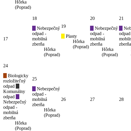
Hôrka
(Poprad)
18
20
21
19
Nebezpečný
Nebezpečný
Neb
odpad -
odpad -
odpad
Plasty
17
mobilná
mobilná
mobil
Hôrka
zberňa
zberňa
zberň
(Poprad)
Hôrka
Hôrka
(Poprad)
(Poprad)
24
Biologicky
25
rozložiteľný
odpad
Nebezpečný
Komunálny
odpad -
odpad
mobilná
26
27
28
Nebezpečný
zberňa
odpad -
Hôrka
mobilná
(Poprad)
zberňa
Hôrka
(Poprad)