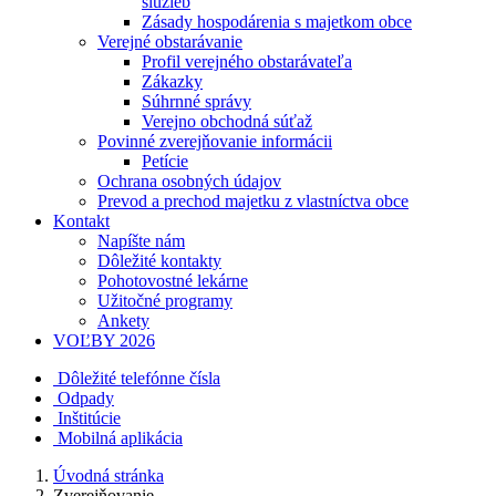
služieb
Zásady hospodárenia s majetkom obce
Verejné obstarávanie
Profil verejného obstarávateľa
Zákazky
Súhrnné správy
Verejno obchodná súťaž
Povinné zverejňovanie informácii
Petície
Ochrana osobných údajov
Prevod a prechod majetku z vlastníctva obce
Kontakt
Napíšte nám
Dôležité kontakty
Pohotovostné lekárne
Užitočné programy
Ankety
VOĽBY 2026
Dôležité telefónne čísla
Odpady
Inštitúcie
Mobilná aplikácia
Úvodná stránka
Zverejňovanie