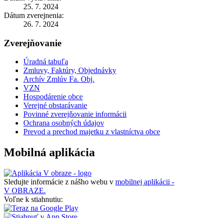
25. 7. 2024
Dátum zverejnenia:
26. 7. 2024
Zverejňovanie
Úradná tabuľa
Zmluvy, Faktúry, Objednávky
Archív Zmlúv Fa. Obj.
VZN
Hospodárenie obce
Verejné obstarávanie
Povinné zverejňovanie informácii
Ochrana osobných údajov
Prevod a prechod majetku z vlastníctva obce
Mobilná aplikácia
Sledujte informácie z nášho webu v
mobilnej aplikácii -
V OBRAZE.
Voľne k stiahnutiu: