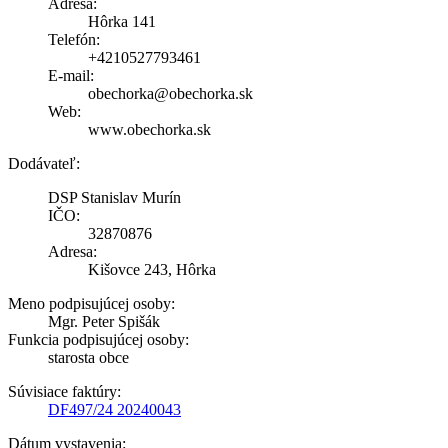
Adresa:
Hôrka 141
Telefón:
+4210527793461
E-mail:
obechorka@obechorka.sk
Web:
www.obechorka.sk
Dodávateľ:
DSP Stanislav Murín
IČO:
32870876
Adresa:
Kišovce 243, Hôrka
Meno podpisujúcej osoby:
Mgr. Peter Spišák
Funkcia podpisujúcej osoby:
starosta obce
Súvisiace faktúry:
DF497/24 20240043
Dátum vystavenia: