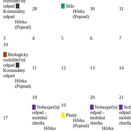
rozložiteľný
odpad
Sklo
28
30
31
Komunálny
Hôrka
odpad
(Poprad)
Hôrka
(Poprad)
3
4
5
6
7
10
Biologicky
rozložiteľný
odpad
11
12
13
14
Komunálny
odpad
Hôrka
(Poprad)
18
20
21
19
Nebezpečný
Nebezpečný
Neb
odpad -
odpad -
odpad
Plasty
17
mobilná
mobilná
mobil
Hôrka
zberňa
zberňa
zberň
(Poprad)
Hôrka
Hôrka