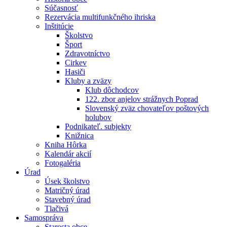
Súčasnosť
Rezervácia multifunkčného ihriska
Inštitúcie
Školstvo
Šport
Zdravotníctvo
Cirkev
Hasiči
Kluby a zväzy
Klub dôchodcov
122. zbor anjelov strážnych Poprad
Slovenský zväz chovateľov poštových
holubov
Podnikateľ. subjekty
Knižnica
Kniha Hôrka
Kalendár akcií
Fotogaléria
Úrad
Úsek školstvo
Matričný úrad
Stavebný úrad
Tlačivá
Samospráva
Starosta obce