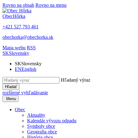
Rovno na obsah
Rovno na menu
Obec
Hôrka
+421 527 793 461
obechorka@obechorka.sk
Mapa webu
RSS
SK
Slovensky
SK
Slovensky
EN
English
Hľadaný výraz
Hľadať
rozšírené vyhľadávanie
Menu
Obec
Aktuality
Kalendár vývozu odpadu
Symboly obce
Geografia obce
História obce