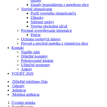
služieb
Zásady hospodárenia s majetkom obce
Verejné obstarávanie
Profil verejného obstarávateľa
Zákazky
Súhrnné správy
Verejno obchodná súťaž
Povinné zverejňovanie informácii
Petície
Ochrana osobných údajov
Prevod a prechod majetku z vlastníctva obce
Kontakt
Napíšte nám
Dôležité kontakty
Pohotovostné lekárne
Užitočné programy
Ankety
VOĽBY 2026
Dôležité telefónne čísla
Odpady
Inštitúcie
Mobilná aplikácia
Úvodná stránka
Zverejňovanie