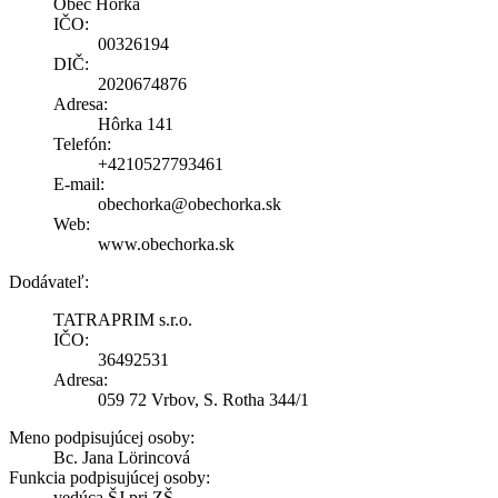
Obec Hôrka
IČO:
00326194
DIČ:
2020674876
Adresa:
Hôrka 141
Telefón:
+4210527793461
E-mail:
obechorka@obechorka.sk
Web:
www.obechorka.sk
Dodávateľ:
TATRAPRIM s.r.o.
IČO:
36492531
Adresa:
059 72 Vrbov, S. Rotha 344/1
Meno podpisujúcej osoby:
Bc. Jana Lörincová
Funkcia podpisujúcej osoby:
vedúca ŠJ pri ZŠ