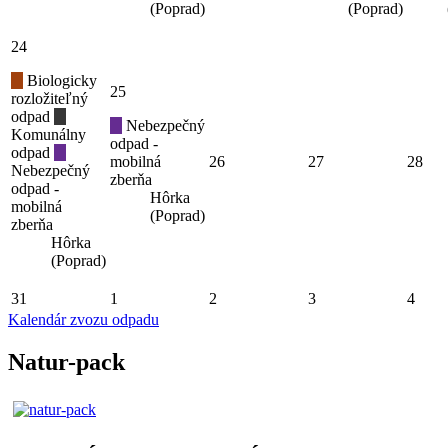
(Poprad)
(Poprad)
24
Biologicky
25
rozložiteľný
odpad
Nebezpečný
Komunálny
odpad -
odpad
mobilná
26
27
28
Nebezpečný
zberňa
odpad -
Hôrka
mobilná
(Poprad)
zberňa
Hôrka
(Poprad)
31
1
2
3
4
Kalendár zvozu odpadu
Natur-pack