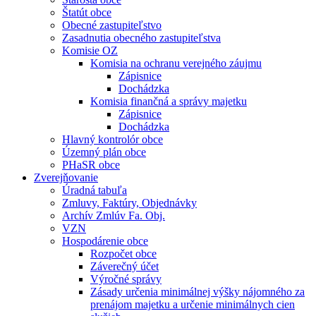
Štatút obce
Obecné zastupiteľstvo
Zasadnutia obecného zastupiteľstva
Komisie OZ
Komisia na ochranu verejného záujmu
Zápisnice
Dochádzka
Komisia finančná a správy majetku
Zápisnice
Dochádzka
Hlavný kontrolór obce
Územný plán obce
PHaSR obce
Zverejňovanie
Úradná tabuľa
Zmluvy, Faktúry, Objednávky
Archív Zmlúv Fa. Obj.
VZN
Hospodárenie obce
Rozpočet obce
Záverečný účet
Výročné správy
Zásady určenia minimálnej výšky nájomného za
prenájom majetku a určenie minimálnych cien