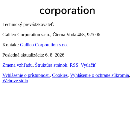
Technický prevádzkovateľ:
Galileo Corporation s.r.o., Čierna Voda 468, 925 06
Kontakt:
Galileo Corporation s.r.o.
Posledná aktualizácia: 6. 8. 2026
Zmena vzhľadu
,
Štruktúra stránok
,
RSS
,
Vytlačiť
Vyhlásenie o prístupnosti
,
Cookies
,
Vyhlásenie o ochrane súkromia
,
Webové sídlo