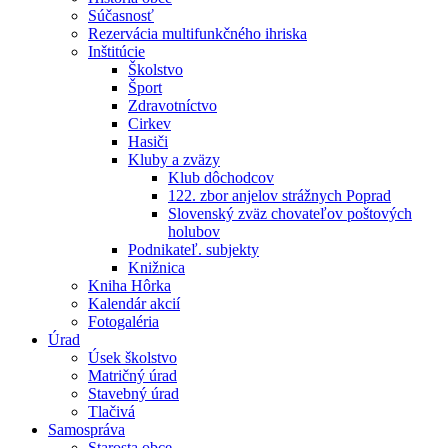
Súčasnosť
Rezervácia multifunkčného ihriska
Inštitúcie
Školstvo
Šport
Zdravotníctvo
Cirkev
Hasiči
Kluby a zväzy
Klub dôchodcov
122. zbor anjelov strážnych Poprad
Slovenský zväz chovateľov poštových
holubov
Podnikateľ. subjekty
Knižnica
Kniha Hôrka
Kalendár akcií
Fotogaléria
Úrad
Úsek školstvo
Matričný úrad
Stavebný úrad
Tlačivá
Samospráva
Starosta obce