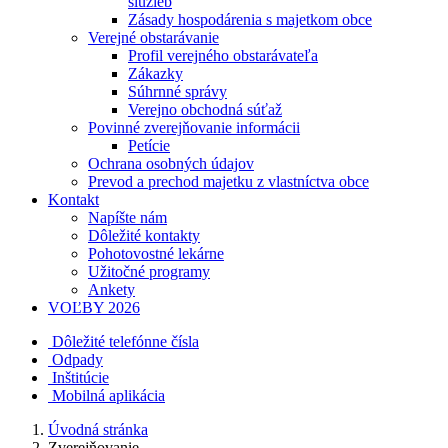
služieb
Zásady hospodárenia s majetkom obce
Verejné obstarávanie
Profil verejného obstarávateľa
Zákazky
Súhrnné správy
Verejno obchodná súťaž
Povinné zverejňovanie informácii
Petície
Ochrana osobných údajov
Prevod a prechod majetku z vlastníctva obce
Kontakt
Napíšte nám
Dôležité kontakty
Pohotovostné lekárne
Užitočné programy
Ankety
VOĽBY 2026
Dôležité telefónne čísla
Odpady
Inštitúcie
Mobilná aplikácia
Úvodná stránka
Zverejňovanie