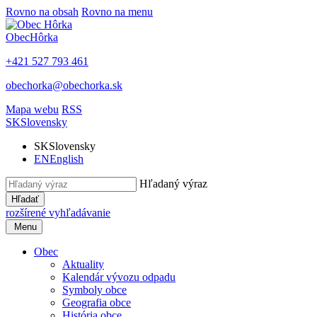
Rovno na obsah
Rovno na menu
Obec
Hôrka
+421 527 793 461
obechorka@obechorka.sk
Mapa webu
RSS
SK
Slovensky
SK
Slovensky
EN
English
Hľadaný výraz
Hľadať
rozšírené vyhľadávanie
Menu
Obec
Aktuality
Kalendár vývozu odpadu
Symboly obce
Geografia obce
História obce