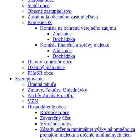
Štatút obce
Obecné zastupiteľstvo
Zasadnutia obecného zastupiteľstva
Komisie OZ
Komisia na ochranu verejného záujmu
Zápisnice
Dochádzka
Komisia finančná a správy majetku
Zápisnice
Dochádzka
Hlavný kontrolór obce
Územný plán obce
PHaSR obce
Zverejňovanie
Úradná tabuľa
Zmluvy, Faktúry, Objednávky
Archív Zmlúv Fa. Obj.
VZN
Hospodárenie obce
Rozpočet obce
Záverečný účet
Výročné správy
Zásady určenia minimálnej výšky nájomného za
prenájom majetku a určenie minimálnych cien