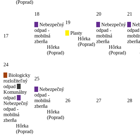
(Poprad)
18
20
21
19
Nebezpečný
Nebezpečný
Neb
odpad -
odpad -
odpad
Plasty
17
mobilná
mobilná
mobil
Hôrka
zberňa
zberňa
zberň
(Poprad)
Hôrka
Hôrka
(Poprad)
(Poprad)
24
Biologicky
25
rozložiteľný
odpad
Nebezpečný
Komunálny
odpad -
odpad
mobilná
26
27
28
Nebezpečný
zberňa
odpad -
Hôrka
mobilná
(Poprad)
zberňa
Hôrka
(Poprad)