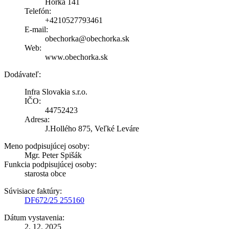
Hôrka 141
Telefón:
+4210527793461
E-mail:
obechorka@obechorka.sk
Web:
www.obechorka.sk
Dodávateľ:
Infra Slovakia s.r.o.
IČO:
44752423
Adresa:
J.Hollého 875, Veľké Leváre
Meno podpisujúcej osoby:
Mgr. Peter Spišák
Funkcia podpisujúcej osoby:
starosta obce
Súvisiace faktúry:
DF672/25 255160
Dátum vystavenia:
2. 12. 2025