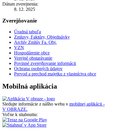
Dátum zverejnenia:
8. 12. 2025
Zverejňovanie
Úradná tabuľa
Zmluvy, Faktúry, Objednávky
Archív Zmlúv Fa. Obj.
VZN
Hospodárenie obce
Verejné obstarávanie
Povinné zverejňovanie informácii
Ochrana osobných údajov
Prevod a prechod majetku z vlastníctva obce
Mobilná aplikácia
Sledujte informácie z nášho webu v
mobilnej aplikácii -
V OBRAZE.
Voľne k stiahnutiu: