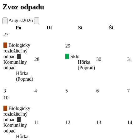
Zvoz odpadu
August
2026
Po
Ut
St
Št
27
Biologicky
29
rozložiteľný
odpad
Sklo
28
30
31
Komunálny
Hôrka
odpad
(Poprad)
Hôrka
(Poprad)
3
4
5
6
7
10
Biologicky
rozložiteľný
odpad
11
12
13
14
Komunálny
odpad
Hôrka