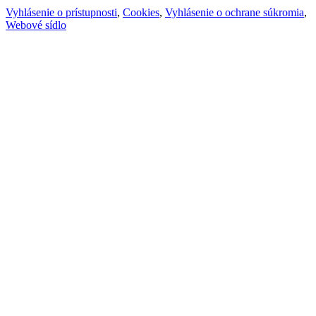
Vyhlásenie o prístupnosti
,
Cookies
,
Vyhlásenie o ochrane súkromia
,
Webové sídlo