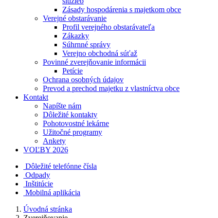
služieb
Zásady hospodárenia s majetkom obce
Verejné obstarávanie
Profil verejného obstarávateľa
Zákazky
Súhrnné správy
Verejno obchodná súťaž
Povinné zverejňovanie informácii
Petície
Ochrana osobných údajov
Prevod a prechod majetku z vlastníctva obce
Kontakt
Napíšte nám
Dôležité kontakty
Pohotovostné lekárne
Užitočné programy
Ankety
VOĽBY 2026
Dôležité telefónne čísla
Odpady
Inštitúcie
Mobilná aplikácia
Úvodná stránka
Zverejňovanie