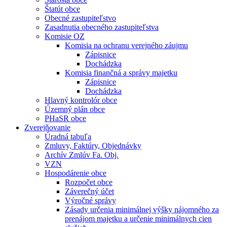
Štatút obce
Obecné zastupiteľstvo
Zasadnutia obecného zastupiteľstva
Komisie OZ
Komisia na ochranu verejného záujmu
Zápisnice
Dochádzka
Komisia finančná a správy majetku
Zápisnice
Dochádzka
Hlavný kontrolór obce
Územný plán obce
PHaSR obce
Zverejňovanie
Úradná tabuľa
Zmluvy, Faktúry, Objednávky
Archív Zmlúv Fa. Obj.
VZN
Hospodárenie obce
Rozpočet obce
Záverečný účet
Výročné správy
Zásady určenia minimálnej výšky nájomného za
prenájom majetku a určenie minimálnych cien