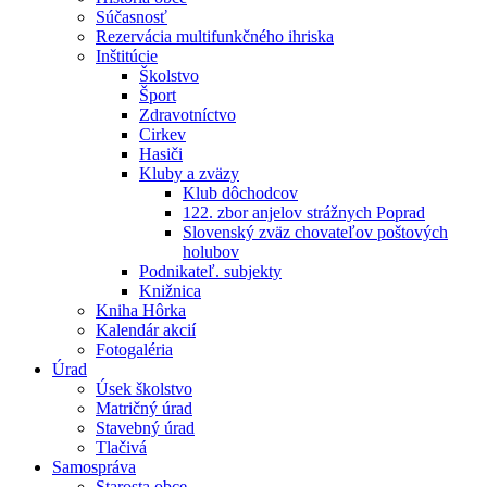
Súčasnosť
Rezervácia multifunkčného ihriska
Inštitúcie
Školstvo
Šport
Zdravotníctvo
Cirkev
Hasiči
Kluby a zväzy
Klub dôchodcov
122. zbor anjelov strážnych Poprad
Slovenský zväz chovateľov poštových
holubov
Podnikateľ. subjekty
Knižnica
Kniha Hôrka
Kalendár akcií
Fotogaléria
Úrad
Úsek školstvo
Matričný úrad
Stavebný úrad
Tlačivá
Samospráva
Starosta obce