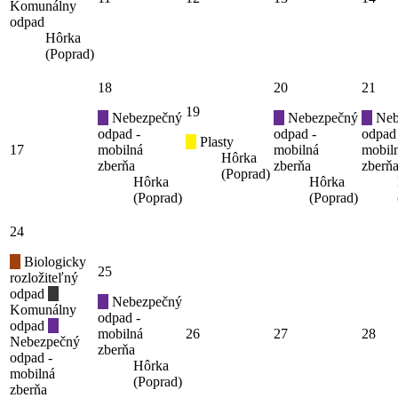
Komunálny
odpad
Hôrka
(Poprad)
18
20
21
19
Nebezpečný
Nebezpečný
Neb
odpad -
odpad -
odpad
Plasty
17
mobilná
mobilná
mobil
Hôrka
zberňa
zberňa
zberň
(Poprad)
Hôrka
Hôrka
(Poprad)
(Poprad)
24
Biologicky
25
rozložiteľný
odpad
Nebezpečný
Komunálny
odpad -
odpad
mobilná
26
27
28
Nebezpečný
zberňa
odpad -
Hôrka
mobilná
(Poprad)
zberňa