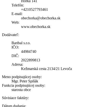
Hôrka 141
Telefón:
+4210527793461
E-mail:
obechorka@obechorka.sk
Web:
www.obechorka.sk
Dodávateľ:
Baribal s.r.o.
IČO:
44984740
DIČ:
2022899813
Adresa:
Kežmarská cesta 2134/21 Levoča
Meno podpisujúcej osoby:
Mgr. Peter Spišák
Funkcia podpisujúcej osoby:
starosta obce
Súvisiace faktúry:
Dátum dodania: