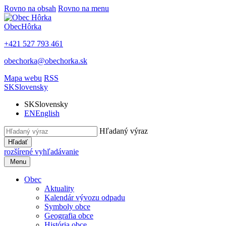
Rovno na obsah
Rovno na menu
Obec
Hôrka
+421 527 793 461
obechorka@obechorka.sk
Mapa webu
RSS
SK
Slovensky
SK
Slovensky
EN
English
Hľadaný výraz
Hľadať
rozšírené vyhľadávanie
Menu
Obec
Aktuality
Kalendár vývozu odpadu
Symboly obce
Geografia obce
História obce