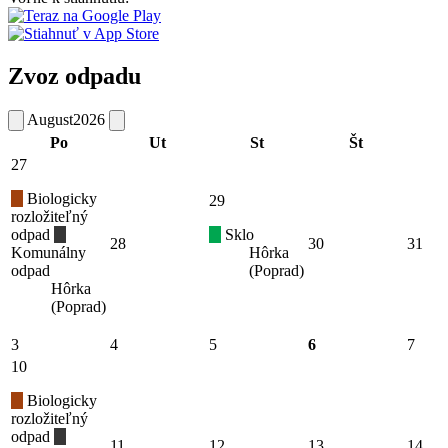
Zvoz odpadu
August
2026
Po
Ut
St
Št
27
Biologicky
29
rozložiteľný
odpad
Sklo
28
30
31
Komunálny
Hôrka
odpad
(Poprad)
Hôrka
(Poprad)
3
4
5
6
7
10
Biologicky
rozložiteľný
odpad
11
12
13
14