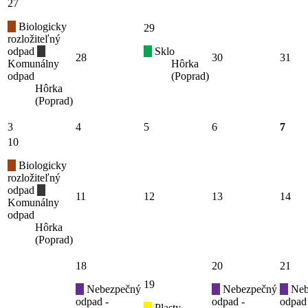
27
Biologicky
29
rozložiteľný
odpad
Sklo
28
30
31
Komunálny
Hôrka
odpad
(Poprad)
Hôrka
(Poprad)
3
4
5
6
7
10
Biologicky
rozložiteľný
odpad
11
12
13
14
Komunálny
odpad
Hôrka
(Poprad)
18
20
21
19
Nebezpečný
Nebezpečný
Neb
odpad -
odpad -
odpad
Plasty