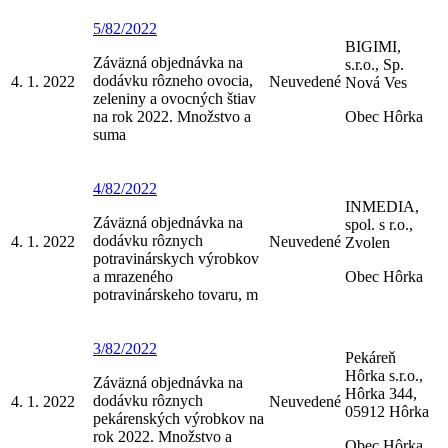
5/82/2022
BIGIMI,
Záväzná objednávka na
s.r.o., Sp.
dodávku rôzneho ovocia,
4. 1. 2022
Neuvedené
Nová Ves
zeleniny a ovocných štiav
na rok 2022. Množstvo a
Obec Hôrka
suma
4/82/2022
INMEDIA,
Záväzná objednávka na
spol. s r.o.,
dodávku rôznych
4. 1. 2022
Neuvedené
Zvolen
potravinárskych výrobkov
a mrazeného
Obec Hôrka
potravinárskeho tovaru, m
3/82/2022
Pekáreň
Hôrka s.r.o.,
Záväzná objednávka na
Hôrka 344,
dodávku rôznych
4. 1. 2022
Neuvedené
05912 Hôrka
pekárenských výrobkov na
rok 2022. Množstvo a
Obec Hôrka