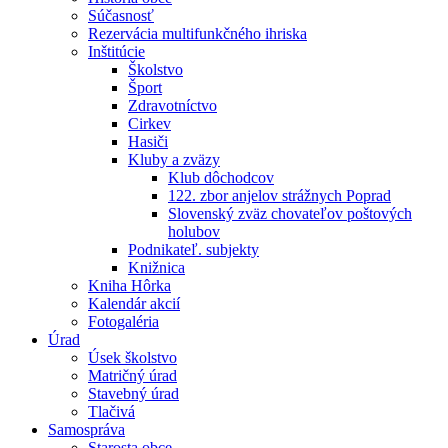
Súčasnosť
Rezervácia multifunkčného ihriska
Inštitúcie
Školstvo
Šport
Zdravotníctvo
Cirkev
Hasiči
Kluby a zväzy
Klub dôchodcov
122. zbor anjelov strážnych Poprad
Slovenský zväz chovateľov poštových
holubov
Podnikateľ. subjekty
Knižnica
Kniha Hôrka
Kalendár akcií
Fotogaléria
Úrad
Úsek školstvo
Matričný úrad
Stavebný úrad
Tlačivá
Samospráva
Starosta obce