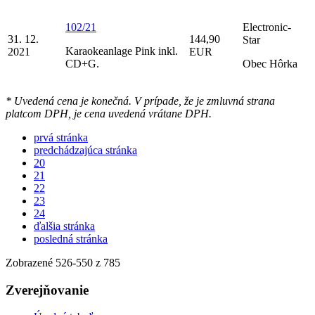
102/21
Electronic-
31. 12.
144,90
Star
Karaokeanlage Pink inkl.
2021
EUR
CD+G.
Obec Hôrka
* Uvedená cena je konečná. V prípade, že je zmluvná strana
platcom DPH, je cena uvedená vrátane DPH.
prvá stránka
predchádzajúca stránka
20
21
22
23
24
ďalšia stránka
posledná stránka
Zobrazené
526
-
550
z 785
Zverejňovanie