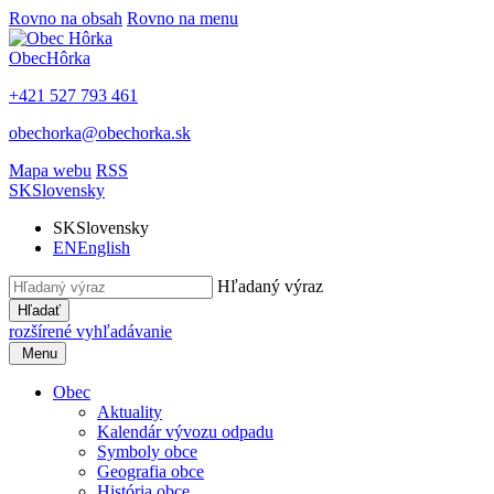
Rovno na obsah
Rovno na menu
Obec
Hôrka
+421 527 793 461
obechorka@obechorka.sk
Mapa webu
RSS
SK
Slovensky
SK
Slovensky
EN
English
Hľadaný výraz
Hľadať
rozšírené vyhľadávanie
Menu
Obec
Aktuality
Kalendár vývozu odpadu
Symboly obce
Geografia obce
História obce