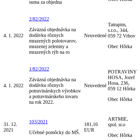
suma za objedna
2/82/2022
Tatrapim,
Záväzná objednávka na
s.r.o., 344,
dodávku rôznych
4. 1. 2022
Neuvedené
059 72 Vrbov
mrazených polotovarov,
mrazenej zeleniny a
Obec Hôrka
mrazených rýb na ro
1/82/2022
POTRAVINY
HOSA, Jozef
Záväzná objednávka na
Hosa, 236,
dodávku rôznych
4. 1. 2022
Neuvedené
059 12 Hôrka
potravinárskych výrobkov
a potravinárskeho tovaru
Obec Hôrka
na rok 2022.
ARTMIE,
103/2021
31. 12.
181,16
spol. sr.o
2021
EUR
Učebné pomôcky do MŠ.
Obec Hôrka