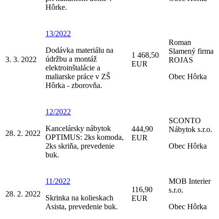
Hôrke.
13/2022
Roman
Dodávka materiálu na
Slamený firma
1 468,50
údržbu a montáž
3. 3. 2022
ROJAS
EUR
elektroinštalácie a
maliarske práce v ZŠ
Obec Hôrka
Hôrka - zborovňa.
12/2022
SCONTO
Kancelársky nábytok
444,90
Nábytok s.r.o.
28. 2. 2022
OPTIMUS: 2ks komoda,
EUR
2ks skriňa, prevedenie
Obec Hôrka
buk.
11/2022
MOB Interier
116,90
s.r.o.
28. 2. 2022
Skrinka na kolieskach
EUR
Asista, prevedenie buk.
Obec Hôrka