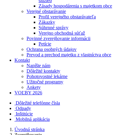
služieb
Zásady hospodárenia s majetkom obce
Verejné obstarávanie
Profil verejného obstarávateľa
Zákazky
Súhrnné správy
Verejno obchodná súťaž
Povinné zverejňovanie informácii
Petície
Ochrana osobných údajov
Prevod a prechod majetku z vlastníctva obce
Kontakt
Napíšte nám
Dôležité kontakty
Pohotovostné lekárne
Užitočné programy
Ankety
VOĽBY 2026
Dôležité telefónne čísla
Odpady
Inštitúcie
Mobilná aplikácia
Úvodná stránka
Zverejňovanie