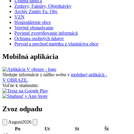
Úradná tabuľa
Zmluvy, Faktúry, Objednávky
Archív Zmlúv Fa. Obj.
VZN
Hospodárenie obce
Verejné obstarávanie
Povinné zverejňovanie informácii
Ochrana osobných údajov
Prevod a prechod majetku z vlastníctva obce
Mobilná aplikácia
Sledujte informácie z nášho webu v
mobilnej aplikácii -
V OBRAZE.
Voľne k stiahnutiu:
Zvoz odpadu
August
2026
Po
Ut
St
Št