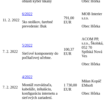
oblasti kyber šikany
Obec Hôrka
6/2022
MOB Interier
791,00
s.r.o.
11. 2. 2022
5ks stolíkov, farebné
EUR
prevedenie: Buk
Obec Hôrka
ACOM PP,
s.r.o., Školská,
5/2022
052 70
100,37
7. 2. 2022
Spišská Nová
Sieťové komponenty do
EUR
Ves
počítačovej učebne.
Obec Hôrka
4/2022
Milan Kopáč
Montáž rozvádzača,
1 730,00
EMsoft
7. 2. 2022
kabeláže, inštaláciu,
EUR
konfiguráciu internetu a
Obec Hôrka
sieťových zariadení.