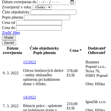
Dátum zverejnenia do
Zverejnený v roku
Číslo objednávky
Popis plnenia
Cena od
Cena do
Zrušiť filter
Zavrieť
Dátum
Číslo objednávky
Dodávateľ
Cena *
zverejnenia
Popis plnenia
Odberateľ
15/2022
Brantner
Poprad s.r.o.,
Odvoz betónových dielov
378,68
Nova 76,
9. 3. 2022
- sutiny zbúraného
EUR
05801 Poprad
oplotenia pri kultúrnom
dome v Hôrke.
Obec Hôrka
14/2022
Ignačák s.r.o.
210,00
Búracie práce - oplotenie
7. 3. 2022
EUR
pri kultúrnom dome v
Obec Hôrka