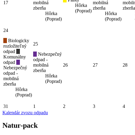
17
mobilná
mobilná
mobil
Hôrka
zberňa
zberňa
zberň
(Poprad)
Hôrka
Hôrka
(Poprad)
(Poprad)
24
Biologicky
25
rozložiteľný
odpad
Nebezpečný
Komunálny
odpad -
odpad
mobilná
26
27
28
Nebezpečný
zberňa
odpad -
Hôrka
mobilná
(Poprad)
zberňa
Hôrka
(Poprad)
31
1
2
3
4
Kalendár zvozu odpadu
Natur-pack