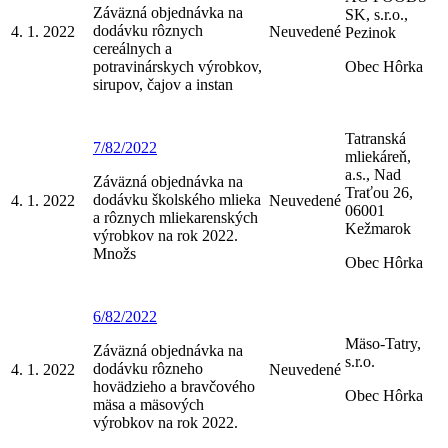
Záväzná objednávka na
SK, s.r.o.,
dodávku rôznych
4. 1. 2022
Neuvedené
Pezinok
cereálnych a
potravinárskych výrobkov,
Obec Hôrka
sirupov, čajov a instan
Tatranská
7/82/2022
mliekáreň,
a.s., Nad
Záväzná objednávka na
Traťou 26,
dodávku školského mlieka
4. 1. 2022
Neuvedené
06001
a rôznych mliekarenských
Kežmarok
výrobkov na rok 2022.
Množs
Obec Hôrka
6/82/2022
Mäso-Tatry,
Záväzná objednávka na
s.r.o.
dodávku rôzneho
4. 1. 2022
Neuvedené
hovädzieho a bravčového
Obec Hôrka
mäsa a mäsových
výrobkov na rok 2022.