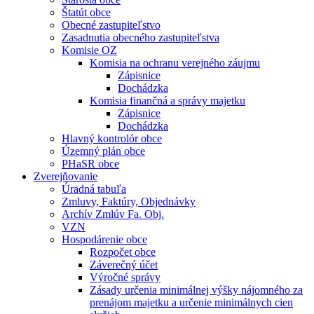
Štatút obce
Obecné zastupiteľstvo
Zasadnutia obecného zastupiteľstva
Komisie OZ
Komisia na ochranu verejného záujmu
Zápisnice
Dochádzka
Komisia finančná a správy majetku
Zápisnice
Dochádzka
Hlavný kontrolór obce
Územný plán obce
PHaSR obce
Zverejňovanie
Úradná tabuľa
Zmluvy, Faktúry, Objednávky
Archív Zmlúv Fa. Obj.
VZN
Hospodárenie obce
Rozpočet obce
Záverečný účet
Výročné správy
Zásady určenia minimálnej výšky nájomného za
prenájom majetku a určenie minimálnych cien