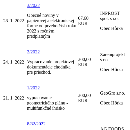
3/2022
INPROST
Obecné noviny v
67,60
spol. s r.o.
papierovej a elektronickej
28. 1. 2022
EUR
forme od prvého čísla roku
Obec Hôrka
2022 s ročným
predplatným
2/2022
Zaremprojekt
300,00
s.r.o.
Vypracovanie projektovej
24. 1. 2022
EUR
dokumentácie chodníka
Obec Hôrka
pre priechod.
1/2022
GeoGro s.r.o.
300,00
vypracovanie
21. 1. 2022
EUR
geometrického plánu -
Obec Hôrka
multifunkčné ihrisko
8/82/2022
AG FOODS