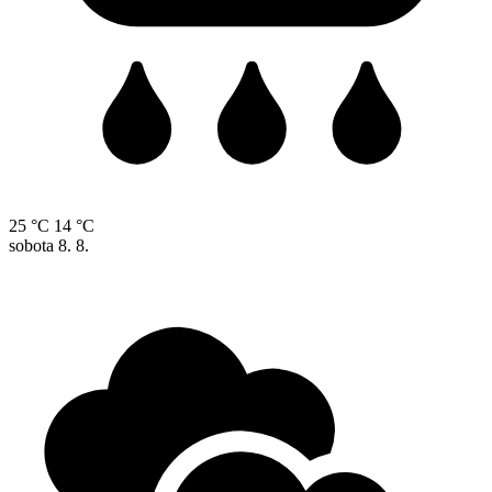
25 °C
14 °C
sobota
8. 8.