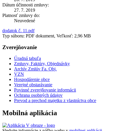
Dátum účinnosti zmluvy:
27. 7. 2019
Platnosť zmluvy do:
Neuvedené
dodatok č. 11.pdf
Typ súboru: PDF dokument, Veľkosť: 2,96 MB
Zverejňovanie
Úradná tabuľa
Zmluvy, Faktúry, Objednávky
Archív Zmlúv Fa. Obj.
VZN
Hospodárenie obce
Verejné obstarávanie
Povinné zverejňovanie informácii
Ochrana osobných údajov
Prevod a prechod majetku z vlastníctva obce
Mobilná aplikácia
Sledujte informácie z nášho webu v
mobilnej aplikácii -