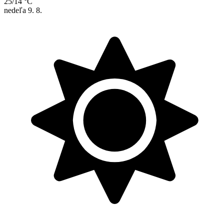
25/14 °C
nedeľa
9. 8.