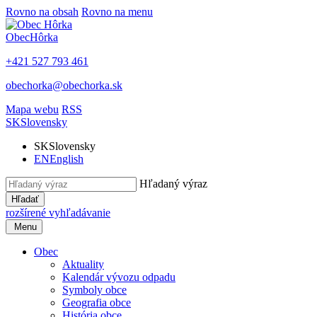
Rovno na obsah
Rovno na menu
Obec
Hôrka
+421 527 793 461
obechorka@obechorka.sk
Mapa webu
RSS
SK
Slovensky
SK
Slovensky
EN
English
Hľadaný výraz
Hľadať
rozšírené vyhľadávanie
Menu
Obec
Aktuality
Kalendár vývozu odpadu
Symboly obce
Geografia obce
História obce