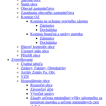
Štatút obce
Obecné zastupiteľstvo
Zasadnutia obecného zastupiteľstva
Komisie OZ
Komisia na ochranu verejného záujmu
Zápisnice
Dochádzka
Komisia finančná a správy majetku
Zápisnice
Dochádzka
Hlavný kontrolór obce
Územný plán obce
PHaSR obce
Zverejňovanie
Úradná tabuľa
Zmluvy, Faktúry, Objednávky
Archív Zmlúv Fa. Obj.
VZN
Hospodárenie obce
Rozpočet obce
Záverečný účet
Výročné správy
Zásady určenia minimálnej výšky nájomného za
prenájom majetku a určenie minimálnych cien