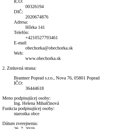
IČO:
00326194
DIČ:
2020674876
Adresa:
Hôrka 141
Telefón:
+4210527793461
E-mail:
obechorka@obechorka.sk
Web:
www.obechorka.sk
2. Zmluvná strana:
Brantner Poprad s.r.o., Nova 76, 05801 Poprad
IČO:
36444618
Meno podpisujúcej osoby:
Ing. Helena Mihalčinová
Funkcia podpisujúcej osoby:
starostka obce
Dátum zverejnenia:
26. 7. 2019