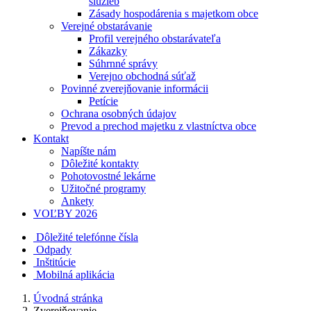
služieb
Zásady hospodárenia s majetkom obce
Verejné obstarávanie
Profil verejného obstarávateľa
Zákazky
Súhrnné správy
Verejno obchodná súťaž
Povinné zverejňovanie informácii
Petície
Ochrana osobných údajov
Prevod a prechod majetku z vlastníctva obce
Kontakt
Napíšte nám
Dôležité kontakty
Pohotovostné lekárne
Užitočné programy
Ankety
VOĽBY 2026
Dôležité telefónne čísla
Odpady
Inštitúcie
Mobilná aplikácia
Úvodná stránka
Zverejňovanie