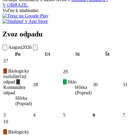
V OBRAZE.
Voľne k stiahnutiu:
Zvoz odpadu
August
2026
Po
Ut
St
Št
27
Biologicky
29
rozložiteľný
odpad
Sklo
28
30
31
Komunálny
Hôrka
odpad
(Poprad)
Hôrka
(Poprad)
3
4
5
6
7
10
Biologicky