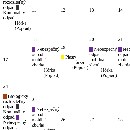
rozložiteľný
odpad
11
12
13
14
Komunálny
odpad
Hôrka
(Poprad)
18
20
21
19
Nebezpečný
Nebezpečný
Neb
odpad -
odpad -
odpad
Plasty
17
mobilná
mobilná
mobil
Hôrka
zberňa
zberňa
zberň
(Poprad)
Hôrka
Hôrka
(Poprad)
(Poprad)
24
Biologicky
25
rozložiteľný
odpad
Nebezpečný
Komunálny
odpad -
odpad
mobilná
26
27
28
Nebezpečný
zberňa
odpad -