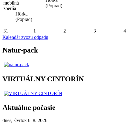
Hôrka
mobilná
(Poprad)
zberňa
Hôrka
(Poprad)
31
1
2
3
4
Kalendár zvozu odpadu
Natur-pack
VIRTUÁLNY CINTORÍN
Aktuálne počasie
dnes, štvrtok 6. 8. 2026