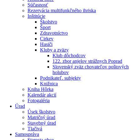
Súčasnosť
Rezervácia multifunkčného ihriska
Inštitúcie
Školstvo
Šport
Zdravotníctvo
Cirkev
Hasiči
Kluby a zväzy
Klub dôchodcov
122. zbor anjelov strážnych Poprad
Slovenský zväz chovateľov poštových
holubov
Podnikateľ. subjekty
Knižnica
Kniha Hôrka
Kalendár akcií
Fotogaléria
Úrad
Úsek školstvo
Matričný úrad
Stavebný úrad
Tlačivá
Samospráva
Starosta obce