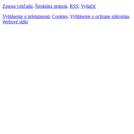
Zmena vzhľadu
,
Štruktúra stránok
,
RSS
,
Vytlačiť
Vyhlásenie o prístupnosti
,
Cookies
,
Vyhlásenie o ochrane súkromia
,
Webové sídlo