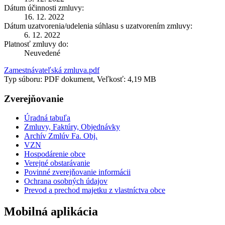
Dátum účinnosti zmluvy:
16. 12. 2022
Dátum uzatvorenia/udelenia súhlasu s uzatvorením zmluvy:
6. 12. 2022
Platnosť zmluvy do:
Neuvedené
Zamestnávateľská zmluva.pdf
Typ súboru: PDF dokument, Veľkosť: 4,19 MB
Zverejňovanie
Úradná tabuľa
Zmluvy, Faktúry, Objednávky
Archív Zmlúv Fa. Obj.
VZN
Hospodárenie obce
Verejné obstarávanie
Povinné zverejňovanie informácii
Ochrana osobných údajov
Prevod a prechod majetku z vlastníctva obce
Mobilná aplikácia