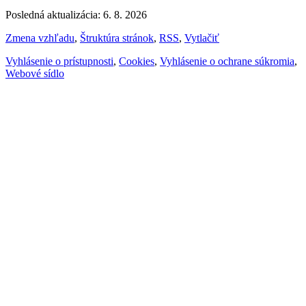
Posledná aktualizácia: 6. 8. 2026
Zmena vzhľadu
,
Štruktúra stránok
,
RSS
,
Vytlačiť
Vyhlásenie o prístupnosti
,
Cookies
,
Vyhlásenie o ochrane súkromia
,
Webové sídlo