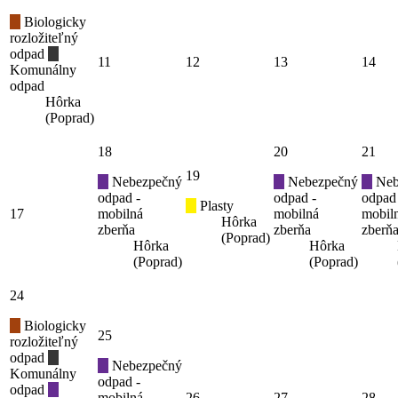
Biologicky
rozložiteľný
odpad
11
12
13
14
Komunálny
odpad
Hôrka
(Poprad)
18
20
21
19
Nebezpečný
Nebezpečný
Neb
odpad -
odpad -
odpad
Plasty
17
mobilná
mobilná
mobil
Hôrka
zberňa
zberňa
zberň
(Poprad)
Hôrka
Hôrka
(Poprad)
(Poprad)
24
Biologicky
25
rozložiteľný
odpad
Nebezpečný
Komunálny
odpad -
odpad
mobilná
26
27
28