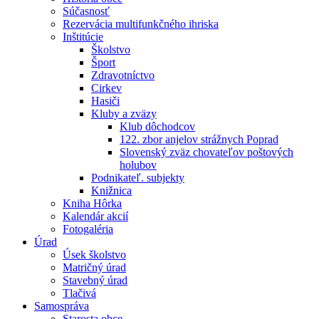
Súčasnosť
Rezervácia multifunkčného ihriska
Inštitúcie
Školstvo
Šport
Zdravotníctvo
Cirkev
Hasiči
Kluby a zväzy
Klub dôchodcov
122. zbor anjelov strážnych Poprad
Slovenský zväz chovateľov poštových
holubov
Podnikateľ. subjekty
Knižnica
Kniha Hôrka
Kalendár akcií
Fotogaléria
Úrad
Úsek školstvo
Matričný úrad
Stavebný úrad
Tlačivá
Samospráva
Starosta obce