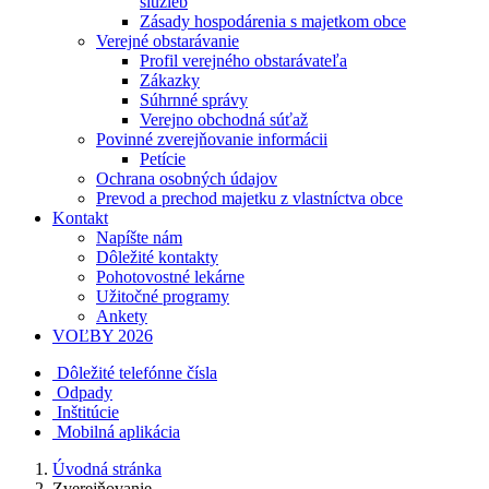
služieb
Zásady hospodárenia s majetkom obce
Verejné obstarávanie
Profil verejného obstarávateľa
Zákazky
Súhrnné správy
Verejno obchodná súťaž
Povinné zverejňovanie informácii
Petície
Ochrana osobných údajov
Prevod a prechod majetku z vlastníctva obce
Kontakt
Napíšte nám
Dôležité kontakty
Pohotovostné lekárne
Užitočné programy
Ankety
VOĽBY 2026
Dôležité telefónne čísla
Odpady
Inštitúcie
Mobilná aplikácia
Úvodná stránka
Zverejňovanie