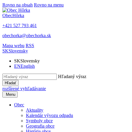
Rovno na obsah
Rovno na menu
Obec
Hôrka
+421 527 793 461
obechorka@obechorka.sk
Mapa webu
RSS
SK
Slovensky
SK
Slovensky
EN
English
Hľadaný výraz
Hľadať
rozšírené vyhľadávanie
Menu
Obec
Aktuality
Kalendár vývozu odpadu
Symboly obce
Geografia obce
História obce