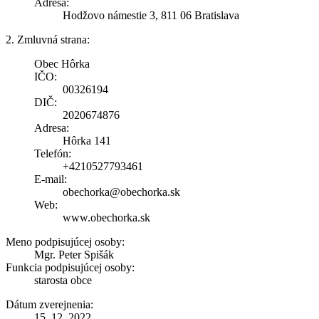
Adresa:
Hodžovo námestie 3, 811 06 Bratislava
2. Zmluvná strana:
Obec Hôrka
IČO:
00326194
DIČ:
2020674876
Adresa:
Hôrka 141
Telefón:
+4210527793461
E-mail:
obechorka@obechorka.sk
Web:
www.obechorka.sk
Meno podpisujúcej osoby:
Mgr. Peter Spišák
Funkcia podpisujúcej osoby:
starosta obce
Dátum zverejnenia:
15. 12. 2022