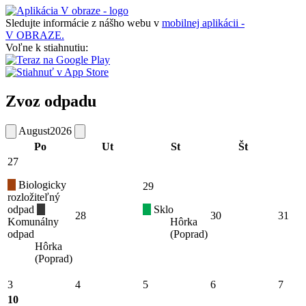
Sledujte informácie z nášho webu v
mobilnej aplikácii -
V OBRAZE.
Voľne k stiahnutiu:
Zvoz odpadu
August
2026
Po
Ut
St
Št
27
Biologicky
29
rozložiteľný
odpad
Sklo
28
30
31
Komunálny
Hôrka
odpad
(Poprad)
Hôrka
(Poprad)
3
4
5
6
7
10