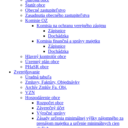
Štatút obce
Obecné zastupiteľstvo
Zasadnutia obecného zastupiteľstva
Komisie OZ
Komisia na ochranu verejného záujmu
Zápisnice
Dochádzka
Komisia finančná a správy majetku
Zápisnice
Dochádzka
Hlavný kontrolór obce
Územný plán obce
PHaSR obce
Zverejňovanie
Úradná tabuľa
Zmluvy, Faktúry, Objednávky
Archív Zmlúv Fa. Obj.
VZN
Hospodárenie obce
Rozpočet obce
Záverečný účet
Výročné správy
Zásady určenia minimálnej výšky nájomného za
prenájom majetku a určenie minimálnych cien