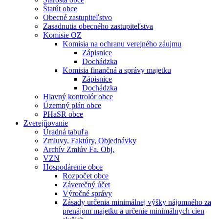
Štatút obce
Obecné zastupiteľstvo
Zasadnutia obecného zastupiteľstva
Komisie OZ
Komisia na ochranu verejného záujmu
Zápisnice
Dochádzka
Komisia finančná a správy majetku
Zápisnice
Dochádzka
Hlavný kontrolór obce
Územný plán obce
PHaSR obce
Zverejňovanie
Úradná tabuľa
Zmluvy, Faktúry, Objednávky
Archív Zmlúv Fa. Obj.
VZN
Hospodárenie obce
Rozpočet obce
Záverečný účet
Výročné správy
Zásady určenia minimálnej výšky nájomného za
prenájom majetku a určenie minimálnych cien