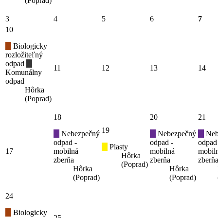
(Poprad)
3
4
5
6
7
10
Biologicky
rozložiteľný
odpad
11
12
13
14
Komunálny
odpad
Hôrka
(Poprad)
18
20
21
19
Nebezpečný
Nebezpečný
Neb
odpad -
odpad -
odpad
Plasty
17
mobilná
mobilná
mobil
Hôrka
zberňa
zberňa
zberň
(Poprad)
Hôrka
Hôrka
(Poprad)
(Poprad)
24
Biologicky
25