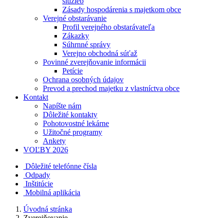
služieb
Zásady hospodárenia s majetkom obce
Verejné obstarávanie
Profil verejného obstarávateľa
Zákazky
Súhrnné správy
Verejno obchodná súťaž
Povinné zverejňovanie informácii
Petície
Ochrana osobných údajov
Prevod a prechod majetku z vlastníctva obce
Kontakt
Napíšte nám
Dôležité kontakty
Pohotovostné lekárne
Užitočné programy
Ankety
VOĽBY 2026
Dôležité telefónne čísla
Odpady
Inštitúcie
Mobilná aplikácia
Úvodná stránka
Zverejňovanie