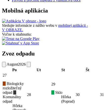
Prevod a prechod majetku z vlastníctva obce
Mobilná aplikácia
Sledujte informácie z nášho webu v
mobilnej aplikácii -
V OBRAZE.
Voľne k stiahnutiu:
Zvoz odpadu
August
2026
Po
Ut
St
Št
27
Biologicky
29
rozložiteľný
odpad
Sklo
28
30
31
Komunálny
Hôrka
odpad
(Poprad)
Hôrka