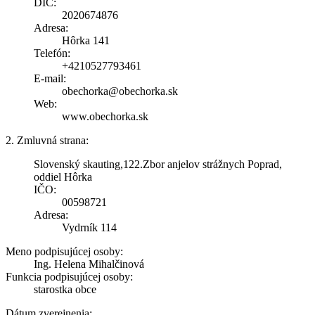
DIČ:
2020674876
Adresa:
Hôrka 141
Telefón:
+4210527793461
E-mail:
obechorka@obechorka.sk
Web:
www.obechorka.sk
2. Zmluvná strana:
Slovenský skauting,122.Zbor anjelov strážnych Poprad,
oddiel Hôrka
IČO:
00598721
Adresa:
Vydrník 114
Meno podpisujúcej osoby:
Ing. Helena Mihalčinová
Funkcia podpisujúcej osoby:
starostka obce
Dátum zverejnenia: