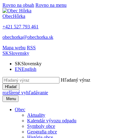
Rovno na obsah
Rovno na menu
Obec
Hôrka
+421 527 793 461
obechorka@obechorka.sk
Mapa webu
RSS
SK
Slovensky
SK
Slovensky
EN
English
Hľadaný výraz
Hľadať
rozšírené vyhľadávanie
Menu
Obec
Aktuality
Kalendár vývozu odpadu
Symboly obce
Geografia obce
História obce