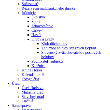
Súčasnosť
Rezervácia multifunkčného ihriska
Inštitúcie
Školstvo
Šport
Zdravotníctvo
Cirkev
Hasiči
Kluby a zväzy
Klub dôchodcov
122. zbor anjelov strážnych Poprad
Slovenský zväz chovateľov poštových
holubov
Podnikateľ. subjekty
Knižnica
Kniha Hôrka
Kalendár akcií
Fotogaléria
Úrad
Úsek školstvo
Matričný úrad
Stavebný úrad
Tlačivá
Samospráva
Starosta obce