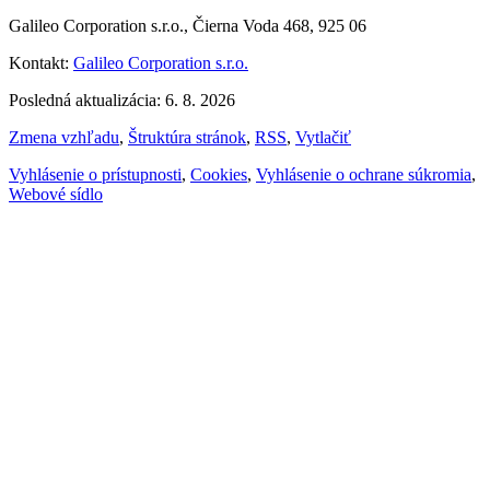
Galileo Corporation s.r.o., Čierna Voda 468, 925 06
Kontakt:
Galileo Corporation s.r.o.
Posledná aktualizácia: 6. 8. 2026
Zmena vzhľadu
,
Štruktúra stránok
,
RSS
,
Vytlačiť
Vyhlásenie o prístupnosti
,
Cookies
,
Vyhlásenie o ochrane súkromia
,
Webové sídlo