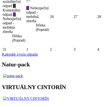
rozložiteľný
odpad
Nebezpečný
Komunálny
odpad -
odpad
mobilná
26
27
28
Nebezpečný
zberňa
odpad -
Hôrka
mobilná
(Poprad)
zberňa
Hôrka
(Poprad)
31
1
2
3
4
Kalendár zvozu odpadu
Natur-pack
VIRTUÁLNY CINTORÍN