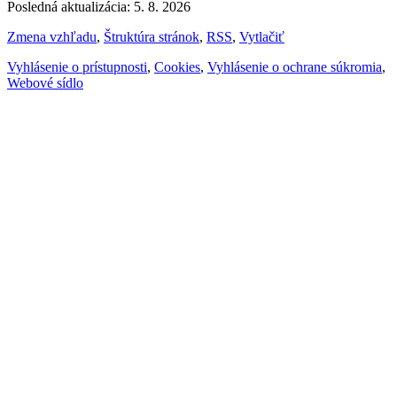
Posledná aktualizácia: 5. 8. 2026
Zmena vzhľadu
,
Štruktúra stránok
,
RSS
,
Vytlačiť
Vyhlásenie o prístupnosti
,
Cookies
,
Vyhlásenie o ochrane súkromia
,
Webové sídlo