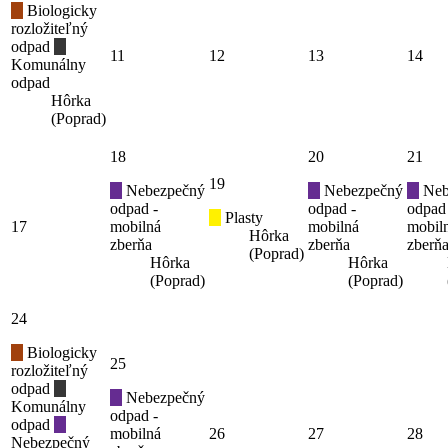
Biologicky
rozložiteľný
odpad
11
12
13
14
Komunálny
odpad
Hôrka
(Poprad)
18
20
21
19
Nebezpečný
Nebezpečný
Neb
odpad -
odpad -
odpad
Plasty
17
mobilná
mobilná
mobil
Hôrka
zberňa
zberňa
zberň
(Poprad)
Hôrka
Hôrka
(Poprad)
(Poprad)
24
Biologicky
25
rozložiteľný
odpad
Nebezpečný
Komunálny
odpad -
odpad
mobilná
26
27
28
Nebezpečný