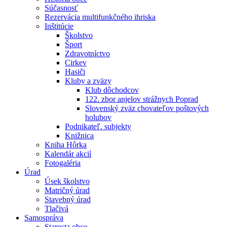
Súčasnosť
Rezervácia multifunkčného ihriska
Inštitúcie
Školstvo
Šport
Zdravotníctvo
Cirkev
Hasiči
Kluby a zväzy
Klub dôchodcov
122. zbor anjelov strážnych Poprad
Slovenský zväz chovateľov poštových
holubov
Podnikateľ. subjekty
Knižnica
Kniha Hôrka
Kalendár akcií
Fotogaléria
Úrad
Úsek školstvo
Matričný úrad
Stavebný úrad
Tlačivá
Samospráva
Starosta obce