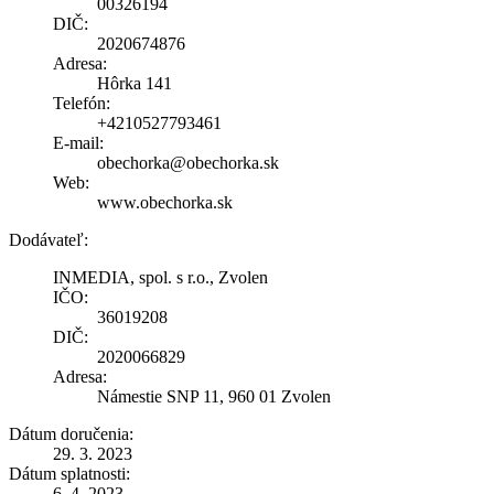
00326194
DIČ:
2020674876
Adresa:
Hôrka 141
Telefón:
+4210527793461
E-mail:
obechorka@obechorka.sk
Web:
www.obechorka.sk
Dodávateľ:
INMEDIA, spol. s r.o., Zvolen
IČO:
36019208
DIČ:
2020066829
Adresa:
Námestie SNP 11, 960 01 Zvolen
Dátum doručenia:
29. 3. 2023
Dátum splatnosti:
6. 4. 2023