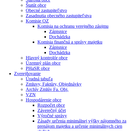
Štatút obce
Obecné zastupiteľstvo
Zasadnutia obecného zastupiteľstva
Komisie OZ
Komisia na ochranu verejného záujmu
Zápisnice
Dochádzka
Komisia finančná a správy majetku
Zápisnice
Dochádzka
Hlavný kontrolór obce
Územný plán obce
PHaSR obce
Zverejňovanie
Úradná tabuľa
Zmluvy, Faktúry, Objednávky
Archív Zmlúv Fa. Obj.
VZN
Hospodárenie obce
Rozpočet obce
Záverečný účet
Výročné správy
Zásady určenia minimálnej výšky nájomného za
prenájom majetku a určenie minimálnych cien