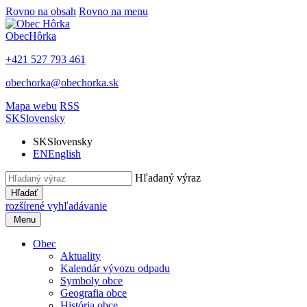
Rovno na obsah
Rovno na menu
Obec
Hôrka
+421 527 793 461
obechorka@obechorka.sk
Mapa webu
RSS
SK
Slovensky
SK
Slovensky
EN
English
Hľadaný výraz
Hľadať
rozšírené vyhľadávanie
Menu
Obec
Aktuality
Kalendár vývozu odpadu
Symboly obce
Geografia obce
História obce