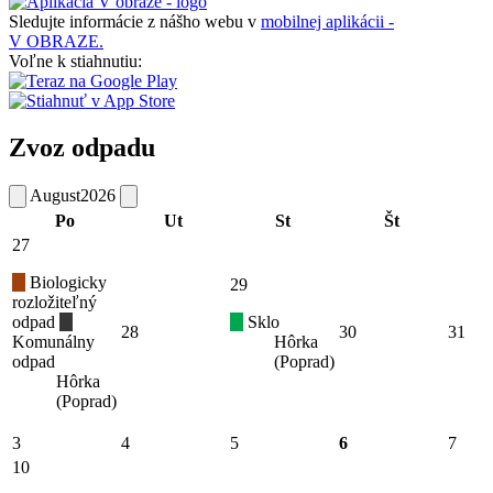
Sledujte informácie z nášho webu v
mobilnej aplikácii -
V OBRAZE.
Voľne k stiahnutiu:
Zvoz odpadu
August
2026
Po
Ut
St
Št
27
Biologicky
29
rozložiteľný
odpad
Sklo
28
30
31
Komunálny
Hôrka
odpad
(Poprad)
Hôrka
(Poprad)
3
4
5
6
7
10