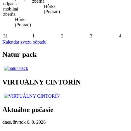
zberňa
odpad -
Hôrka
mobilná
(Poprad)
zberňa
Hôrka
(Poprad)
31
1
2
3
4
Kalendár zvozu odpadu
Natur-pack
VIRTUÁLNY CINTORÍN
Aktuálne počasie
dnes, štvrtok 6. 8. 2026