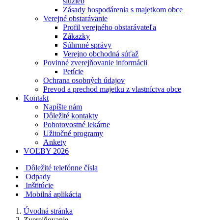
služieb
Zásady hospodárenia s majetkom obce
Verejné obstarávanie
Profil verejného obstarávateľa
Zákazky
Súhrnné správy
Verejno obchodná súťaž
Povinné zverejňovanie informácii
Petície
Ochrana osobných údajov
Prevod a prechod majetku z vlastníctva obce
Kontakt
Napíšte nám
Dôležité kontakty
Pohotovostné lekárne
Užitočné programy
Ankety
VOĽBY 2026
Dôležité telefónne čísla
Odpady
Inštitúcie
Mobilná aplikácia
Úvodná stránka
Zverejňovanie