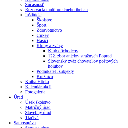
Súčasnosť
Rezervácia multifunkčného ihriska
Inštitúcie
Školstvo
Šport
Zdravotníctvo
Cirkev
Hasiči
Kluby a zväzy
Klub dôchodcov
122. zbor anjelov strážnych Poprad
Slovenský zväz chovateľov poštových
holubov
Podnikateľ. subjekty
Knižnica
Kniha Hôrka
Kalendár akcií
Fotogaléria
Úrad
Úsek školstvo
Matričný úrad
Stavebný úrad
Tlačivá
Samospráva
Starosta obce