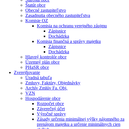
Štatút obce
Obecné zastupiteľstvo
Zasadnutia obecného zastupiteľstva
Komisie OZ
Komisia na ochranu verejného záujmu
Zápisnice
Dochádzka
Komisia finančná a správy majetku
Zápisnice
Dochádzka
Hlavný kontrolór obce
Územný plán obce
PHaSR obce
Zverejňovanie
Úradná tabuľa
Zmluvy, Faktúry, Objednávky
Archív Zmlúv Fa. Obj.
VZN
Hospodárenie obce
Rozpočet obce
Záverečný účet
Výročné správy
Zásady určenia minimálnej výšky nájomného za
prenájom majetku a určenie minimálnych cien