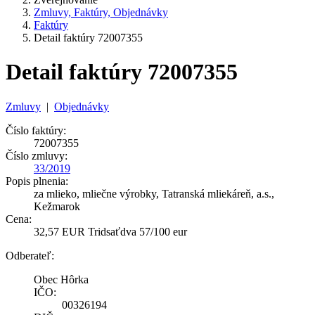
Zmluvy, Faktúry, Objednávky
Faktúry
Detail faktúry 72007355
Detail faktúry 72007355
Zmluvy
|
Objednávky
Číslo faktúry:
72007355
Číslo zmluvy:
33/2019
Popis plnenia:
za mlieko, mliečne výrobky, Tatranská mliekáreň, a.s.,
Kežmarok
Cena:
32,57 EUR Tridsaťdva 57/100 eur
Odberateľ:
Obec Hôrka
IČO:
00326194