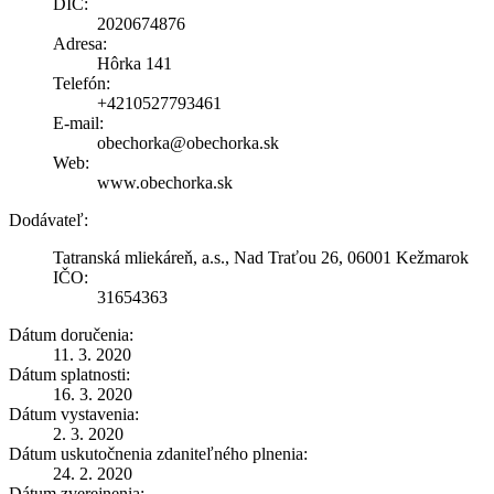
DIČ:
2020674876
Adresa:
Hôrka 141
Telefón:
+4210527793461
E-mail:
obechorka@obechorka.sk
Web:
www.obechorka.sk
Dodávateľ:
Tatranská mliekáreň, a.s., Nad Traťou 26, 06001 Kežmarok
IČO:
31654363
Dátum doručenia:
11. 3. 2020
Dátum splatnosti:
16. 3. 2020
Dátum vystavenia:
2. 3. 2020
Dátum uskutočnenia zdaniteľného plnenia:
24. 2. 2020
Dátum zverejnenia: