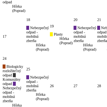
odpad
Hôrka
(Poprad)
18
20
21
19
Nebezpečný
Nebezpečný
Neb
odpad -
odpad -
odpad
Plasty
17
mobilná
mobilná
mobil
Hôrka
zberňa
zberňa
zberň
(Poprad)
Hôrka
Hôrka
(Poprad)
(Poprad)
24
Biologicky
25
rozložiteľný
odpad
Nebezpečný
Komunálny
odpad -
odpad
mobilná
26
27
28
Nebezpečný
zberňa
odpad -
Hôrka
mobilná
(Poprad)
zberňa
Hôrka