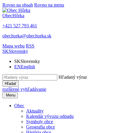
Rovno na obsah
Rovno na menu
Obec
Hôrka
+421 527 793 461
obechorka@obechorka.sk
Mapa webu
RSS
SK
Slovensky
SK
Slovensky
EN
English
Hľadaný výraz
Hľadať
rozšírené vyhľadávanie
Menu
Obec
Aktuality
Kalendár vývozu odpadu
Symboly obce
Geografia obce
História obce