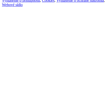
Vyhlásenie o prístupnosti
,
Cookies
,
Vyhlásenie o ochrane súkromia
,
Webové sídlo