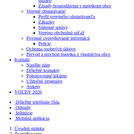
služieb
Zásady hospodárenia s majetkom obce
Verejné obstarávanie
Profil verejného obstarávateľa
Zákazky
Súhrnné správy
Verejno obchodná súťaž
Povinné zverejňovanie informácii
Petície
Ochrana osobných údajov
Prevod a prechod majetku z vlastníctva obce
Kontakt
Napíšte nám
Dôležité kontakty
Pohotovostné lekárne
Užitočné programy
Ankety
VOĽBY 2026
Dôležité telefónne čísla
Odpady
Inštitúcie
Mobilná aplikácia
Úvodná stránka
Zverejňovanie