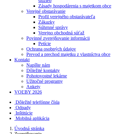
služieb
Zásady hospodárenia s majetkom obce
Verejné obstarávanie
Profil verejného obstarávateľa
Zákazky
Súhrnné správy
Verejno obchodná súťaž
Povinné zverejňovanie informácii
Petície
Ochrana osobných údajov
Prevod a prechod majetku z vlastníctva obce
Kontakt
Napíšte nám
Dôležité kontakty
Pohotovostné lekárne
Užitočné programy
Ankety
VOĽBY 2026
Dôležité telefónne čísla
Odpady
Inštitúcie
Mobilná aplikácia
Úvodná stránka
Zverejňovanie