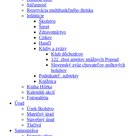
Súčasnosť
Rezervácia multifunkčného ihriska
Inštitúcie
Školstvo
Šport
Zdravotníctvo
Cirkev
Hasiči
Kluby a zväzy
Klub dôchodcov
122. zbor anjelov strážnych Poprad
Slovenský zväz chovateľov poštových
holubov
Podnikateľ. subjekty
Knižnica
Kniha Hôrka
Kalendár akcií
Fotogaléria
Úrad
Úsek školstvo
Matričný úrad
Stavebný úrad
Tlačivá
Samospráva
Starosta obce