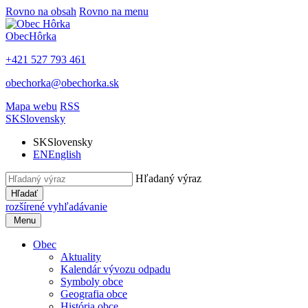
Rovno na obsah
Rovno na menu
Obec
Hôrka
+421 527 793 461
obechorka@obechorka.sk
Mapa webu
RSS
SK
Slovensky
SK
Slovensky
EN
English
Hľadaný výraz
Hľadať
rozšírené vyhľadávanie
Menu
Obec
Aktuality
Kalendár vývozu odpadu
Symboly obce
Geografia obce
História obce