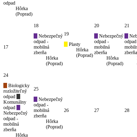
odpad
Hôrka
(Poprad)
18
20
21
19
Nebezpečný
Nebezpečný
Neb
odpad -
odpad -
odpad
Plasty
17
mobilná
mobilná
mobil
Hôrka
zberňa
zberňa
zberň
(Poprad)
Hôrka
Hôrka
(Poprad)
(Poprad)
24
Biologicky
25
rozložiteľný
odpad
Nebezpečný
Komunálny
odpad -
odpad
mobilná
26
27
28
Nebezpečný
zberňa
odpad -
Hôrka
mobilná
(Poprad)
zberňa
Hôrka