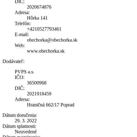
DIČ:
2020674876
Adresa:
Hôrka 141
Telefón:
+4210527793461
E-mail:
obechorka@obechorka.sk
Web:
www.obechorka.sk
Dodávateľ:
PVPS a.s.
IČO:
36500968
DIČ:
2021918459
Adresa:
Hraničná 662/17 Poprad
Dátum doručenia:
29. 3. 2022
Dátum splatnosti:
Neuvedené