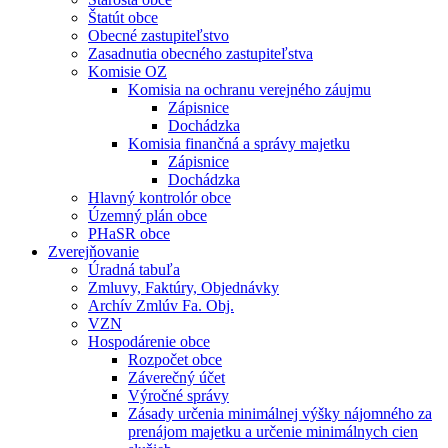
Štatút obce
Obecné zastupiteľstvo
Zasadnutia obecného zastupiteľstva
Komisie OZ
Komisia na ochranu verejného záujmu
Zápisnice
Dochádzka
Komisia finančná a správy majetku
Zápisnice
Dochádzka
Hlavný kontrolór obce
Územný plán obce
PHaSR obce
Zverejňovanie
Úradná tabuľa
Zmluvy, Faktúry, Objednávky
Archív Zmlúv Fa. Obj.
VZN
Hospodárenie obce
Rozpočet obce
Záverečný účet
Výročné správy
Zásady určenia minimálnej výšky nájomného za
prenájom majetku a určenie minimálnych cien