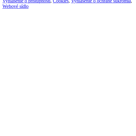
Vyhlásenie o prístupnosti
,
Cookies
,
Vyhlásenie o ochrane súkromia
,
Webové sídlo