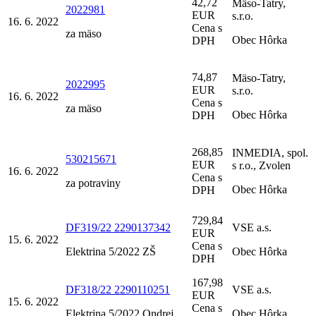
42,72
Mäso-Tatry,
2022981
EUR
s.r.o.
16. 6. 2022
Cena s
za mäso
Obec Hôrka
DPH
74,87
Mäso-Tatry,
2022995
EUR
s.r.o.
16. 6. 2022
Cena s
za mäso
Obec Hôrka
DPH
268,85
INMEDIA, spol.
530215671
EUR
s r.o., Zvolen
16. 6. 2022
Cena s
za potraviny
Obec Hôrka
DPH
729,84
DF319/22 2290137342
VSE a.s.
EUR
15. 6. 2022
Cena s
Elektrina 5/2022 ZŠ
Obec Hôrka
DPH
167,98
DF318/22 2290110251
VSE a.s.
EUR
15. 6. 2022
Cena s
Elektrina 5/2022 Ondrej
Obec Hôrka