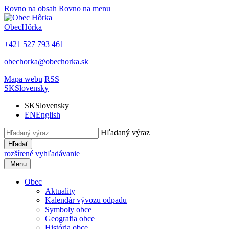
Rovno na obsah
Rovno na menu
Obec
Hôrka
+421 527 793 461
obechorka@obechorka.sk
Mapa webu
RSS
SK
Slovensky
SK
Slovensky
EN
English
Hľadaný výraz
Hľadať
rozšírené vyhľadávanie
Menu
Obec
Aktuality
Kalendár vývozu odpadu
Symboly obce
Geografia obce
História obce