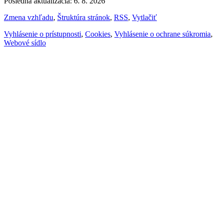
Posledná aktualizácia: 6. 8. 2026
Zmena vzhľadu
,
Štruktúra stránok
,
RSS
,
Vytlačiť
Vyhlásenie o prístupnosti
,
Cookies
,
Vyhlásenie o ochrane súkromia
,
Webové sídlo