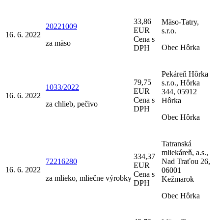
33,86
Mäso-Tatry,
20221009
EUR
s.r.o.
16. 6. 2022
Cena s
za mäso
Obec Hôrka
DPH
Pekáreň Hôrka
79,75
s.r.o., Hôrka
1033/2022
EUR
344, 05912
16. 6. 2022
Cena s
Hôrka
za chlieb, pečivo
DPH
Obec Hôrka
Tatranská
mliekáreň, a.s.,
334,37
72216280
Nad Traťou 26,
EUR
16. 6. 2022
06001
Cena s
za mlieko, mliečne výrobky
Kežmarok
DPH
Obec Hôrka