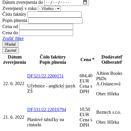
Dátum zverejnenia do
Zverejnený v roku
Číslo faktúry
Popis plnenia
Cena od
Cena do
Zrušiť filter
Zavrieť
Dátum
Číslo faktúry
Dodávateľ
Cena *
zverejnenia
Popis plnenia
Odberateľ
Albion Books
684,40
DF321/22 2200151
PhDr.
EUR
22. 6. 2022
A.Oslancová
Učebnice - anglický jazyk
Cena s
ZŠ
DPH
Obec Hôrka
10,50
DF331/22 22010794
Beztech s.r.o.
EUR
21. 6. 2022
Plastové tabuľky na
Cena s
Obec Hôrka
cintorín
DPH