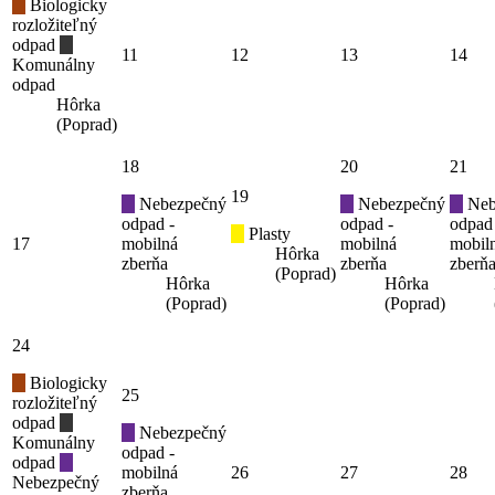
Biologicky
rozložiteľný
odpad
11
12
13
14
Komunálny
odpad
Hôrka
(Poprad)
18
20
21
19
Nebezpečný
Nebezpečný
Neb
odpad -
odpad -
odpad
Plasty
17
mobilná
mobilná
mobil
Hôrka
zberňa
zberňa
zberň
(Poprad)
Hôrka
Hôrka
(Poprad)
(Poprad)
24
Biologicky
25
rozložiteľný
odpad
Nebezpečný
Komunálny
odpad -
odpad
mobilná
26
27
28
Nebezpečný
zberňa