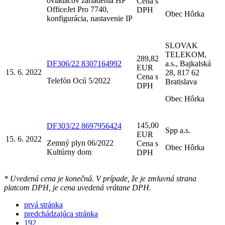
ovládačov zariadenia HP
Cena s
OfficeJet Pro 7740,
DPH
Obec Hôrka
konfigurácia, nastavenie IP
SLOVAK
TELEKOM,
289,82
DF306/22 8307164992
a.s., Bajkalská
EUR
15. 6. 2022
28, 817 62
Cena s
Telefón Ocú 5/2022
Bratislava
DPH
Obec Hôrka
145,00
DF303/22 8697956424
Spp a.s.
EUR
15. 6. 2022
Zemný plyn 06/2022
Cena s
Obec Hôrka
Kultúrny dom
DPH
* Uvedená cena je konečná. V prípade, že je zmluvná strana
platcom DPH, je cena uvedená vrátane DPH.
prvá stránka
predchádzajúca stránka
192