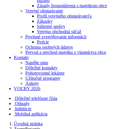
služieb
Zásady hospodárenia s majetkom obce
Verejné obstarávanie
Profil verejného obstarávateľa
Zákazky
Súhrnné správy
Verejno obchodná súťaž
Povinné zverejňovanie informácii
Petície
Ochrana osobných údajov
Prevod a prechod majetku z vlastníctva obce
Kontakt
Napíšte nám
Dôležité kontakty
Pohotovostné lekárne
Užitočné programy
Ankety
VOĽBY 2026
Dôležité telefónne čísla
Odpady
Inštitúcie
Mobilná aplikácia
Úvodná stránka
Zverejňovanie