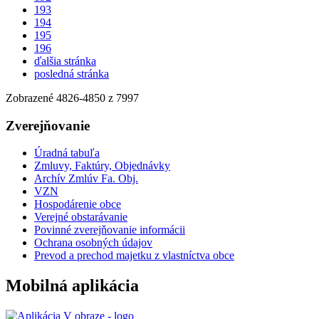
193
194
195
196
ďalšia stránka
posledná stránka
Zobrazené
4826
-
4850
z 7997
Zverejňovanie
Úradná tabuľa
Zmluvy, Faktúry, Objednávky
Archív Zmlúv Fa. Obj.
VZN
Hospodárenie obce
Verejné obstarávanie
Povinné zverejňovanie informácii
Ochrana osobných údajov
Prevod a prechod majetku z vlastníctva obce
Mobilná aplikácia