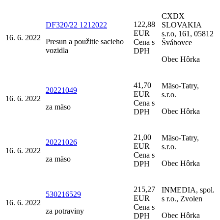
CXDX
122,88
DF320/22 1212022
SLOVAKIA
EUR
s.r.o, 161, 05812
16. 6. 2022
Presun a použitie sacieho
Cena s
Švábovce
vozidla
DPH
Obec Hôrka
41,70
Mäso-Tatry,
20221049
EUR
s.r.o.
16. 6. 2022
Cena s
za mäso
Obec Hôrka
DPH
21,00
Mäso-Tatry,
20221026
EUR
s.r.o.
16. 6. 2022
Cena s
za mäso
Obec Hôrka
DPH
215,27
INMEDIA, spol.
530216529
EUR
s r.o., Zvolen
16. 6. 2022
Cena s
za potraviny
Obec Hôrka
DPH