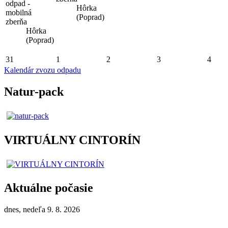
odpad -
Hôrka
mobilná
(Poprad)
zberňa
Hôrka
(Poprad)
31
1
2
3
4
Kalendár zvozu odpadu
Natur-pack
VIRTUÁLNY CINTORÍN
Aktuálne počasie
dnes, nedeľa 9. 8. 2026