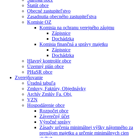
Štatút obce
Obecné zastupiteľstvo
Zasadnutia obecného zastupiteľstva
Komisie OZ
Komisia na ochranu verejného záujmu
Zápisnice
Dochádzka
Komisia finančná a správy majetku
Zápisnice
Dochádzka
Hlavný kontrolór obce
Územný plán obce
PHaSR obce
Zverejňovanie
Úradná tabuľa
Zmluvy, Faktúry, Objednávky
Archív Zmlúv Fa. Obj.
VZN
Hospodárenie obce
Rozpočet obce
Záverečný účet
Výročné správy
Zásady určenia minimálnej výšky nájomného za
prenájom majetku a určenie minimálnych cien