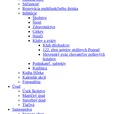
Súčasnosť
Rezervácia multifunkčného ihriska
Inštitúcie
Školstvo
Šport
Zdravotníctvo
Cirkev
Hasiči
Kluby a zväzy
Klub dôchodcov
122. zbor anjelov strážnych Poprad
Slovenský zväz chovateľov poštových
holubov
Podnikateľ. subjekty
Knižnica
Kniha Hôrka
Kalendár akcií
Fotogaléria
Úrad
Úsek školstvo
Matričný úrad
Stavebný úrad
Tlačivá
Samospráva
Starosta obce