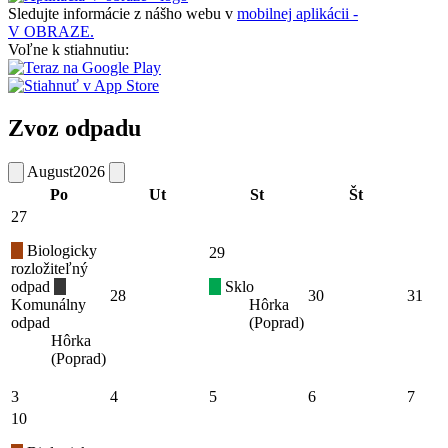
Sledujte informácie z nášho webu v
mobilnej aplikácii -
V OBRAZE.
Voľne k stiahnutiu:
Zvoz odpadu
August
2026
Po
Ut
St
Št
27
Biologicky
29
rozložiteľný
odpad
Sklo
28
30
31
Komunálny
Hôrka
odpad
(Poprad)
Hôrka
(Poprad)
3
4
5
6
7
10