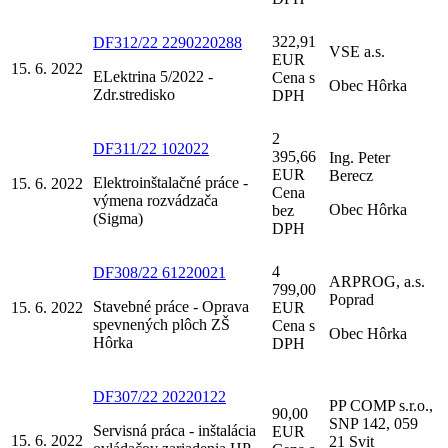
322,91
DF312/22 2290220288
VSE a.s.
EUR
15. 6. 2022
ELektrina 5/2022 -
Cena s
Obec Hôrka
Zdr.stredisko
DPH
2
DF311/22 102022
395,66
Ing. Peter
EUR
Berecz
Elektroinštalačné práce -
15. 6. 2022
Cena
výmena rozvádzača
Obec Hôrka
bez
(Sigma)
DPH
4
DF308/22 61220021
ARPROG, a.s.
799,00
Poprad
Stavebné práce - Oprava
15. 6. 2022
EUR
spevnených plôch ZŠ
Cena s
Obec Hôrka
Hôrka
DPH
DF307/22 20220122
PP COMP s.r.o.,
90,00
SNP 142, 059
Servisná práca - inštalácia
EUR
15. 6. 2022
21 Svit