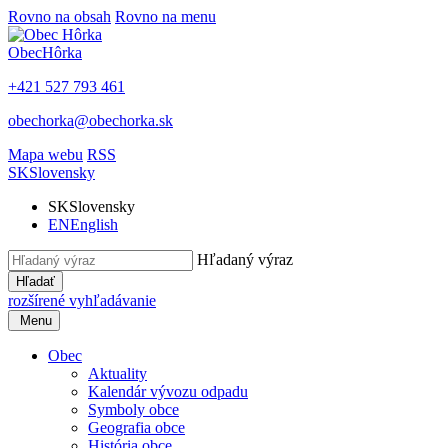
Rovno na obsah
Rovno na menu
Obec
Hôrka
+421 527 793 461
obechorka@obechorka.sk
Mapa webu
RSS
SK
Slovensky
SK
Slovensky
EN
English
Hľadaný výraz
Hľadať
rozšírené vyhľadávanie
Menu
Obec
Aktuality
Kalendár vývozu odpadu
Symboly obce
Geografia obce
História obce