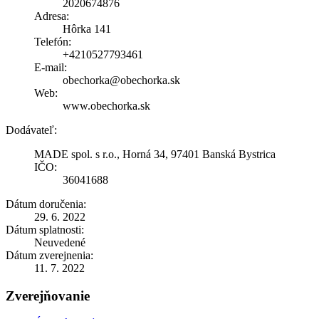
2020674876
Adresa:
Hôrka 141
Telefón:
+4210527793461
E-mail:
obechorka@obechorka.sk
Web:
www.obechorka.sk
Dodávateľ:
MADE spol. s r.o., Horná 34, 97401 Banská Bystrica
IČO:
36041688
Dátum doručenia:
29. 6. 2022
Dátum splatnosti:
Neuvedené
Dátum zverejnenia:
11. 7. 2022
Zverejňovanie