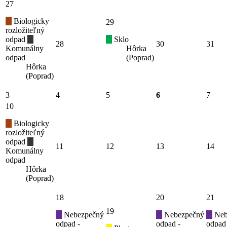
27
Biologicky
29
rozložiteľný
odpad
Sklo
28
30
31
Komunálny
Hôrka
odpad
(Poprad)
Hôrka
(Poprad)
3
4
5
6
7
10
Biologicky
rozložiteľný
odpad
11
12
13
14
Komunálny
odpad
Hôrka
(Poprad)
18
20
21
19
Nebezpečný
Nebezpečný
Neb
odpad -
odpad -
odpad