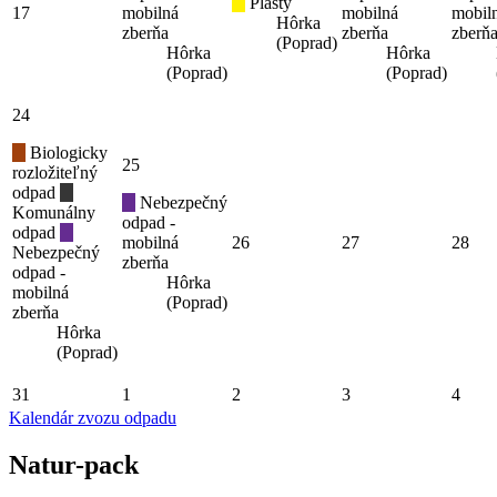
Plasty
17
mobilná
mobilná
mobil
Hôrka
zberňa
zberňa
zberň
(Poprad)
Hôrka
Hôrka
(Poprad)
(Poprad)
24
Biologicky
25
rozložiteľný
odpad
Nebezpečný
Komunálny
odpad -
odpad
mobilná
26
27
28
Nebezpečný
zberňa
odpad -
Hôrka
mobilná
(Poprad)
zberňa
Hôrka
(Poprad)
31
1
2
3
4
Kalendár zvozu odpadu
Natur-pack