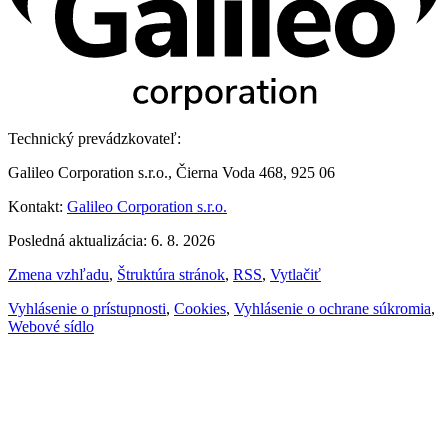
Technický prevádzkovateľ:
Galileo Corporation s.r.o., Čierna Voda 468, 925 06
Kontakt:
Galileo Corporation s.r.o.
Posledná aktualizácia: 6. 8. 2026
Zmena vzhľadu
,
Štruktúra stránok
,
RSS
,
Vytlačiť
Vyhlásenie o prístupnosti
,
Cookies
,
Vyhlásenie o ochrane súkromia
,
Webové sídlo