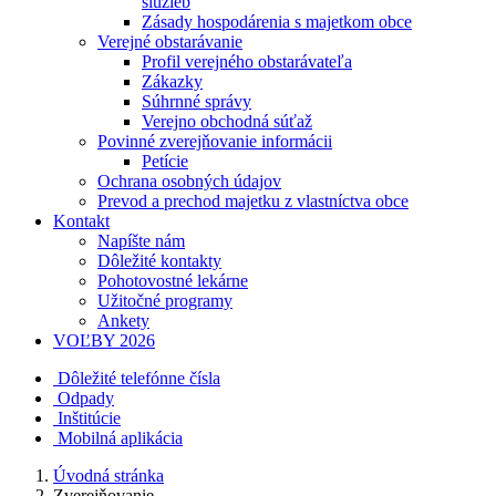
služieb
Zásady hospodárenia s majetkom obce
Verejné obstarávanie
Profil verejného obstarávateľa
Zákazky
Súhrnné správy
Verejno obchodná súťaž
Povinné zverejňovanie informácii
Petície
Ochrana osobných údajov
Prevod a prechod majetku z vlastníctva obce
Kontakt
Napíšte nám
Dôležité kontakty
Pohotovostné lekárne
Užitočné programy
Ankety
VOĽBY 2026
Dôležité telefónne čísla
Odpady
Inštitúcie
Mobilná aplikácia
Úvodná stránka
Zverejňovanie