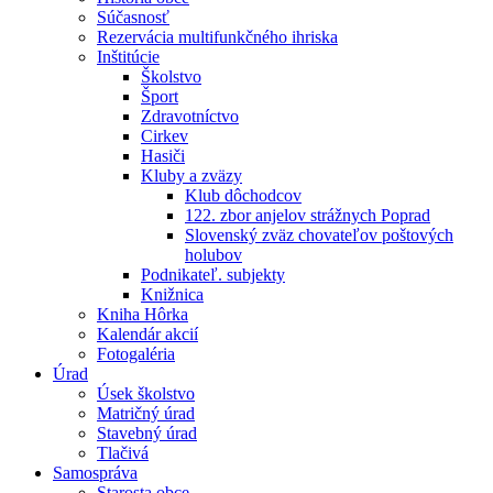
Súčasnosť
Rezervácia multifunkčného ihriska
Inštitúcie
Školstvo
Šport
Zdravotníctvo
Cirkev
Hasiči
Kluby a zväzy
Klub dôchodcov
122. zbor anjelov strážnych Poprad
Slovenský zväz chovateľov poštových
holubov
Podnikateľ. subjekty
Knižnica
Kniha Hôrka
Kalendár akcií
Fotogaléria
Úrad
Úsek školstvo
Matričný úrad
Stavebný úrad
Tlačivá
Samospráva
Starosta obce