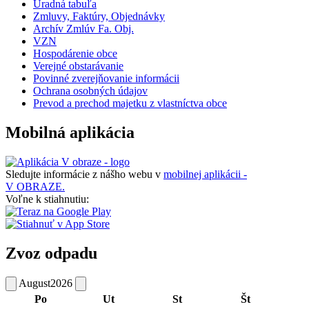
Úradná tabuľa
Zmluvy, Faktúry, Objednávky
Archív Zmlúv Fa. Obj.
VZN
Hospodárenie obce
Verejné obstarávanie
Povinné zverejňovanie informácii
Ochrana osobných údajov
Prevod a prechod majetku z vlastníctva obce
Mobilná aplikácia
Sledujte informácie z nášho webu v
mobilnej aplikácii -
V OBRAZE.
Voľne k stiahnutiu:
Zvoz odpadu
August
2026
Po
Ut
St
Št