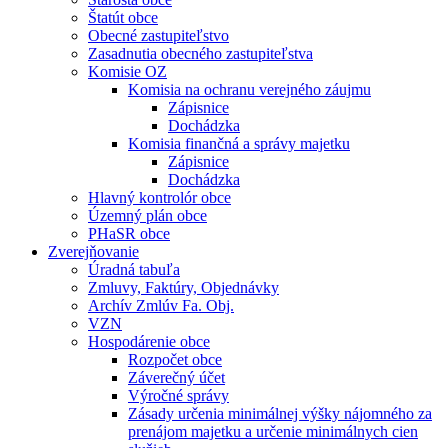
Štatút obce
Obecné zastupiteľstvo
Zasadnutia obecného zastupiteľstva
Komisie OZ
Komisia na ochranu verejného záujmu
Zápisnice
Dochádzka
Komisia finančná a správy majetku
Zápisnice
Dochádzka
Hlavný kontrolór obce
Územný plán obce
PHaSR obce
Zverejňovanie
Úradná tabuľa
Zmluvy, Faktúry, Objednávky
Archív Zmlúv Fa. Obj.
VZN
Hospodárenie obce
Rozpočet obce
Záverečný účet
Výročné správy
Zásady určenia minimálnej výšky nájomného za
prenájom majetku a určenie minimálnych cien