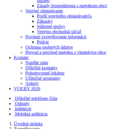
služieb
Zásady hospodárenia s majetkom obce
Verejné obstarávanie
Profil verejného obstarávateľa
Zákazky
Súhrnné správy
Verejno obchodná súťaž
Povinné zverejňovanie informácii
Petície
Ochrana osobných údajov
Prevod a prechod majetku z vlastníctva obce
Kontakt
Napíšte nám
Dôležité kontakty
Pohotovostné lekárne
Užitočné programy
Ankety
VOĽBY 2026
Dôležité telefónne čísla
Odpady
Inštitúcie
Mobilná aplikácia
Úvodná stránka
Zverejňovanie