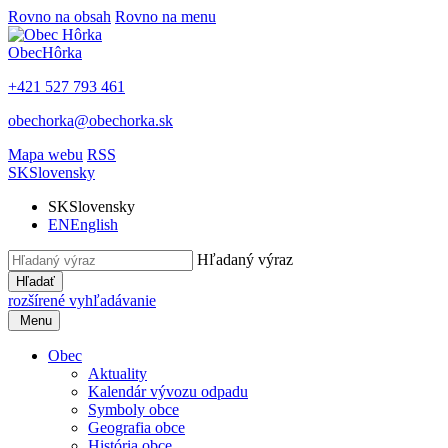
Rovno na obsah
Rovno na menu
Obec
Hôrka
+421 527 793 461
obechorka@obechorka.sk
Mapa webu
RSS
SK
Slovensky
SK
Slovensky
EN
English
Hľadaný výraz
Hľadať
rozšírené vyhľadávanie
Menu
Obec
Aktuality
Kalendár vývozu odpadu
Symboly obce
Geografia obce
História obce