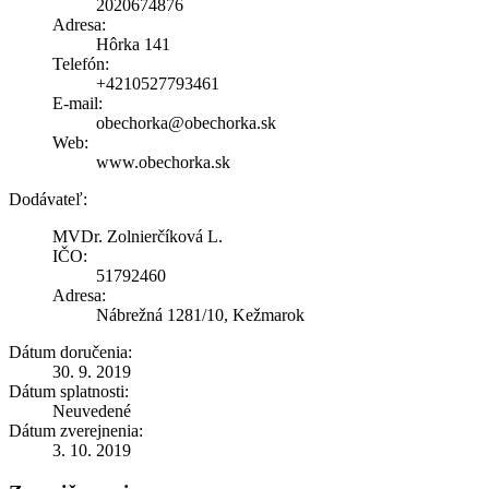
2020674876
Adresa:
Hôrka 141
Telefón:
+4210527793461
E-mail:
obechorka@obechorka.sk
Web:
www.obechorka.sk
Dodávateľ:
MVDr. Zolnierčíková L.
IČO:
51792460
Adresa:
Nábrežná 1281/10, Kežmarok
Dátum doručenia:
30. 9. 2019
Dátum splatnosti:
Neuvedené
Dátum zverejnenia:
3. 10. 2019