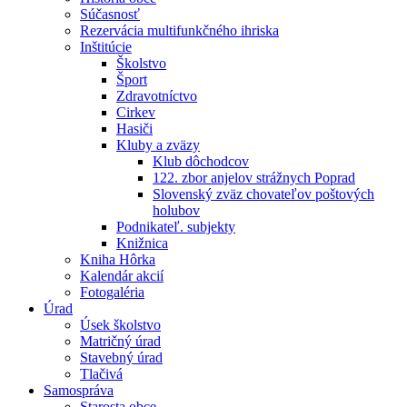
Súčasnosť
Rezervácia multifunkčného ihriska
Inštitúcie
Školstvo
Šport
Zdravotníctvo
Cirkev
Hasiči
Kluby a zväzy
Klub dôchodcov
122. zbor anjelov strážnych Poprad
Slovenský zväz chovateľov poštových
holubov
Podnikateľ. subjekty
Knižnica
Kniha Hôrka
Kalendár akcií
Fotogaléria
Úrad
Úsek školstvo
Matričný úrad
Stavebný úrad
Tlačivá
Samospráva
Starosta obce