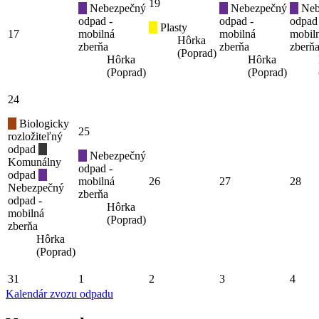
19
Nebezpečný
Nebezpečný
Neb
odpad -
odpad -
odpad
Plasty
17
mobilná
mobilná
mobil
Hôrka
zberňa
zberňa
zberň
(Poprad)
Hôrka
Hôrka
(Poprad)
(Poprad)
24
Biologicky
25
rozložiteľný
odpad
Nebezpečný
Komunálny
odpad -
odpad
mobilná
26
27
28
Nebezpečný
zberňa
odpad -
Hôrka
mobilná
(Poprad)
zberňa
Hôrka
(Poprad)
31
1
2
3
4
Kalendár zvozu odpadu