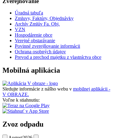
Zverejňovanie
Úradná tabuľa
Zmluvy, Faktúry, Objednávky
Archív Zmlúv Fa. Obj.
VZN
Hospodárenie obce
Verejné obstarávanie
Povinné zverejňovanie informácii
Ochrana osobných údajov
Prevod a prechod majetku z vlastníctva obce
Mobilná aplikácia
Sledujte informácie z nášho webu v
mobilnej aplikácii -
V OBRAZE.
Voľne k stiahnutiu:
Zvoz odpadu
August
2026