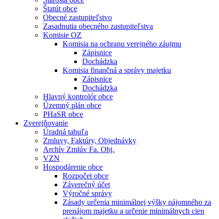
Štatút obce
Obecné zastupiteľstvo
Zasadnutia obecného zastupiteľstva
Komisie OZ
Komisia na ochranu verejného záujmu
Zápisnice
Dochádzka
Komisia finančná a správy majetku
Zápisnice
Dochádzka
Hlavný kontrolór obce
Územný plán obce
PHaSR obce
Zverejňovanie
Úradná tabuľa
Zmluvy, Faktúry, Objednávky
Archív Zmlúv Fa. Obj.
VZN
Hospodárenie obce
Rozpočet obce
Záverečný účet
Výročné správy
Zásady určenia minimálnej výšky nájomného za
prenájom majetku a určenie minimálnych cien