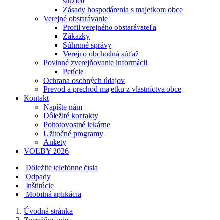
služieb
Zásady hospodárenia s majetkom obce
Verejné obstarávanie
Profil verejného obstarávateľa
Zákazky
Súhrnné správy
Verejno obchodná súťaž
Povinné zverejňovanie informácii
Petície
Ochrana osobných údajov
Prevod a prechod majetku z vlastníctva obce
Kontakt
Napíšte nám
Dôležité kontakty
Pohotovostné lekárne
Užitočné programy
Ankety
VOĽBY 2026
Dôležité telefónne čísla
Odpady
Inštitúcie
Mobilná aplikácia
Úvodná stránka
Zverejňovanie