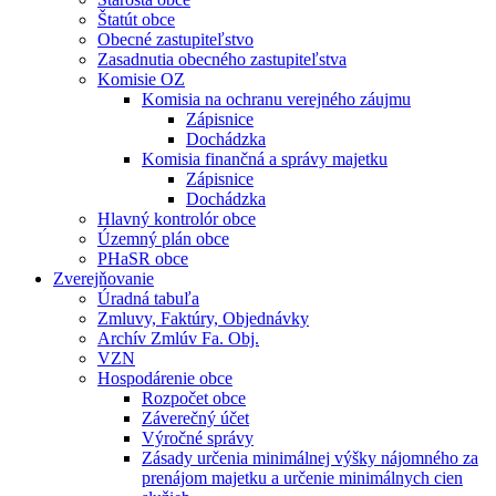
Štatút obce
Obecné zastupiteľstvo
Zasadnutia obecného zastupiteľstva
Komisie OZ
Komisia na ochranu verejného záujmu
Zápisnice
Dochádzka
Komisia finančná a správy majetku
Zápisnice
Dochádzka
Hlavný kontrolór obce
Územný plán obce
PHaSR obce
Zverejňovanie
Úradná tabuľa
Zmluvy, Faktúry, Objednávky
Archív Zmlúv Fa. Obj.
VZN
Hospodárenie obce
Rozpočet obce
Záverečný účet
Výročné správy
Zásady určenia minimálnej výšky nájomného za
prenájom majetku a určenie minimálnych cien