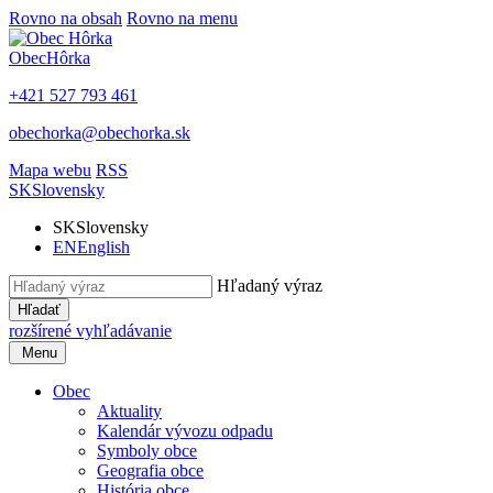
Rovno na obsah
Rovno na menu
Obec
Hôrka
+421 527 793 461
obechorka@obechorka.sk
Mapa webu
RSS
SK
Slovensky
SK
Slovensky
EN
English
Hľadaný výraz
Hľadať
rozšírené vyhľadávanie
Menu
Obec
Aktuality
Kalendár vývozu odpadu
Symboly obce
Geografia obce
História obce