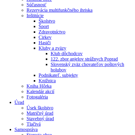
Súčasnosť
Rezervácia multifunkčného ihriska
Inštitúcie
Školstvo
Šport
Zdravotníctvo
Cirkev
Hasiči
Kluby a zväzy
Klub dôchodcov
122. zbor anjelov strážnych Poprad
Slovenský zväz chovateľov poštových
holubov
Podnikateľ. subjekty
Knižnica
Kniha Hôrka
Kalendár akcií
Fotogaléria
Úrad
Úsek školstvo
Matričný úrad
Stavebný úrad
Tlačivá
Samospráva
Starosta obce