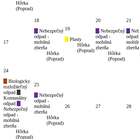
Hôrka
(Poprad)
18
20
21
19
Nebezpečný
Nebezpečný
Neb
odpad -
odpad -
odpad
Plasty
17
mobilná
mobilná
mobil
Hôrka
zberňa
zberňa
zberň
(Poprad)
Hôrka
Hôrka
(Poprad)
(Poprad)
24
Biologicky
25
rozložiteľný
odpad
Nebezpečný
Komunálny
odpad -
odpad
mobilná
26
27
28
Nebezpečný
zberňa
odpad -
Hôrka
mobilná
(Poprad)
zberňa
Hôrka
(Poprad)