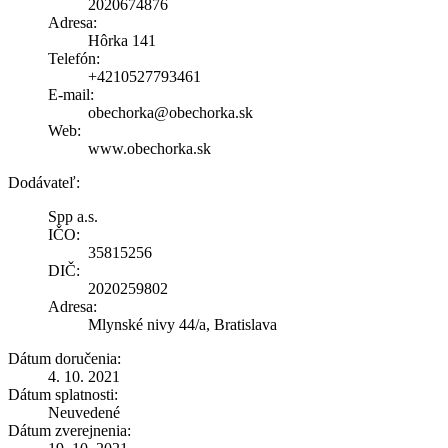
2020674876
Adresa:
Hôrka 141
Telefón:
+4210527793461
E-mail:
obechorka@obechorka.sk
Web:
www.obechorka.sk
Dodávateľ:
Spp a.s.
IČO:
35815256
DIČ:
2020259802
Adresa:
Mlynské nivy 44/a, Bratislava
Dátum doručenia:
4. 10. 2021
Dátum splatnosti:
Neuvedené
Dátum zverejnenia: