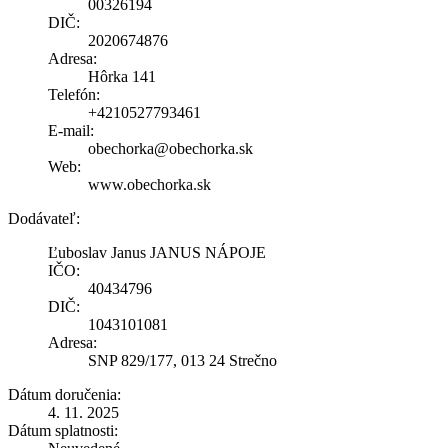
00326194
DIČ:
2020674876
Adresa:
Hôrka 141
Telefón:
+4210527793461
E-mail:
obechorka@obechorka.sk
Web:
www.obechorka.sk
Dodávateľ:
Ľuboslav Janus JANUS NÁPOJE
IČO:
40434796
DIČ:
1043101081
Adresa:
SNP 829/177, 013 24 Strečno
Dátum doručenia:
4. 11. 2025
Dátum splatnosti: