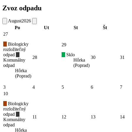
Zvoz odpadu
August
2026
Po
Ut
St
Št
27
Biologicky
29
rozložiteľný
odpad
Sklo
28
30
31
Komunálny
Hôrka
odpad
(Poprad)
Hôrka
(Poprad)
3
4
5
6
7
10
Biologicky
rozložiteľný
odpad
11
12
13
14
Komunálny
odpad
Hôrka