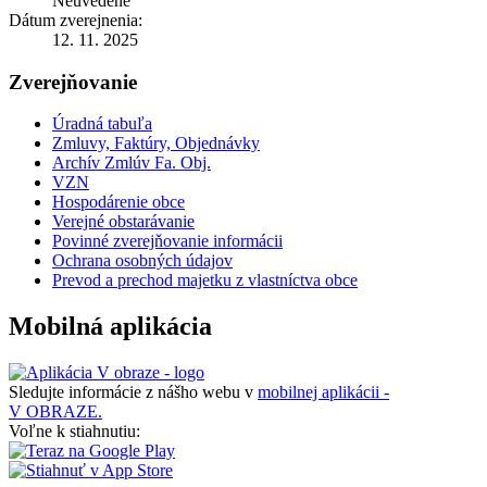
Neuvedené
Dátum zverejnenia:
12. 11. 2025
Zverejňovanie
Úradná tabuľa
Zmluvy, Faktúry, Objednávky
Archív Zmlúv Fa. Obj.
VZN
Hospodárenie obce
Verejné obstarávanie
Povinné zverejňovanie informácii
Ochrana osobných údajov
Prevod a prechod majetku z vlastníctva obce
Mobilná aplikácia
Sledujte informácie z nášho webu v
mobilnej aplikácii -
V OBRAZE.
Voľne k stiahnutiu: