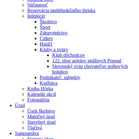
Súčasnosť
Rezervácia multifunkčného ihriska
Inštitúcie
Školstvo
Šport
Zdravotníctvo
Cirkev
Hasiči
Kluby a zväzy
Klub dôchodcov
122. zbor anjelov strážnych Poprad
Slovenský zväz chovateľov poštových
holubov
Podnikateľ. subjekty
Knižnica
Kniha Hôrka
Kalendár akcií
Fotogaléria
Úrad
Úsek školstvo
Matričný úrad
Stavebný úrad
Tlačivá
Samospráva
Starosta obce