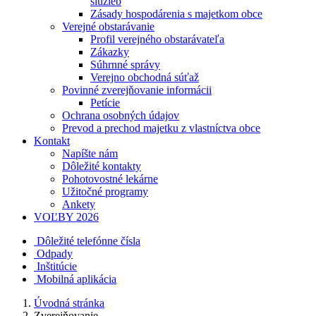
služieb
Zásady hospodárenia s majetkom obce
Verejné obstarávanie
Profil verejného obstarávateľa
Zákazky
Súhrnné správy
Verejno obchodná súťaž
Povinné zverejňovanie informácii
Petície
Ochrana osobných údajov
Prevod a prechod majetku z vlastníctva obce
Kontakt
Napíšte nám
Dôležité kontakty
Pohotovostné lekárne
Užitočné programy
Ankety
VOĽBY 2026
Dôležité telefónne čísla
Odpady
Inštitúcie
Mobilná aplikácia
Úvodná stránka
Zverejňovanie