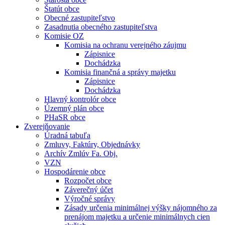
Štatút obce
Obecné zastupiteľstvo
Zasadnutia obecného zastupiteľstva
Komisie OZ
Komisia na ochranu verejného záujmu
Zápisnice
Dochádzka
Komisia finančná a správy majetku
Zápisnice
Dochádzka
Hlavný kontrolór obce
Územný plán obce
PHaSR obce
Zverejňovanie
Úradná tabuľa
Zmluvy, Faktúry, Objednávky
Archív Zmlúv Fa. Obj.
VZN
Hospodárenie obce
Rozpočet obce
Záverečný účet
Výročné správy
Zásady určenia minimálnej výšky nájomného za
prenájom majetku a určenie minimálnych cien