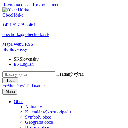
Rovno na obsah
Rovno na menu
Obec
Hôrka
+421 527 793 461
obechorka@obechorka.sk
Mapa webu
RSS
SK
Slovensky
SK
Slovensky
EN
English
Hľadaný výraz
Hľadať
rozšírené vyhľadávanie
Menu
Obec
Aktuality
Kalendár vývozu odpadu
Symboly obce
Geografia obce
História obce