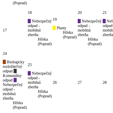
(Poprad)
18
20
21
19
Nebezpečný
Nebezpečný
Neb
odpad -
odpad -
odpad
Plasty
17
mobilná
mobilná
mobil
Hôrka
zberňa
zberňa
zberň
(Poprad)
Hôrka
Hôrka
(Poprad)
(Poprad)
24
Biologicky
25
rozložiteľný
odpad
Nebezpečný
Komunálny
odpad -
odpad
mobilná
26
27
28
Nebezpečný
zberňa
odpad -
Hôrka
mobilná
(Poprad)
zberňa
Hôrka
(Poprad)