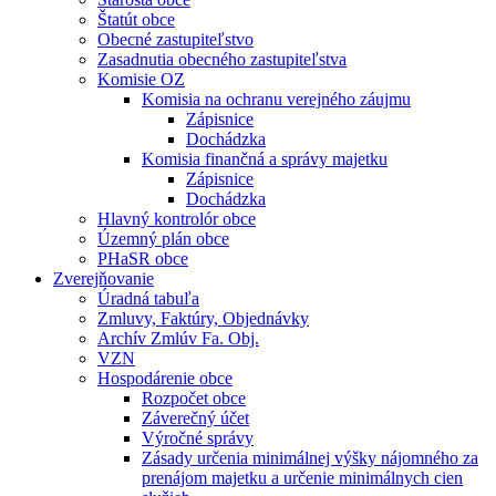
Štatút obce
Obecné zastupiteľstvo
Zasadnutia obecného zastupiteľstva
Komisie OZ
Komisia na ochranu verejného záujmu
Zápisnice
Dochádzka
Komisia finančná a správy majetku
Zápisnice
Dochádzka
Hlavný kontrolór obce
Územný plán obce
PHaSR obce
Zverejňovanie
Úradná tabuľa
Zmluvy, Faktúry, Objednávky
Archív Zmlúv Fa. Obj.
VZN
Hospodárenie obce
Rozpočet obce
Záverečný účet
Výročné správy
Zásady určenia minimálnej výšky nájomného za
prenájom majetku a určenie minimálnych cien