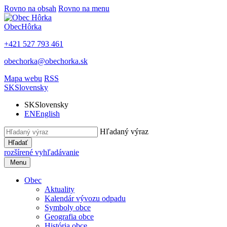
Rovno na obsah
Rovno na menu
Obec
Hôrka
+421 527 793 461
obechorka@obechorka.sk
Mapa webu
RSS
SK
Slovensky
SK
Slovensky
EN
English
Hľadaný výraz
Hľadať
rozšírené vyhľadávanie
Menu
Obec
Aktuality
Kalendár vývozu odpadu
Symboly obce
Geografia obce
História obce