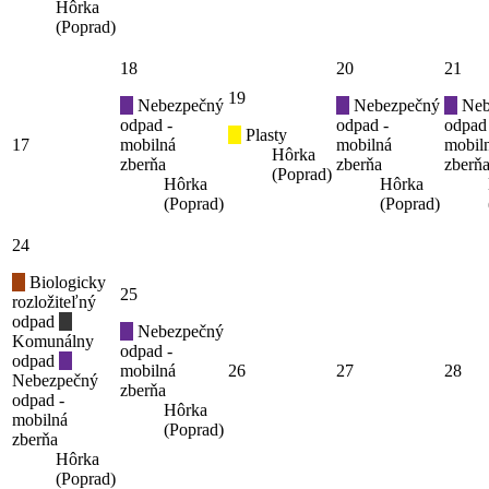
Hôrka
(Poprad)
18
20
21
19
Nebezpečný
Nebezpečný
Neb
odpad -
odpad -
odpad
Plasty
17
mobilná
mobilná
mobil
Hôrka
zberňa
zberňa
zberň
(Poprad)
Hôrka
Hôrka
(Poprad)
(Poprad)
24
Biologicky
25
rozložiteľný
odpad
Nebezpečný
Komunálny
odpad -
odpad
mobilná
26
27
28
Nebezpečný
zberňa
odpad -
Hôrka
mobilná
(Poprad)
zberňa
Hôrka
(Poprad)