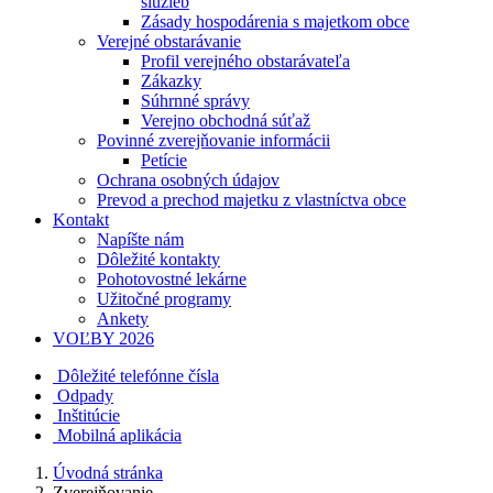
služieb
Zásady hospodárenia s majetkom obce
Verejné obstarávanie
Profil verejného obstarávateľa
Zákazky
Súhrnné správy
Verejno obchodná súťaž
Povinné zverejňovanie informácii
Petície
Ochrana osobných údajov
Prevod a prechod majetku z vlastníctva obce
Kontakt
Napíšte nám
Dôležité kontakty
Pohotovostné lekárne
Užitočné programy
Ankety
VOĽBY 2026
Dôležité telefónne čísla
Odpady
Inštitúcie
Mobilná aplikácia
Úvodná stránka
Zverejňovanie