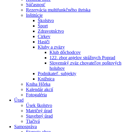
Súčasnosť
Rezervácia multifunkčného ihriska
Inštitúcie
Školstvo
Šport
Zdravotníctvo
Cirkev
Hasiči
Kluby a zväzy
Klub dôchodcov
122. zbor anjelov strážnych Poprad
Slovenský zväz chovateľov poštových
holubov
Podnikateľ. subjekty
Knižnica
Kniha Hôrka
Kalendár akcií
Fotogaléria
Úrad
Úsek školstvo
Matričný úrad
Stavebný úrad
Tlačivá
Samospráva
Starosta obce