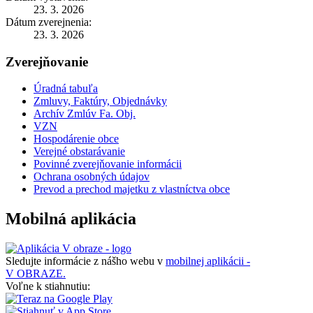
23. 3. 2026
Dátum zverejnenia:
23. 3. 2026
Zverejňovanie
Úradná tabuľa
Zmluvy, Faktúry, Objednávky
Archív Zmlúv Fa. Obj.
VZN
Hospodárenie obce
Verejné obstarávanie
Povinné zverejňovanie informácii
Ochrana osobných údajov
Prevod a prechod majetku z vlastníctva obce
Mobilná aplikácia
Sledujte informácie z nášho webu v
mobilnej aplikácii -
V OBRAZE.
Voľne k stiahnutiu: