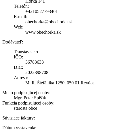
Hôrka 141
Telefón:
+4210527793461
E-mail:
obechorka@obechorka.sk
Web:
www.obechorka.sk
Dodávateľ:
Transtav s.r.o.
IČO:
36783633
DIČ:
2022398708
Adresa:
M. R. Štefánika 1250, 050 01 Revúca
Meno podpisujúcej osoby:
Mgr. Peter Spišák
Funkcia podpisujúcej osoby:
starosta obce
Súvisiace faktúry:
Dátum vystavenia: