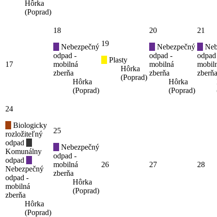
Hôrka
(Poprad)
18
20
21
19
Nebezpečný
Nebezpečný
Neb
odpad -
odpad -
odpad
Plasty
17
mobilná
mobilná
mobil
Hôrka
zberňa
zberňa
zberň
(Poprad)
Hôrka
Hôrka
(Poprad)
(Poprad)
24
Biologicky
25
rozložiteľný
odpad
Nebezpečný
Komunálny
odpad -
odpad
mobilná
26
27
28
Nebezpečný
zberňa
odpad -
Hôrka
mobilná
(Poprad)
zberňa
Hôrka
(Poprad)