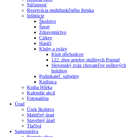
Súčasnosť
Rezervácia multifunkčného ihriska
Inštitúcie
Školstvo
Šport
Zdravotníctvo
Cirkev
Hasiči
Kluby a zväzy
Klub dôchodcov
122. zbor anjelov strážnych Poprad
Slovenský zväz chovateľov poštových
holubov
Podnikateľ. subjekty
Knižnica
Kniha Hôrka
Kalendár akcií
Fotogaléria
Úrad
Úsek školstvo
Matričný úrad
Stavebný úrad
Tlačivá
Samospráva
Starosta obce