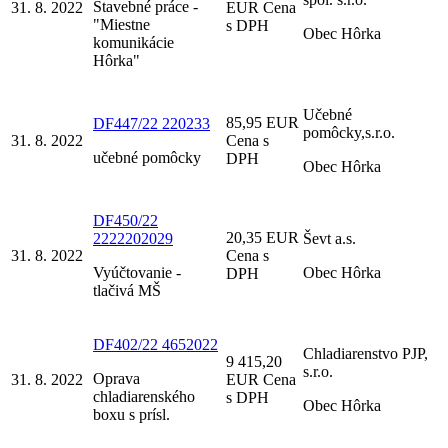
Stavebné práce -
31. 8. 2022
EUR Cena
"Miestne
s DPH
Obec Hôrka
komunikácie
Hôrka"
Učebné
85,95 EUR
DF447/22 220233
pomôcky,s.r.o.
31. 8. 2022
Cena s
učebné pomôcky
DPH
Obec Hôrka
DF450/22
20,35 EUR
2222202029
Ševt a.s.
31. 8. 2022
Cena s
Vyúčtovanie -
Obec Hôrka
DPH
tlačivá MŠ
DF402/22 4652022
Chladiarenstvo PJP,
9 415,20
s.r.o.
Oprava
31. 8. 2022
EUR Cena
chladiarenského
s DPH
Obec Hôrka
boxu s prísl.