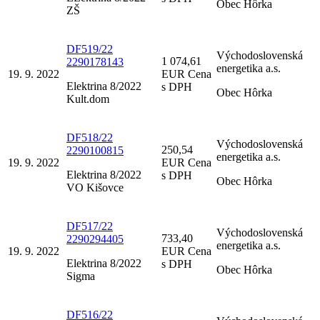
Obec Hôrka
ZŠ
DF519/22
Východoslovenská
1 074,61
2290178143
energetika a.s.
19. 9. 2022
EUR Cena
Elektrina 8/2022
s DPH
Obec Hôrka
Kult.dom
DF518/22
Východoslovenská
250,54
2290100815
energetika a.s.
19. 9. 2022
EUR Cena
Elektrina 8/2022
s DPH
Obec Hôrka
VO Kišovce
DF517/22
Východoslovenská
733,40
2290294405
energetika a.s.
19. 9. 2022
EUR Cena
Elektrina 8/2022
s DPH
Obec Hôrka
Sigma
DF516/22