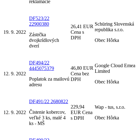
reklamácie
DF523/22
22900380
Schüring Slovenská
26,41 EUR
republika s.r.o.
19. 9. 2022
Cena s
Zástrčka
DPH
dvojkrídlových
Obec Hôrka
dverí
DF494/22
Google Cloud Emea
46,80 EUR
4445075379
Limited
12. 9. 2022
Cena bez
Poplatok za mailovú
DPH
Obec Hôrka
adresu
DF491/22 2680822
229,94
Wap - tus, s.r.o.
Čistenie kobercov,
12. 9. 2022
EUR Cena
veľké 3 ks, malé 4
Obec Hôrka
s DPH
ks - MŠ