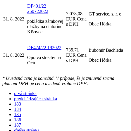
DF401/22
250722022
7 078,08
GT service, s. r. o.
31. 8. 2022
EUR Cena
pokládka zámkovej
Obec Hôrka
s DPH
dlažby na cintoríne
Kišovce
DF474/22 192022
735,71
Ľubomír Bachleda
31. 8. 2022
EUR Cena
Oprava strechy na
Obec Hôrka
s DPH
Ocú
* Uvedená cena je konečná. V prípade, že je zmluvná strana
platcom DPH, je cena uvedená vrátane DPH.
prvá stránka
predchádzajúca stránka
183
184
185
186
187
ďalšia stránka