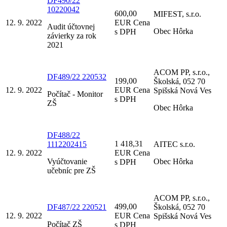
DF490/22
10220042
600,00
MIFEST, s.r.o.
12. 9. 2022
EUR Cena
Audit účtovnej
Obec Hôrka
s DPH
závierky za rok
2021
ACOM PP, s.r.o.,
DF489/22 220532
199,00
Školská, 052 70
12. 9. 2022
EUR Cena
Spišská Nová Ves
Počítač - Monitor
s DPH
ZŠ
Obec Hôrka
DF488/22
1 418,31
1112202415
AITEC s.r.o.
12. 9. 2022
EUR Cena
Vyúčtovanie
Obec Hôrka
s DPH
učebníc pre ZŠ
ACOM PP, s.r.o.,
499,00
DF487/22 220521
Školská, 052 70
12. 9. 2022
EUR Cena
Spišská Nová Ves
Počítač ZŠ
s DPH