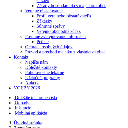
služieb
Zásady hospodárenia s majetkom obce
Verejné obstarávanie
Profil verejného obstarávateľa
Zákazky
Súhrnné správy
Verejno obchodná súťaž
Povinné zverejňovanie informácii
Petície
Ochrana osobných údajov
Prevod a prechod majetku z vlastníctva obce
Kontakt
Napíšte nám
Dôležité kontakty
Pohotovostné lekárne
Užitočné programy
Ankety
VOĽBY 2026
Dôležité telefónne čísla
Odpady
Inštitúcie
Mobilná aplikácia
Úvodná stránka
Zverejňovanie