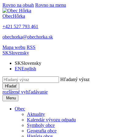
Rovno na obsah
Rovno na menu
Obec
Hôrka
+421 527 793 461
obechorka@obechorka.sk
Mapa webu
RSS
SK
Slovensky
SK
Slovensky
EN
English
Hľadaný výraz
Hľadať
rozšírené vyhľadávanie
Menu
Obec
Aktuality
Kalendár vývozu odpadu
Symboly obce
Geografia obce
História obce