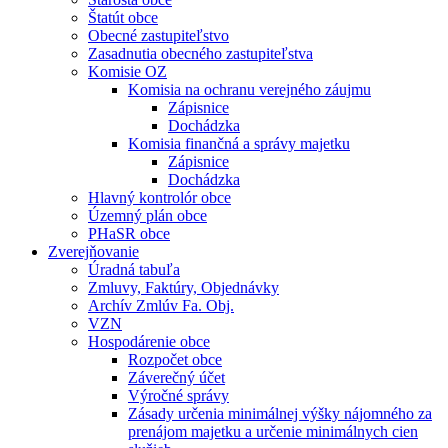
Štatút obce
Obecné zastupiteľstvo
Zasadnutia obecného zastupiteľstva
Komisie OZ
Komisia na ochranu verejného záujmu
Zápisnice
Dochádzka
Komisia finančná a správy majetku
Zápisnice
Dochádzka
Hlavný kontrolór obce
Územný plán obce
PHaSR obce
Zverejňovanie
Úradná tabuľa
Zmluvy, Faktúry, Objednávky
Archív Zmlúv Fa. Obj.
VZN
Hospodárenie obce
Rozpočet obce
Záverečný účet
Výročné správy
Zásady určenia minimálnej výšky nájomného za
prenájom majetku a určenie minimálnych cien