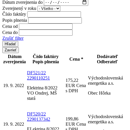
Dátum zverejnenia do
Zverejnený v roku
Číslo faktúry
Popis plnenia
Cena od
Cena do
Zrušiť filter
Zavrieť
Dátum
Číslo faktúry
Dodávateľ
Cena *
zverejnenia
Popis plnenia
Odberateľ
DF521/22
2290110251
Východoslovenská
175,22
energetika a.s.
19. 9. 2022
EUR Cena
Elektrina 8/2022
s DPH
VO Ondrej, MŠ
Obec Hôrka
stará
DF520/22
Východoslovenská
199,86
2290137342
energetika a.s.
19. 9. 2022
EUR Cena
ELektrina 8/2022
s DPH