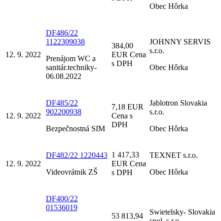
Obec Hôrka
DF486/22
1122309038
JOHNNY SERVIS
384,00
s.r.o.
12. 9. 2022
EUR Cena
Prenájom WC a
s DPH
sanitár.techniky-
Obec Hôrka
06.08.2022
DF485/22
Jablotron Slovakia
7,18 EUR
902200938
s.r.o.
12. 9. 2022
Cena s
DPH
Bezpečnostná SIM
Obec Hôrka
1 417,33
DF482/22 1220443
TEXNET s.r.o.
12. 9. 2022
EUR Cena
Videovrátnik ZŠ
Obec Hôrka
s DPH
DF400/22
01536019
Swietelsky- Slovakia
53 813,94
spol. s.r.o.