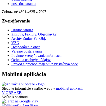
posledná stránka
Zobrazené
4601
-
4625
z 7997
Zverejňovanie
Úradná tabuľa
Zmluvy, Faktúry, Objednávky
Archív Zmlúv Fa. Obj.
VZN
Hospodárenie obce
Verejné obstarávanie
Povinné zverejňovanie informácii
Ochrana osobných údajov
Prevod a prechod majetku z vlastníctva obce
Mobilná aplikácia
Sledujte informácie z nášho webu v
mobilnej aplikácii -
V OBRAZE.
Voľne k stiahnutiu: