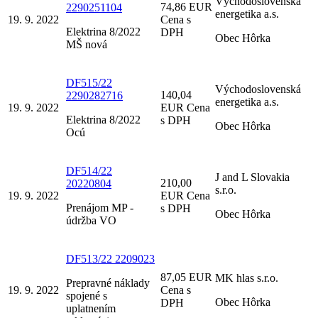
Východoslovenská
74,86 EUR
2290251104
energetika a.s.
19. 9. 2022
Cena s
Elektrina 8/2022
DPH
Obec Hôrka
MŠ nová
DF515/22
Východoslovenská
140,04
2290282716
energetika a.s.
19. 9. 2022
EUR Cena
Elektrina 8/2022
s DPH
Obec Hôrka
Ocú
DF514/22
J and L Slovakia
210,00
20220804
s.r.o.
19. 9. 2022
EUR Cena
Prenájom MP -
s DPH
Obec Hôrka
údržba VO
DF513/22 2209023
87,05 EUR
MK hlas s.r.o.
Prepravné náklady
19. 9. 2022
Cena s
spojené s
Obec Hôrka
DPH
uplatnením