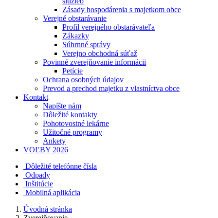
služieb
Zásady hospodárenia s majetkom obce
Verejné obstarávanie
Profil verejného obstarávateľa
Zákazky
Súhrnné správy
Verejno obchodná súťaž
Povinné zverejňovanie informácii
Petície
Ochrana osobných údajov
Prevod a prechod majetku z vlastníctva obce
Kontakt
Napíšte nám
Dôležité kontakty
Pohotovostné lekárne
Užitočné programy
Ankety
VOĽBY 2026
Dôležité telefónne čísla
Odpady
Inštitúcie
Mobilná aplikácia
Úvodná stránka
Zverejňovanie