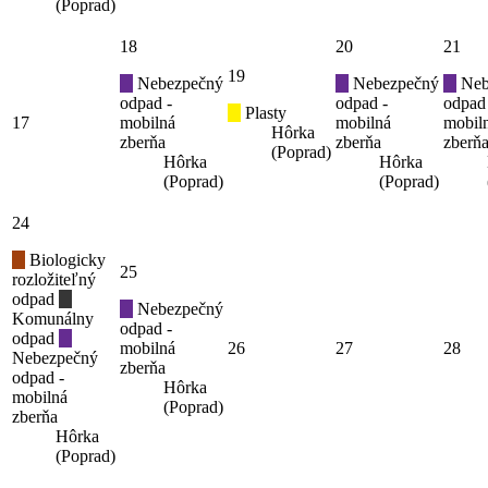
(Poprad)
18
20
21
19
Nebezpečný
Nebezpečný
Neb
odpad -
odpad -
odpad
Plasty
17
mobilná
mobilná
mobil
Hôrka
zberňa
zberňa
zberň
(Poprad)
Hôrka
Hôrka
(Poprad)
(Poprad)
24
Biologicky
25
rozložiteľný
odpad
Nebezpečný
Komunálny
odpad -
odpad
mobilná
26
27
28
Nebezpečný
zberňa
odpad -
Hôrka
mobilná
(Poprad)
zberňa
Hôrka
(Poprad)