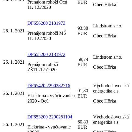
Prenájom rohoží Ocú
EUR
Obec Hôrka
11.-12./2020
DF656200 2131973
Lindstrom s.r.o.
93,38
26. 1. 2021
Prenájom rohoží MŠ
EUR
Obec Hôrka
11.-12./2020
DF655200 2131972
Lindstrom s.r.o.
58,79
26. 1. 2021
Prenájom rohoží
EUR
Obec Hôrka
ZŠ11.-12./2020
DF65420 2290282716
Východoslovenská
91,80
energetika a.s.
26. 1. 2021
ELektrina - vyúčtovanie r.
EUR
2020 - Ocú
Obec Hôrka
DF653200 2290251104
Východoslovenská
60,83
energetika a.s.
26. 1. 2021
Elektrina - vyúčtovanie
EUR