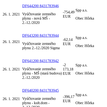
DF644200 8431783946
Spp a.s.
-754,49
Vyúčtovanie zemného
26. 1. 2021
EUR
plynu - nová MŠ -
Obec Hôrka
2.-12./2020
DF643200 8431783944
Spp a.s.
-62,14
26. 1. 2021
Vyúčtovanie zemného
EUR
Obec Hôrka
plynu 2.-12./2020 Sigma
DF641200 8431783942
-2
Spp a.s.
Vyúčtovanie zemného
26. 1. 2021
173,18
plynu - MŠ (stará budova)
Obec Hôrka
EUR
2.-12./2020
DF640200 8431783945
Spp a.s.
-396,17
Vyúčtovanie zemného
26. 1. 2021
EUR
plynu - kult.dom -
Obec Hôrka