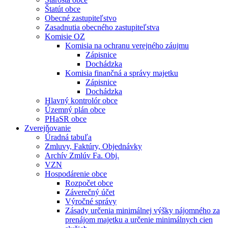
Štatút obce
Obecné zastupiteľstvo
Zasadnutia obecného zastupiteľstva
Komisie OZ
Komisia na ochranu verejného záujmu
Zápisnice
Dochádzka
Komisia finančná a správy majetku
Zápisnice
Dochádzka
Hlavný kontrolór obce
Územný plán obce
PHaSR obce
Zverejňovanie
Úradná tabuľa
Zmluvy, Faktúry, Objednávky
Archív Zmlúv Fa. Obj.
VZN
Hospodárenie obce
Rozpočet obce
Záverečný účet
Výročné správy
Zásady určenia minimálnej výšky nájomného za
prenájom majetku a určenie minimálnych cien