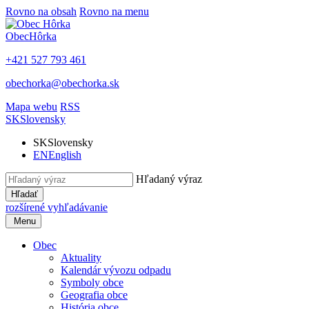
Rovno na obsah
Rovno na menu
Obec
Hôrka
+421 527 793 461
obechorka@obechorka.sk
Mapa webu
RSS
SK
Slovensky
SK
Slovensky
EN
English
Hľadaný výraz
Hľadať
rozšírené vyhľadávanie
Menu
Obec
Aktuality
Kalendár vývozu odpadu
Symboly obce
Geografia obce
História obce