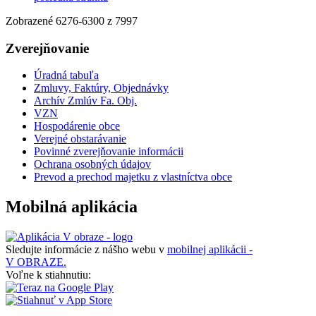
Zobrazené
6276
-
6300
z 7997
Zverejňovanie
Úradná tabuľa
Zmluvy, Faktúry, Objednávky
Archív Zmlúv Fa. Obj.
VZN
Hospodárenie obce
Verejné obstarávanie
Povinné zverejňovanie informácii
Ochrana osobných údajov
Prevod a prechod majetku z vlastníctva obce
Mobilná aplikácia
Sledujte informácie z nášho webu v
mobilnej aplikácii -
V OBRAZE.
Voľne k stiahnutiu: