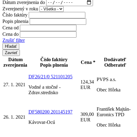
Dátum zverejnenia do
Zverejnený v roku
Číslo faktúry
Popis plnenia
Cena od
Cena do
Zrušiť filter
Zavrieť
Dátum
Číslo faktúry
Dodávateľ
Cena *
zverejnenia
Popis plnenia
Odberateľ
DF26/21/0 521101205
PVPS a.s.
124,34
27. 1. 2021
Vodné a stočné -
EUR
Obec Hôrka
Zdrav.stredisko
František Majtán-
DF580200 201145197
309,00
Euronics TPD
26. 1. 2021
EUR
Kávovar-Ocú
Obec Hôrka