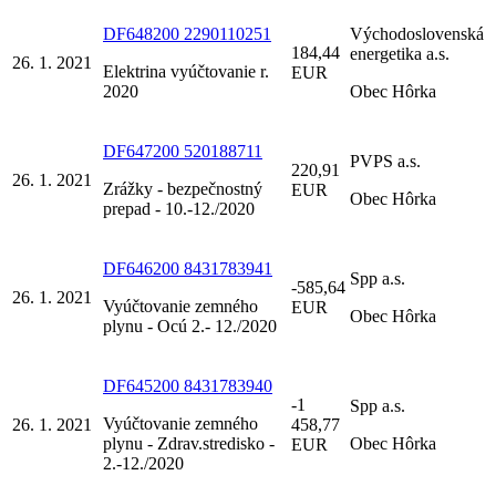
DF648200 2290110251
Východoslovenská
184,44
energetika a.s.
26. 1. 2021
Elektrina vyúčtovanie r.
EUR
2020
Obec Hôrka
DF647200 520188711
PVPS a.s.
220,91
26. 1. 2021
Zrážky - bezpečnostný
EUR
Obec Hôrka
prepad - 10.-12./2020
DF646200 8431783941
Spp a.s.
-585,64
26. 1. 2021
Vyúčtovanie zemného
EUR
Obec Hôrka
plynu - Ocú 2.- 12./2020
DF645200 8431783940
-1
Spp a.s.
Vyúčtovanie zemného
26. 1. 2021
458,77
plynu - Zdrav.stredisko -
Obec Hôrka
EUR
2.-12./2020