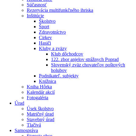
Súčasnosť
Rezervácia multifunkčného ihriska
Inštitúcie
Školstvo
Šport
Zdravotníctvo
Cirkev
Hasiči
Kluby a zväzy
Klub dôchodcov
122. zbor anjelov strážnych Poprad
Slovenský zväz chovateľov poštových
holubov
Podnikateľ. subjekty
Knižnica
Kniha Hôrka
Kalendár akcií
Fotogaléria
Úrad
Úsek školstvo
Matričný úrad
Stavebný úrad
Tlačivá
Samospráva
Starosta obce