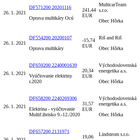
MulticarTeam
DF571200 20201116
241,44
s.r.o.
26. 1. 2021
EUR
Oprava multikáry Ocú
Obec Hôrka
DF554200 20200107
Riš and Riš
-15,74
26. 1. 2021
EUR
Oprava multikáry
Obec Hôrka
DF659200 2240001639
Východoslovenská
20,34
energetika a.s.
26. 1. 2021
Vyúčtovanie elektriny
EUR
r.2020
Obec Hôrka
DF658200 2240269306
Východoslovenská
31,57
energetika a.s.
26. 1. 2021
Elektrina - vyúčtovanie
EUR
Multif.ihrisko 9.-12./2020
Obec Hôrka
DF657200 2131971
Lindstrom s.r.o.
19,06
26. 1. 2021