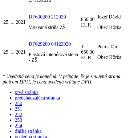
2.-12./2020
DF630200 212020
Jozef Dávid
850,00
25. 1. 2021
EUR
Vstavaná striňa ZŠ
Obec Hôrka
DF629200 04122020
1
Petrus Ján
25. 1. 2021
650,00
Plastová interiérová stena
Obec Hôrka
EUR
- ZŠ
* Uvedená cena je konečná. V prípade, že je zmluvná strana
platcom DPH, je cena uvedená vrátane DPH.
prvá stránka
predchádzajúca stránka
250
251
252
253
254
ďalšia stránka
posledná stránka